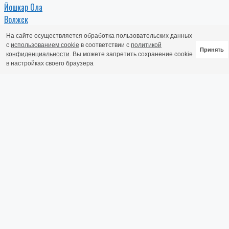
Йошкар Ола
Волжск
Набережные Челны
На сайте осуществляется обработка пользовательских данных
Нижнекамск
с
использованием cookie
в соответствии с
политикой
Принять
Отменить выбор
конфиденциальности
. Вы можете запретить сохранение cookie
в настройках своего браузера
ЗАКРЫТЬ
Оставить заявку
Имя
Телефон
ЗАКРЫТЬ