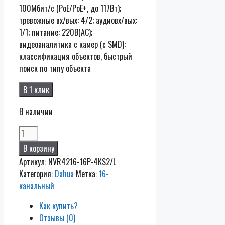
100Мбит/с (PoE/PoE+, до 117Вт);
тревожные вх/вых: 4/2; aудиовх/вых:
1/1; питание: 220В(AC);
видеоаналитика с камер (с SMD):
классификация объектов, быстрый
поиск по типу объекта
В 1 клик
В наличии
Количество
DHI-
В корзину
NVR4216-
Артикул:
NVR4216-16P-4KS2/L
16P-
Категория:
Dahua
Метка:
16-
4KS2/L
канальный
Как купить?
Отзывы (0)