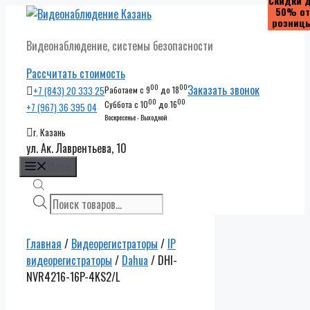
Скидки 
Скидки 
Скидки 
Скидки 
50% от
50% от
50% от
50% от
Перейти
розниц
розниц
розниц
розниц
к
Видеонаблюдение, системы безопасности
содержимому
Рассчитать стоимость
00
00
Заказать звонок
+7 (843) 20 333 25
Работаем с 9
до 18
00
00
Суббота с 10
до 16
+7 (967) 36 395 04
Воскресенье - Выходной
г. Казань
ул. Ак. Лаврентьева, 10
Меню
Поиск
товаров
Главная
/
Видеорегистраторы
/
IP
видеорегистраторы
/
Dahua
/ DHI-
NVR4216-16P-4KS2/L
Скидки до
50% от