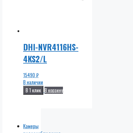
DHI-NVR4116HS-
4KS2/L
15490
₽
В наличии
В 1 клик
В корзину
Камеры