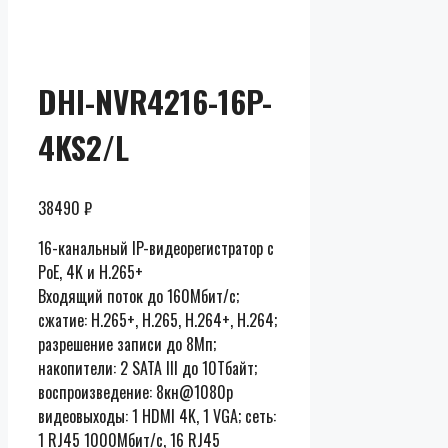
розницы
DHI-NVR4216-16P-
4KS2/L
38490
₽
16-канальный IP-видеорегистратор с
PoE, 4K и H.265+
Входящий поток до 160Мбит/с;
сжатие: H.265+, H.265, H.264+, H.264;
разрешение записи до 8Мп;
накопители: 2 SATA III до 10Тбайт;
воспроизведение: 8кн@1080p
видеовыходы: 1 HDMI 4K, 1 VGA; cеть:
1 RJ45 1000Мбит/с, 16 RJ45