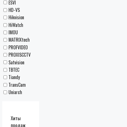
ESVI
HD-VS
Hikvision
HiWatch
IMOU
MATRIXtech
PROFVIDEO
PROXISCCTV
Satvision
TBTEC
Tiandy
TransCam
Uniarch
Хиты
продаж