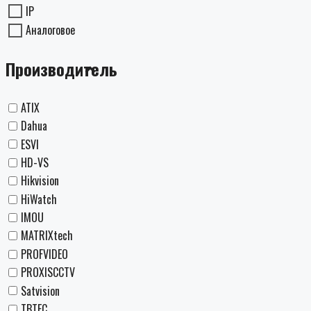
IP
Аналоговое
Производитель
ATIX
Dahua
ESVI
HD-VS
Hikvision
HiWatch
IMOU
MATRIXtech
PROFVIDEO
PROXISCCTV
Satvision
TBTEC