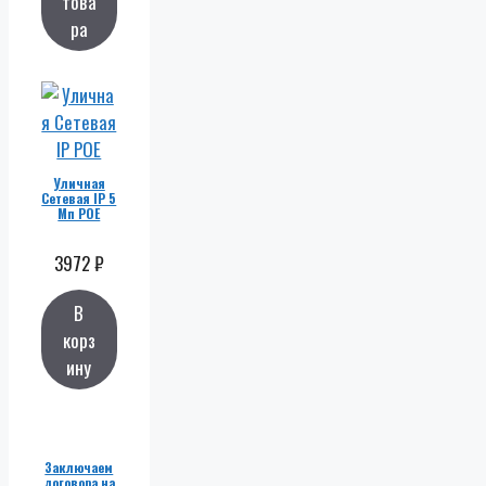
това
ра
Уличная
Сетевая IP 5
Мп POE
3972
₽
В
корз
ину
Заключаем
договора на