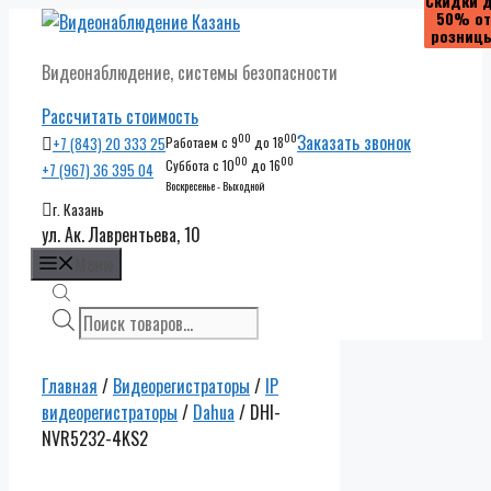
Скидки 
Скидки 
Скидки 
Скидки 
50% от
50% от
50% от
50% от
Перейти
розниц
розниц
розниц
розниц
к
Видеонаблюдение, системы безопасности
содержимому
Рассчитать стоимость
00
00
Заказать звонок
+7 (843) 20 333 25
Работаем с 9
до 18
00
00
Суббота с 10
до 16
+7 (967) 36 395 04
Воскресенье - Выходной
г. Казань
ул. Ак. Лаврентьева, 10
Меню
Поиск
товаров
Главная
/
Видеорегистраторы
/
IP
видеорегистраторы
/
Dahua
/ DHI-
NVR5232-4KS2
Скидки до
50% от