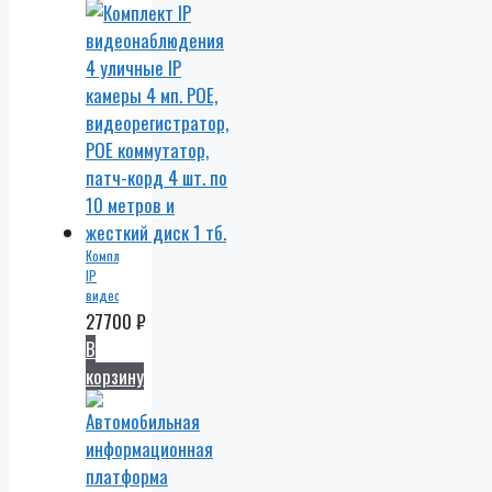
Комплект
IP
видеонаблюдения
4
27700
₽
уличные
В
IP
корзину
камеры
4 мп.
POE,
видеорегистратор,
POE
коммутатор,