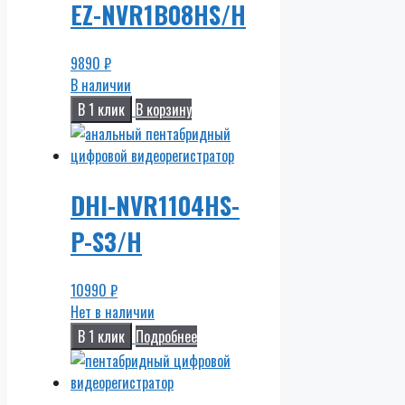
EZ-NVR1B08HS/H
9890
₽
В наличии
В 1 клик
В корзину
DHI-NVR1104HS-
P-S3/H
10990
₽
Нет в наличии
В 1 клик
Подробнее