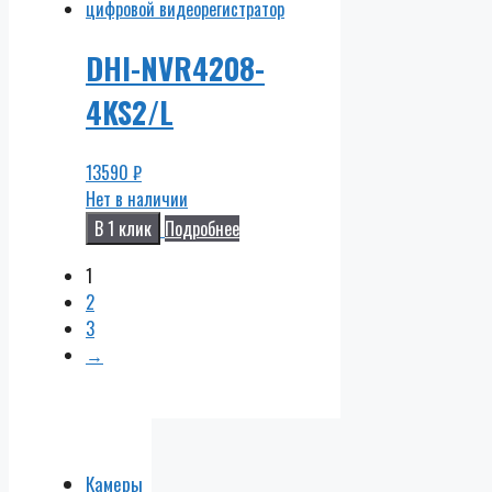
DHI-NVR4208-
4KS2/L
13590
₽
Нет в наличии
В 1 клик
Подробнее
1
2
3
→
Камеры