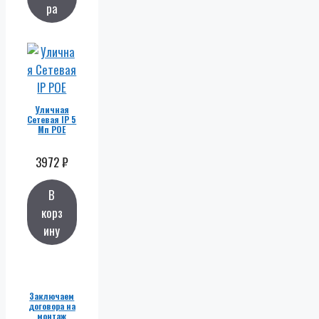
ра
Уличная
Сетевая IP 5
Мп POE
3972
₽
В
корз
ину
Заключаем
договора на
монтаж