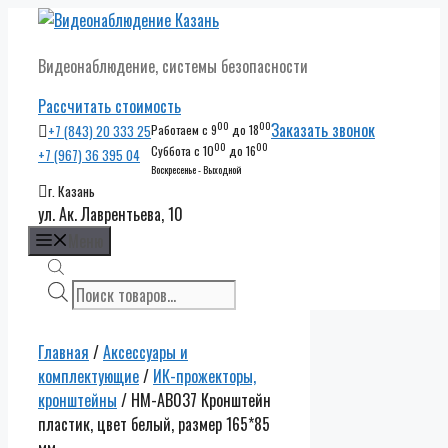
Перейти
к
Видеонаблюдение, системы безопасности
содержимому
Рассчитать стоимость
00
00
Заказать звонок
+7 (843) 20 333 25
Работаем с 9
до 18
00
00
Суббота с 10
до 16
+7 (967) 36 395 04
Воскресенье - Выходной
г. Казань
ул. Ак. Лаврентьева, 10
Меню
Поиск
товаров
Главная
/
Аксессуары и
комплектующие
/
ИК-прожекторы,
кронштейны
/ HM-AB037 Кронштейн
пластик, цвет белый, размер 165*85