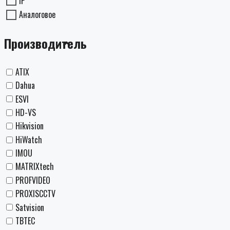
IP
Аналоговое
Производитель
ATIX
Dahua
ESVI
HD-VS
Hikvision
HiWatch
IMOU
MATRIXtech
PROFVIDEO
PROXISCCTV
Satvision
TBTEC