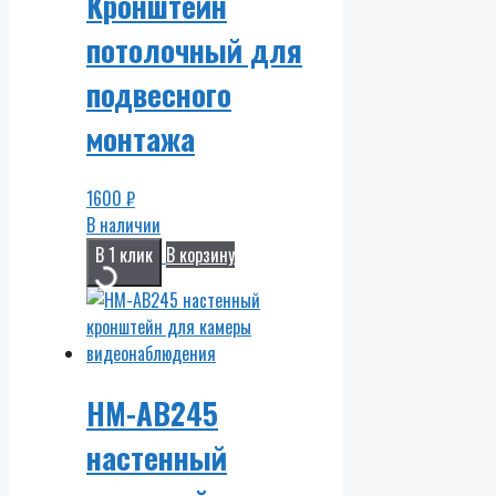
Кронштейн
потолочный для
подвесного
монтажа
1600
₽
В наличии
В 1 клик
В корзину
HM-AB245
настенный