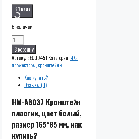
В 1 клик
В наличии
Количество
HM-
В корзину
AB037
Артикул:
E000451
Категория:
ИК-
Кронштейн
прожекторы, кронштейны
пластик,
цвет
Как купить?
белый,
Отзывы (0)
размер
165*85
HM-AB037 Кронштейн
мм
пластик, цвет белый,
размер 165*85 мм, как
купить?