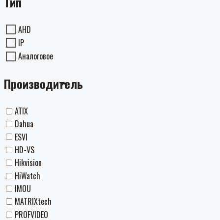
Тип
AHD
IP
Аналоговое
Производитель
ATIX
Dahua
ESVI
HD-VS
Hikvision
HiWatch
IMOU
MATRIXtech
PROFVIDEO