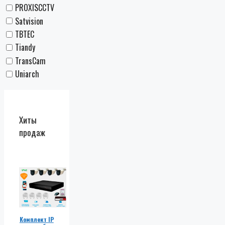
PROXISCCTV
Satvision
TBTEC
Tiandy
TransCam
Uniarch
Хиты
продаж
Комплект IP