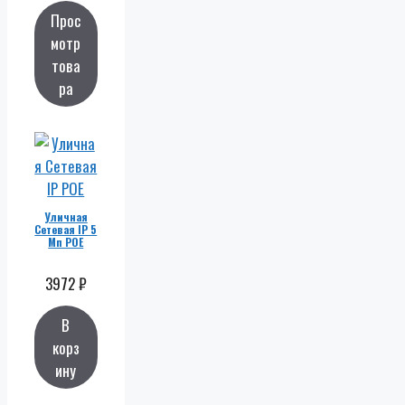
Прос
мотр
това
ра
Уличная
Сетевая IP 5
Мп POE
3972
₽
В
корз
ину