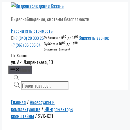
Перейти
к
Видеонаблюдение, системы безопасности
содержимому
Рассчитать стоимость
00
00
Заказать звонок
+7 (843) 20 333 25
Работаем с 9
до 18
00
00
Суббота с 10
до 16
+7 (967) 36 395 04
Воскресенье - Выходной
г. Казань
ул. Ак. Лаврентьева, 10
Меню
Поиск
товаров
Главная
/
Аксессуары и
комплектующие
/
ИК-прожекторы,
кронштейны
/ SVK-K31