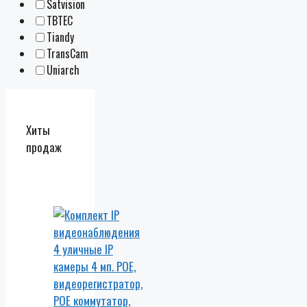
Satvision
TBTEC
Tiandy
TransCam
Uniarch
Хиты
продаж