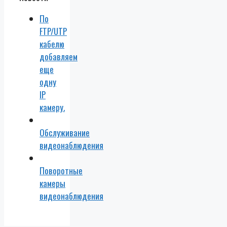
безопасности,
облачных
По
сервисов.
FTP/UTP
кабелю
добавляем
еще
одну
IP
камеру.
Обслуживание
видеонаблюдения
Поворотные
камеры
видеонаблюдения