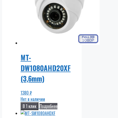
MT-
DW1080AHD20XF
(3,6mm)
1380
₽
Нет в наличии
В 1 клик
Подробнее