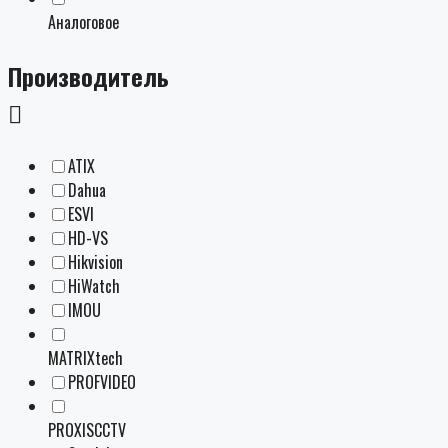
Аналоговое
Производитель
ATIX
Dahua
ESVI
HD-VS
Hikvision
HiWatch
IMOU
MATRIXtech
PROFVIDEO
PROXISCCTV