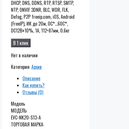
DHCP, DNS, DDNS, RTP, RTSP, SMTP,
NTP, ONVIF 3DNR, BLC, WDR, FLK,
Defog, P2P freeip.com, iOS, Android
(FreeIP), ИК до 20м, 0C°…60C°,
DC12В±10%, 1А, 112×87мм, 0.6кг
В 1 клик
Нет в наличии
Категория:
Архив
Описание
Как купить?
Отзывы (0)
Модель
МОДЕЛЬ:
EVC-NK20-S13-A
ТОРГОВАЯ МАРКА: