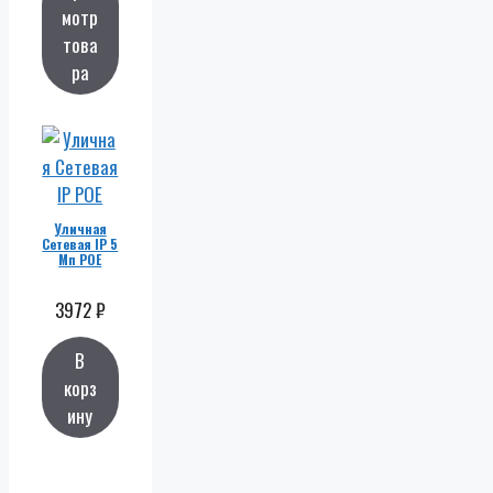
мотр
това
ра
Уличная
Сетевая IP 5
Мп POE
3972
₽
В
корз
ину