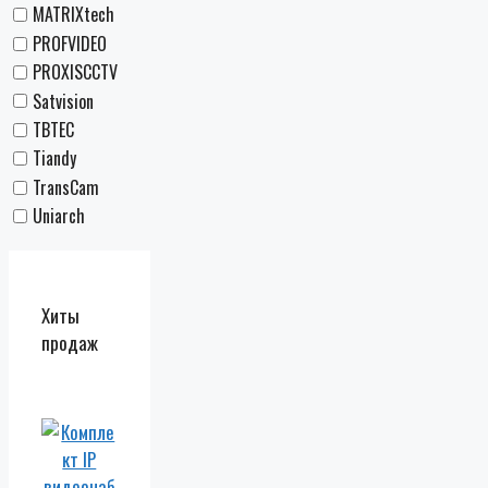
MATRIXtech
PROFVIDEO
PROXISCCTV
Satvision
TBTEC
Tiandy
TransCam
Uniarch
Хиты
продаж