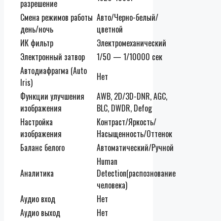
разрешение
Смена режимов работы
Авто/Черно-белый/
день/ночь
цветной
ИК фильтр
Электромеханический
Электронный затвор
1/50 — 1/10000 сек
Автодиафрагма (Auto
Нет
Iris)
Функции улучшения
AWB, 2D/3D-DNR, AGC,
изображения
BLC, DWDR, Defog
Настройка
Контраст/Яркость/
изображения
Насыщенность/Оттенок
Баланс белого
Автоматический/Ручной
Human
Аналитика
Detection(распознование
человека)
Аудио вход
Нет
Аудио выход
Нет