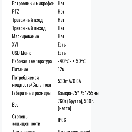
Встроенный микрофон
Нет
PTZ
Нет
Тревожный вход
Нет
Тревожный выход
Нет
Маскирование
Нет
XVI
Есть
OSD Меню
Есть
Рабочая температура
-40℃- + 50℃
Питание
12в
Потребляемая
530mA/0,6А
мощность/Сила тока
Габаритные размеры
Камера-75* 75*255мм
760г.(брутто), 580г.
Вес
(нетто)
Степень
IP66
защищенности
Тип корпуса
Цилиндрический