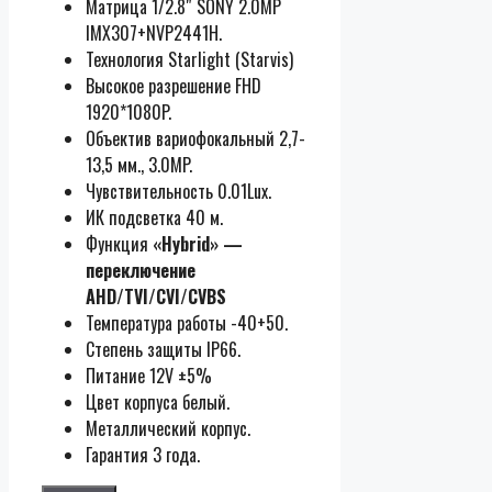
Матрица 1/2.8″ SONY 2.0MP
IMX307+NVP2441H.
Технология Starlight (Starvis)
Высокое разрешение FHD
1920*1080P.
Объектив вариофокальный 2,7-
13,5 мм., 3.0MP.
Чувствительность 0.01Lux.
ИК подсветка 40 м.
Функция
«Hybrid» —
переключение
AHD/TVI/CVI/CVBS
Температура работы -40+50.
Cтепень защиты IP66.
Питание 12V ±5%
Цвет корпуса белый.
Металлический корпус.
Гарантия 3 года.