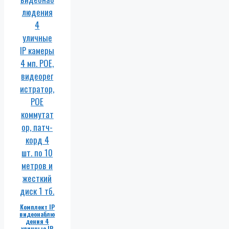
Комплект IP
видеонаблю
дения 4
уличные IP