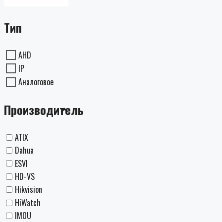
Тип
AHD
IP
Аналоговое
Производитель
ATIX
Dahua
ESVI
HD-VS
Hikvision
HiWatch
IMOU