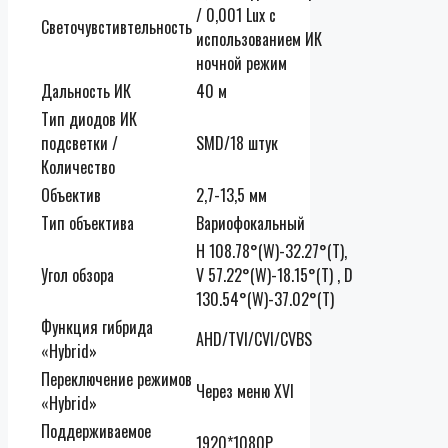
/ 0,001 Lux с
Светочувстивтельность
использованием ИК
ночной режим
Дальность ИК
40 м
Тип диодов ИК
подсветки /
SMD/18 штук
Количество
Объектив
2,7-13,5 мм
Тип объектива
Вариофокальный
H 108.78°(W)-32.27°(T),
Угол обзора
V 57.22°(W)-18.15°(T) , D
130.54°(W)-37.02°(T)
Функция гибрида
AHD/TVI/CVI/CVBS
«Hybrid»
Переключение режимов
Через меню XVI
«Hybrid»
Поддерживаемое
1920*1080P