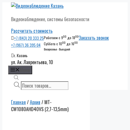
Перейти
к
Видеонаблюдение, системы безопасности
содержимому
Рассчитать стоимость
00
00
Заказать звонок
+7 (843) 20 333 25
Работаем с 9
до 18
00
00
Суббота с 10
до 16
+7 (967) 36 395 04
Воскресенье - Выходной
г. Казань
ул. Ак. Лаврентьева, 10
Меню
Поиск
товаров
Главная
/
Архив
/ MT-
CW1080AHD40VS (2,7-13,5mm)