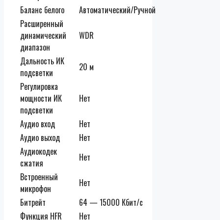
Баланс белого
Автоматический/Ручной
Расширенный
динамический
WDR
диапазон
Дальность ИК
20 м
подсветки
Регулировка
мощности ИК
Нет
подсветки
Аудио вход
Нет
Аудио выход
Нет
Аудиокодек
Нет
сжатия
Встроенный
Нет
микрофон
Битрейт
64 — 15000 Кбит/с
Функция HFR
Нет