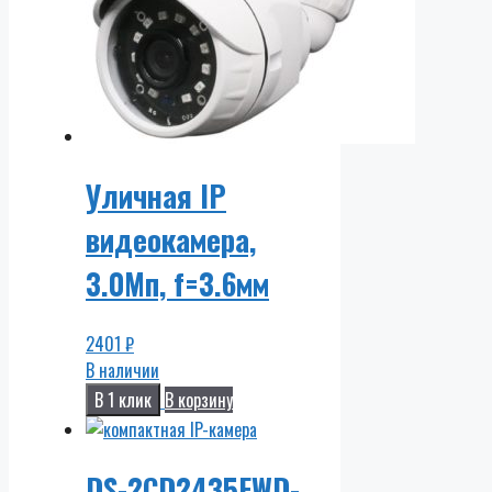
Уличная IP
видеокамера,
3.0Мп, f=3.6мм
2401
₽
В наличии
В 1 клик
В корзину
DS-2CD2435FWD-