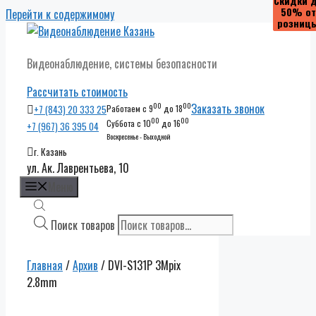
Скидки 
Скидки 
50% от
50% от
Перейти к содержимому
розниц
розниц
Видеонаблюдение, системы безопасности
Рассчитать стоимость
00
00
Заказать звонок
+7 (843) 20 333 25
Работаем с 9
до 18
00
00
Суббота с 10
до 16
+7 (967) 36 395 04
Воскресенье - Выходной
г. Казань
ул. Ак. Лаврентьева, 10
Меню
Поиск товаров
Главная
/
Архив
/ DVI-S131P 3Mpix
2.8mm