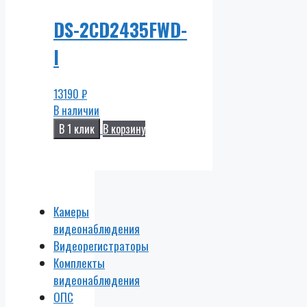
DS-2CD2435FWD-
I
13190
₽
В наличии
В 1 клик
В корзину
Камеры
видеонаблюдения
Видеорегистраторы
Комплекты
видеонаблюдения
ОПС