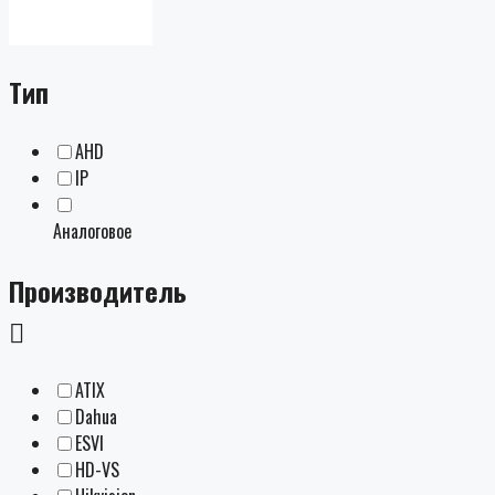
Тип
AHD
IP
Аналоговое
Производитель
ATIX
Dahua
ESVI
HD-VS