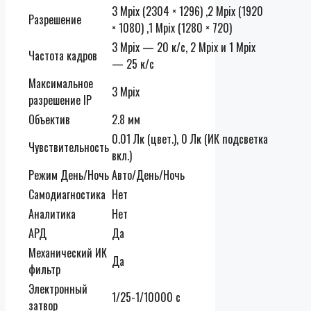
3 Mpix (2304 × 1296) ,2 Mpix (1920
Разрешение
× 1080) ,1 Mpix (1280 × 720)
3 Mpix — 20 к/с, 2 Mpix и 1 Mpix
Частота кадров
— 25 к/с
Максимальное
3 Mpix
разрешение IP
Объектив
2.8 мм
0.01 Лк (цвет.), 0 Лк (ИК подсветка
Чувствительность
вкл.)
Режим День/Ночь
Авто/День/Ночь
Самодиагностика
Нет
Аналитика
Нет
АРД
Да
Механический ИК
Да
фильтр
Электронный
1/25-1/10000 с
затвор