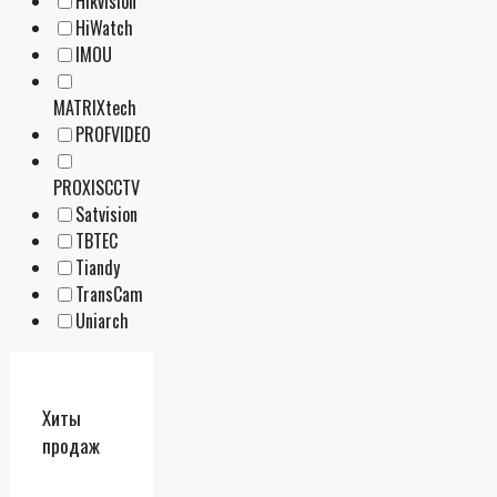
Hikvision
HiWatch
IMOU
MATRIXtech
PROFVIDEO
PROXISCCTV
Satvision
TBTEC
Tiandy
TransCam
Uniarch
Хиты
продаж