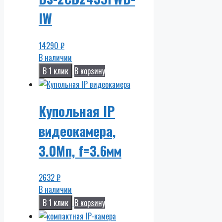
IW
14290
₽
В наличии
В 1 клик
В корзину
Купольная IP
видеокамера,
3.0Мп, f=3.6мм
2632
₽
В наличии
В 1 клик
В корзину