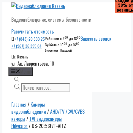
Скидки 
Скидки 
50% от
50% от
Перейти
розниц
розниц
к
Видеонаблюдение, системы безопасности
содержимому
Рассчитать стоимость
00
00
Заказать звонок
+7 (843) 20 333 25
Работаем с 9
до 18
00
00
Суббота с 10
до 16
+7 (967) 36 395 04
Воскресенье - Выходной
г. Казань
ул. Ак. Лаврентьева, 10
Меню
Поиск
товаров
Главная
/
Камеры
видеонаблюдения
/
AHD/TVI/CVI/CVBS
камеры
/
TVI видеокамеры
Hikvision
/ DS-2CE56F7T-AITZ