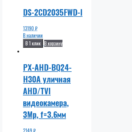
DS-2CD2035FWD-I
13190
₽
В наличии
В 1 клик
В корзину
PX-AHD-BQ24-
H30A уличная
AHD/TVI
видеокамера,
3Mp, f=3.6мм
2149
₽