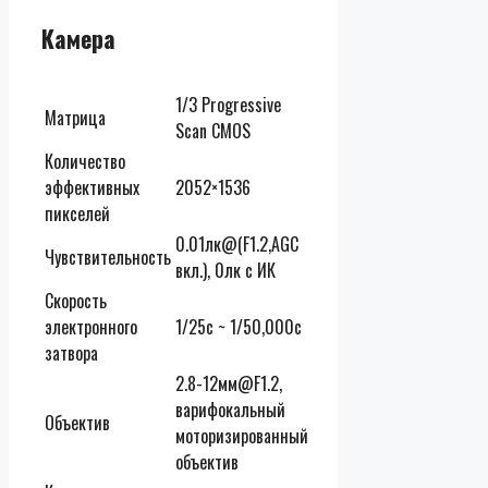
Камера
1/3 Progressive
Матрица
Scan CMOS
Количество
эффективных
2052×1536
пикселей
0.01лк@(F1.2,AGC
Чувствительность
вкл.), 0лк с ИК
Скорость
электронного
1/25с ~ 1/50,000с
затвора
2.8-12мм@F1.2,
варифокальный
Объектив
моторизированный
объектив