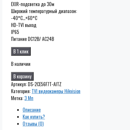
EXIR-подсветка до 30м
Широкий температурный диапазон:
-40°C…+60°C
HD-TVI выход
IP65
Питание DC12В/ AC24B
В 1 клик
В наличии
В корзину
Артикул:
DS-2CE56F7T-AITZ
Категория:
TVI видеокамеры Hikvision
Метка:
3 Мп
Описание
Как купить?
Отзывы (0)