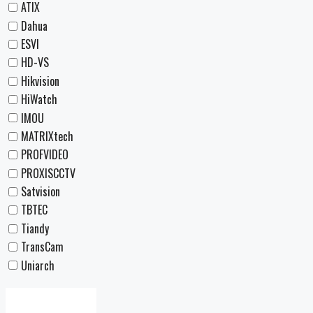
ATIX
Dahua
ESVI
HD-VS
Hikvision
HiWatch
IMOU
MATRIXtech
PROFVIDEO
PROXISCCTV
Satvision
TBTEC
Tiandy
TransCam
Uniarch