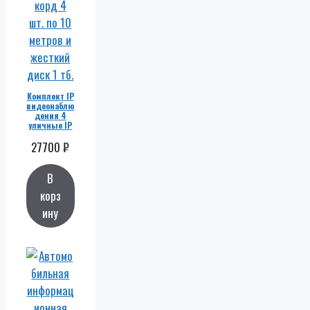
Комплект IP
видеонаблю
дения 4
уличные IP
камеры 4
27700
мп. POE,
₽
видеорегис
тратор, POE
коммутатор,
В
патч-корд 4
шт. по 10
корз
метров и
ину
жесткий
диск 1 тб.