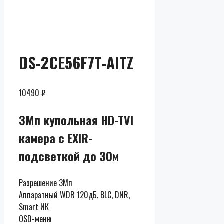
Скидки до
50% от
розницы
DS-2CE56F7T-AITZ
10490
₽
3Мп купольная HD-TVI
камера с EXIR-
подсветкой до 30м
Разрешение 3Мп
Аппаратный WDR 120дБ, BLC, DNR,
Smart ИК
OSD-меню