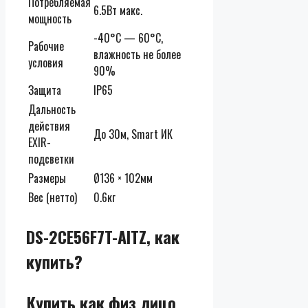
Потребляемая
6.5Вт макс.
мощность
-40°С — 60°С,
Рабочие
влажность не более
условия
90%
Защита
IP65
Дальность
действия
До 30м, Smart ИК
EXIR-
подсветки
Размеры
Ø136 × 102мм
Вес (нетто)
0.6кг
DS-2CE56F7T-AITZ, как
купить?
Купить как физ лицо