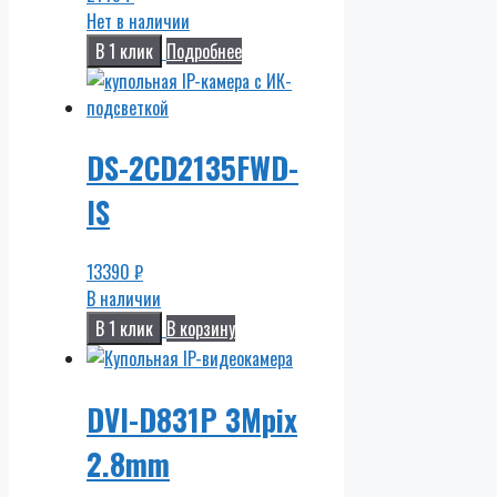
Нет в наличии
В 1 клик
Подробнее
DS-2CD2135FWD-
IS
13390
₽
В наличии
В 1 клик
В корзину
DVI-D831P 3Mpix
2.8mm