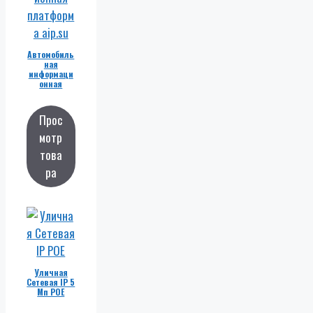
Автомобиль
ная
информаци
онная
платформа
Прос
мотр
това
ра
Уличная
Сетевая IP 5
Мп POE