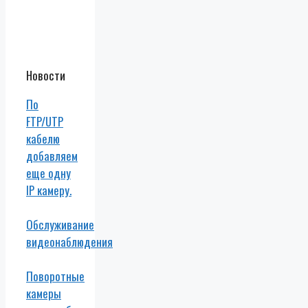
Новости
По
FTP/UTP
кабелю
добавляем
еще одну
IP камеру.
Обслуживание
видеонаблюдения
Поворотные
камеры