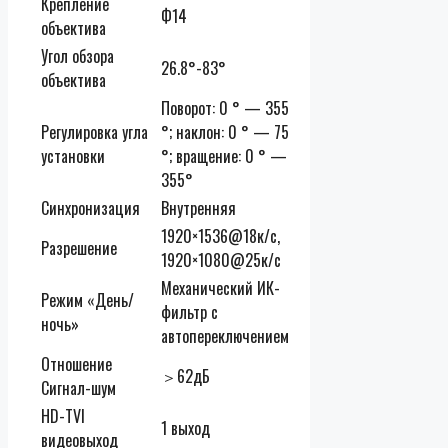
Крепление
Ф14
объектива
Угол обзора
26.8°-83°
объектива
Поворот: 0 ° — 355
Регулировка угла
°; наклон: 0 ° — 75
установки
°; вращение: 0 ° —
355°
Синхронизация
Внутренняя
1920×1536@18к/с,
Разрешение
1920×1080@25к/с
Механический ИК-
Режим «День/
фильтр с
ночь»
автопереключением
Отношение
＞62дБ
Сигнал-шум
HD-TVI
1 выход
видеовыход