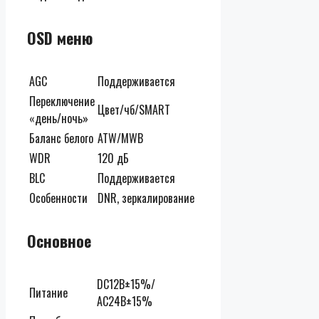
OSD меню
AGC
Поддерживается
Переключение
Цвет/чб/SMART
«день/ночь»
Баланс белого
ATW/MWB
WDR
120 дБ
BLC
Поддерживается
Особенности
DNR, зеркалирование
Основное
DC12В±15%/
Питание
AC24В±15%