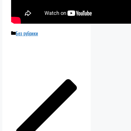
Рубрики
Без рубрики
Навигация
записи