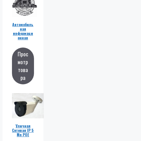
Автомобиль
ная
информаци
онная
платформа
Прос
мотр
това
ра
Уличная
Сетевая IP 5
Мп POE