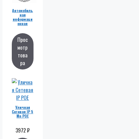
Автомобиль
ная
информаци
онная
платформа
Прос
мотр
това
ра
Уличная
Сетевая IP 5
Мп POE
3972
₽