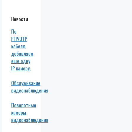
Новости
По
FTP/UTP
кабелю
добавляем
еще одну
IP камеру.
Обслуживание
видеонаблюдения
Поворотные
камеры
видеонаблюдения