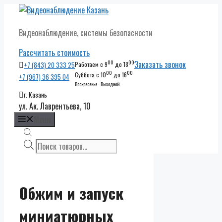
Перейти
к
Видеонаблюдение, системы безопасности
содержимому
Рассчитать стоимость
00
00
Заказать звонок
+7 (843) 20 333 25
Работаем с 9
до 18
00
00
Суббота с 10
до 16
+7 (967) 36 395 04
Воскресенье - Выходной
г. Казань
ул. Ак. Лаврентьева, 10
Меню
Поиск
товаров
Обжим и запуск
миниатюрных