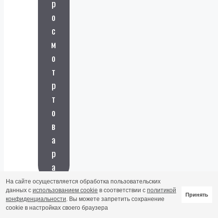
р
монта
о
ж
систе
с
м
виде
м
онаб
о
люде
ния
т
по
р
заявк
ам от
т
произ
о
води
телей
в
СВН
а
и
безоп
р
асно
сти,
а
обла
чных
На сайте осуществляется обработка пользовательских
серв
данных с
использованием cookie
в соответствии с
политикой
Принять
исов.
конфиденциальности
. Вы можете запретить сохранение
cookie в настройках своего браузера