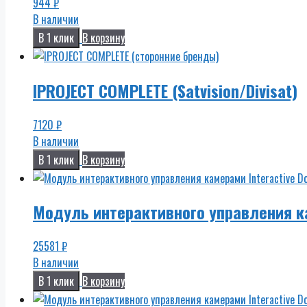
944
₽
В наличии
В 1 клик
В корзину
IPROJECT COMPLETE (Satvision/Divisat)
7120
₽
В наличии
В 1 клик
В корзину
Модуль интерактивного управления к
25581
₽
В наличии
В 1 клик
В корзину