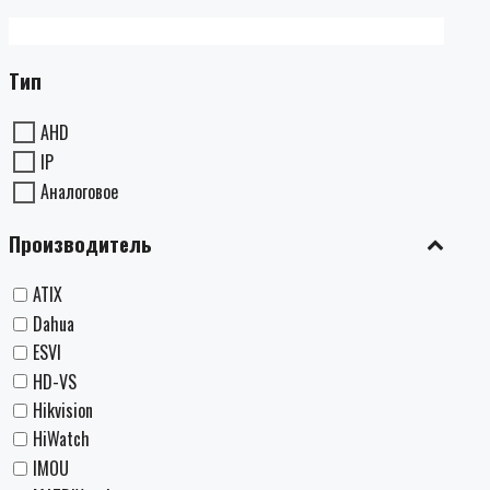
Тип
AHD
IP
Аналоговое
Производитель
ATIX
Dahua
ESVI
HD-VS
Hikvision
HiWatch
IMOU