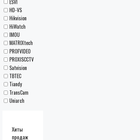
ESVI
HD-VS
Hikvision
HiWatch
IMOU
MATRIXtech
PROFVIDEO
PROXISCCTV
Satvision
TBTEC
Tiandy
TransCam
Uniarch
Хиты
продаж