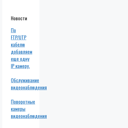
Новости
По
FTP/UTP
кабелю
добавляем
еще одну
IP камеру.
Обслуживание
видеонаблюдения
Поворотные
камеры
видеонаблюдения