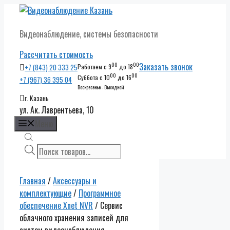
Перейти
к
Видеонаблюдение, системы безопасности
содержимому
Рассчитать стоимость
00
00
Заказать звонок
+7 (843) 20 333 25
Работаем с 9
до 18
00
00
Суббота с 10
до 16
+7 (967) 36 395 04
Воскресенье - Выходной
г. Казань
ул. Ак. Лаврентьева, 10
Меню
Поиск
товаров
Главная
/
Аксессуары и
комплектующие
/
Программное
обеспечение Xnet NVR
/ Сервис
облачного хранения записей для