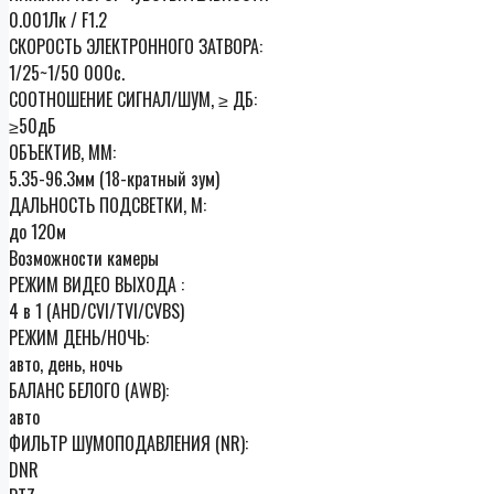
0.001Лк / F1.2
СКОРОСТЬ ЭЛЕКТРОННОГО ЗАТВОРА:
1/25~1/50 000с.
СООТНОШЕНИЕ СИГНАЛ/ШУМ, ≥ ДБ:
≥50дБ
ОБЪЕКТИВ, ММ:
5.35-96.3мм (18-кратный зум)
ДАЛЬНОСТЬ ПОДСВЕТКИ, М:
до 120м
Возможности камеры
РЕЖИМ ВИДЕО ВЫХОДА :
4 в 1 (AHD/CVI/TVI/CVBS)
РЕЖИМ ДЕНЬ/НОЧЬ:
авто, день, ночь
БАЛАНС БЕЛОГО (AWB):
авто
ФИЛЬТР ШУМОПОДАВЛЕНИЯ (NR):
DNR