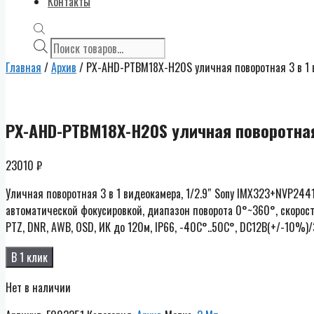
Контакты
Поиск
товаров
Главная
/
Архив
/ PX-AHD-PTBM18X-H20S уличная поворотная 3 в 1 в
PX-AHD-PTBM18X-H20S уличная поворотная 
23010
₽
Уличная поворотная 3 в 1 видеокамера, 1/2.9″ Sony IMX323+NVP2441
автоматической фокусировкой, диапазон поворота 0°~360°, скорост
PTZ, DNR, AWB, OSD, ИК до 120м, IP66, -40C°..50C°, DC12В(+/-10%)
В 1 клик
Нет в наличии