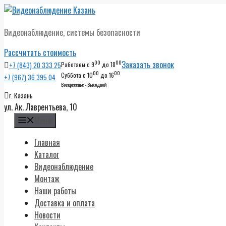
Перейти
к
Видеонаблюдение, системы безопасности
содержимому
Рассчитать стоимость
00
00
Заказать звонок
+7 (843) 20 333 25
Работаем с 9
до 18
00
00
Суббота с 10
до 16
+7 (967) 36 395 04
Воскресенье - Выходной
г. Казань
ул. Ак. Лаврентьева, 10
Меню
Главная
Каталог
Видеонаблюдение
Монтаж
Наши работы
Доставка и оплата
Новости