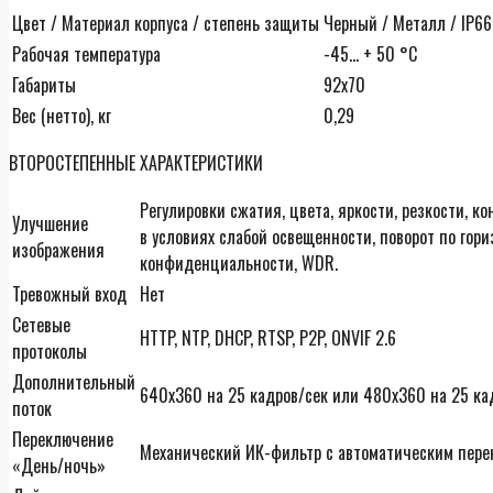
Цвет / Материал корпуса / степень защиты
Черный / Металл / IP66
Рабочая температура
-45… + 50 °С
Габариты
92х70
Вес (нетто), кг
0,29
ВТОРОСТЕПЕННЫЕ ХАРАКТЕРИСТИКИ
Регулировки сжатия, цвета, яркости, резкости, к
Улучшение
в условиях слабой освещенности, поворот по гор
изображения
конфиденциальности, WDR.
Тревожный вход
Нет
Сетевые
HTTP, NTP, DHCP, RTSP, P2P, ONVIF 2.6
протоколы
Дополнительный
640х360 на 25 кадров/сек или 480х360 на 25 ка
поток
Переключение
Механический ИК-фильтр с автоматическим пер
«День/ночь»