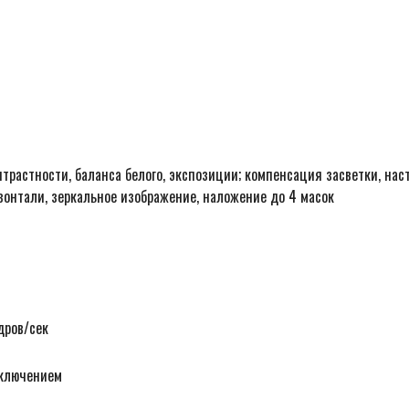
онтрастности, баланса белого, экспозиции; компенсация засветки, нас
изонтали, зеркальное изображение, наложение до 4 масок
дров/сек
еключением