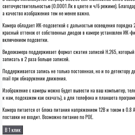
светочувствительностью (0.0001 Лк в цвете и ч/б режиме). Благода
а качество изображения тем не менее важно.
Камера обладает ИК-подсветкой с дальностью освещения порядка 2
красный оттенок от собственных диодов в камере установлен ИК-ф
включением подсветки.
Видеокамера поддерживает формат сжатия записей H.265, который э
записать в 2 раза больше записей.
Поддерживается запись не только постоянная, но и по детектору 
mail при обнаружении движения.
Изображение с камеры можно будет вывести на ваш компьютер, тел
к нам, подскажем как скачать), а для телефона и планшета програм
Камера питается от блока питания напряжением 12В и током в 0.8 
поставки не входит. Возможно питание по POE.
В 1 клик