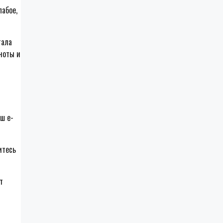
лабое,
тала
ноты и
ш e-
итесь
т