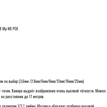
8 Mp N8 POE
Ск
5
р
ом на выбор (3,6мм /2.8мм/6мм/8мм/12мм/16мм/25мм)
 точек. Камера выдаёт изображение очень высокой чёткости. Можно
на расстоянии до 17 метров.
or размером 1/2.7 дюйма. Матрица обладает особенно высокой