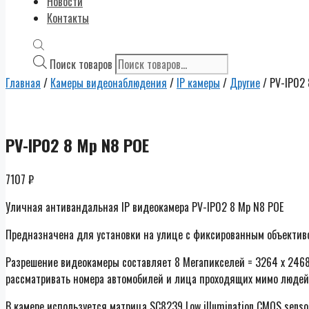
Новости
Контакты
Поиск товаров
Главная
/
Камеры видеонаблюдения
/
IP камеры
/
Другие
/ PV-IP02 
PV-IP02 8 Mp N8 POE
7107
₽
Уличная антивандальная IP видеокамера PV-IP02 8 Mp N8 POE
Предназначена для установки на улице с фиксированным объектив
Разрешение видеокамеры составляет 8 Мегапикселей = 3264 х 2468
рассматривать номера автомобилей и лица проходящих мимо людей 
В камере используется матрица SC8239 Low illumination CMOS sens