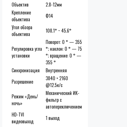
Объектив
2.8-12мм
Крепление
Ф14
объектива
Угол обзора
108.1° ~ 45.6°
объектива
Поворот: 0 ° — 355
Регулировка угла
°; наклон: 0 ° — 75
установки
°; вращение: 0 ° —
355 °
Синхронизация
Внутренняя
3840 × 2160
Разрешение
@12.5к/с
Механический ИК-
Режим «День/
фильтр с
ночь»
автопереключением
HD-TVI
1 выход
видеовыход