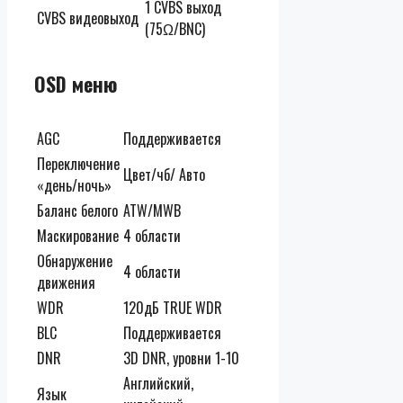
1 CVBS выход
CVBS видеовыход
(75Ω/BNC)
OSD меню
AGC
Поддерживается
Переключение
Цвет/чб/ Авто
«день/ночь»
Баланс белого
ATW/MWB
Маскирование
4 области
Обнаружение
4 области
движения
WDR
120дБ TRUE WDR
BLC
Поддерживается
DNR
3D DNR, уровни 1-10
Английский,
Язык