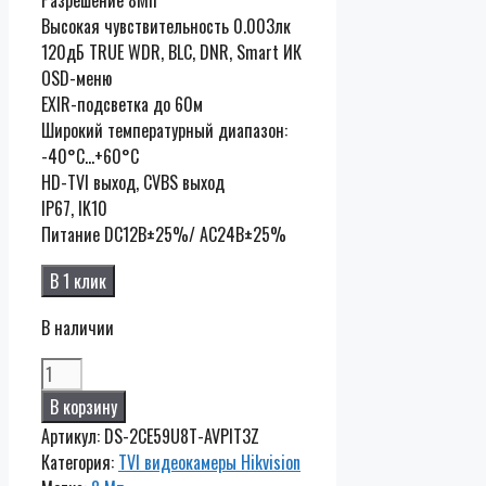
Высокая чувствительность 0.003лк
120дБ TRUE WDR, BLC, DNR, Smart ИК
OSD-меню
EXIR-подсветка до 60м
Широкий температурный диапазон:
-40°C…+60°C
HD-TVI выход, CVBS выход
IP67, IK10
Питание DC12В±25%/ AC24В±25%
В 1 клик
В наличии
Количество
DS-
В корзину
2CE59U8T-
Артикул:
DS-2CE59U8T-AVPIT3Z
AVPIT3Z
Категория:
TVI видеокамеры Hikvision