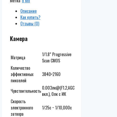
Метка:
8 Мп
Описание
Как купить?
Отзывы (0)
Камера
1/1.8” Progressive
Матрица
Scan CMOS
Количество
эффективных
3840×2160
пикселей
0.003лк@(F1.2,AGC
Чувствительность
вкл.), 0лк с ИК
Скорость
электронного
1/25с ~ 1/10,000с
затвора