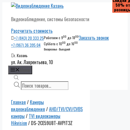
Скидки 
Скидки 
Скидки 
Скидки 
50% от
50% от
50% от
50% от
Перейти
розниц
розниц
розниц
розниц
к
Видеонаблюдение, системы безопасности
содержимому
Рассчитать стоимость
00
00
Заказать звонок
+7 (843) 20 333 25
Работаем с 9
до 18
00
00
Суббота с 10
до 16
+7 (967) 36 395 04
Воскресенье - Выходной
г. Казань
ул. Ак. Лаврентьева, 10
Меню
Поиск
товаров
Главная
/
Камеры
видеонаблюдения
/
AHD/TVI/CVI/CVBS
камеры
/
TVI видеокамеры
Hikvision
/ DS-2CE59U8T-AVPIT3Z