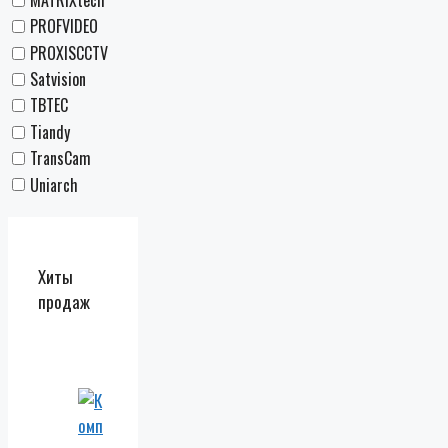
MATRIXtech
PROFVIDEO
PROXISCCTV
Satvision
TBTEC
Tiandy
TransCam
Uniarch
Хиты
продаж