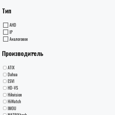
Тип
AHD
IP
Аналоговое
Производитель
ATIX
Dahua
ESVI
HD-VS
Hikvision
HiWatch
IMOU