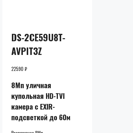
Скидки до
50% от
розницы
DS-2CE59U8T-
AVPIT3Z
22590
₽
8Мп уличная
купольная HD-TVI
камера с EXIR-
подсветкой до 60м
Разрешение 8Мп