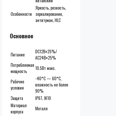
китайский
Яркость, резкость,
Особенности
зеркалирование,
антитуман, HLC
Основное
DC12В±25%/
Питание
AC24В±25%
Потребляемая
10.5Вт макс.
мощность
-40°С — 60°С,
Рабочие
влажность не более
условия
90%
Защита
IP67, IK10
Материал
Металл
корпуса