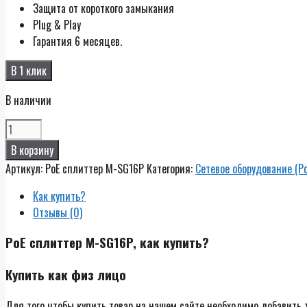
Защита от короткого замыкания
Plug & Play
Гарантия 6 месяцев.
В 1 клик
В наличии
Количество
PoE
В корзину
сплиттер
Артикул:
PoE сплиттер M-SG16P
Категория:
Сетевое оборудование (Р
M-
SG16P
Как купить?
Отзывы (0)
PoE сплиттер M-SG16P, как купить?
Купить как физ лицо
Для того чтобы купить товар на нашем сайте необходимо добавить т