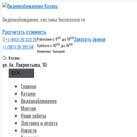
Перейти
к
Видеонаблюдение, системы безопасности
содержимому
Рассчитать стоимость
00
00
Заказать звонок
+7 (843) 20 333 25
Работаем с 9
до 18
00
00
Суббота с 10
до 16
+7 (967) 36 395 04
Воскресенье - Выходной
г. Казань
ул. Ак. Лаврентьева, 10
Меню
Главная
Каталог
Видеонаблюдение
Монтаж
Наши работы
Доставка и оплата
Новости