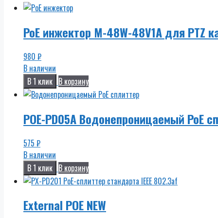
PoE инжектор M-48W-48V1A для PTZ к
980
₽
В наличии
В 1 клик
В корзину
POE-PD05A Водонепроницаемый PoE с
575
₽
В наличии
В 1 клик
В корзину
External POE NEW