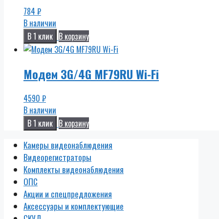
784
₽
В наличии
В 1 клик
В корзину
Модем 3G/4G MF79RU Wi-Fi
4590
₽
В наличии
В 1 клик
В корзину
Камеры видеонаблюдения
Видеорегистраторы
Комплекты видеонаблюдения
ОПС
Акции и спецпредложения
Аксессуары и комплектующие
СКУД