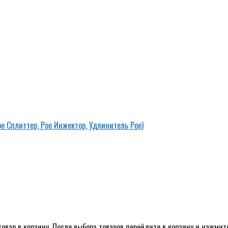
ое Сплиттер, Рое Инжектор, Удлинитель Рое)
овар в корзину. После выбора товаров перейдите в корзину и нажмит