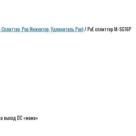
е Сплиттер, Рое Инжектор, Удлинитель Рое)
/ PoE сплиттер M-SG16P
Ск
5
р
на выход DC «мама»