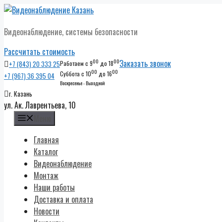
Перейти
к
Видеонаблюдение, системы безопасности
содержимому
Рассчитать стоимость
00
00
Заказать звонок
+7 (843) 20 333 25
Работаем с 9
до 18
00
00
Суббота с 10
до 16
+7 (967) 36 395 04
Воскресенье - Выходной
г. Казань
ул. Ак. Лаврентьева, 10
Меню
Главная
Каталог
Видеонаблюдение
Монтаж
Наши работы
Доставка и оплата
Новости