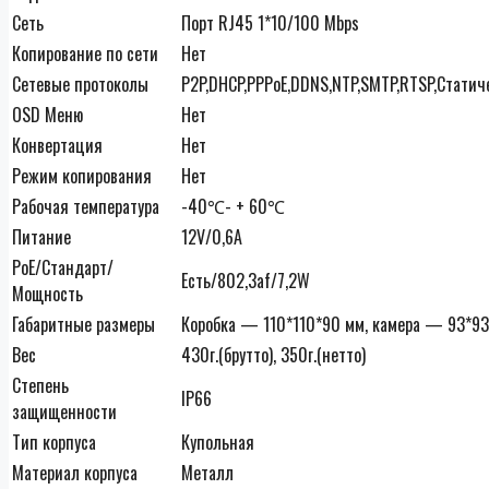
Сеть
Порт RJ45 1*10/100 Mbps
Копирование по сети
Нет
Сетевые протоколы
P2P,DHCP,PPPoE,DDNS,NTP,SMTP,RTSP,Статич
OSD Меню
Нет
Конвертация
Нет
Режим копирования
Нет
Рабочая температура
-40℃- + 60℃
Питание
12V/0,6А
PoE/Стандарт/
Есть/802,3af/7,2W
Мощность
Габаритные размеры
Коробка — 110*110*90 мм, камера — 93*9
Вес
430г.(брутто), 350г.(нетто)
Степень
IP66
защищенности
Тип корпуса
Купольная
Материал корпуса
Металл