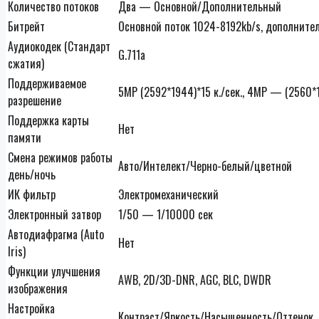
Количество потоков
Два — Основной/Дополнительный
Битрейт
Основной поток 1024-8192kb/s, дополните
Аудиокодек (Стандарт
G.711a
сжатия)
Поддерживаемое
5МР (2592*1944)*15 к./сек., 4МР — (2560*1
разрешение
Поддержка карты
Нет
памяти
Смена режимов работы
Авто/Интелект/Черно-белый/цветной
день/ночь
ИК фильтр
Электромеханический
Электронный затвор
1/50 — 1/10000 сек
Автодиафрагма (Auto
Нет
Iris)
Функции улучшения
AWB, 2D/3D-DNR, AGC, BLC, DWDR
изображения
Настройка
Контраст/Яркость/Насыщенность/Оттенок