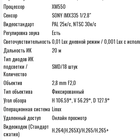
Процессор
XM550
Сенсор
SONY IMX335 1/2.8″
Видеостандарт
PAL 25к/c, NTSC 30к/c
Регулировка звука
Есть
Светочувствительность
0,01 Lux дневной режим / 0,001 Lux с исп
Дальность ИК
20 м
Тип диодов ИК
подсветки /
SMD/18 штук
Количество
Объектив
2,8 mm F2,0
Тип объектива
Фиксированный
Угол обзора
H 106.59°, V 56.29°, D 127.9°
Операционная система
Linux
Удаленный доступ
Онлайн просмотр
Видеокодек (Стандарт
H.264(H.265X)/H.265/H.265+
сжатия)