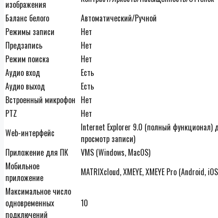
изображения
Баланс белого
Автоматический/Ручной
Режимы записи
Нет
Предзапись
Нет
Режим поиска
Нет
Аудио вход
Есть
Аудио выход
Есть
Встроенный микрофон
Нет
PTZ
Нет
Internet Explorer 9.0 (полный функционал) д
Web-интерфейс
просмотр записи)
Приложение для ПК
VMS (Windows, MacOS)
Мобильное
MATRIXcloud, XMEYE, XMEYE Pro (Android, iOS
приложение
Максимальное число
одновременных
10
подключений