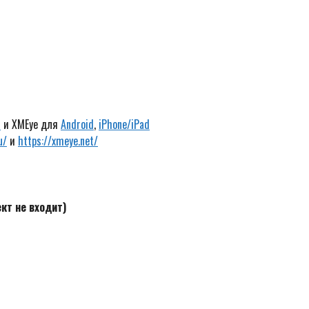
d
и XMEye для
Android
,
iPhone/iPad
u/
и
https://xmeye.net/
кт не входит)