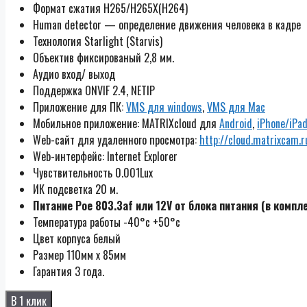
Формат сжатия H265/H265X(H264)
Human detector — определение движения человека в кадре
Технология Starlight (Starvis)
Объектив фиксированый 2,8 мм.
Аудио вход/ выход
Поддержка ONVIF 2.4, NETIP
Приложение для ПК:
VMS для windows
,
VMS для Mac
Мобильное приложение: MATRIXcloud для
Android
,
iPhone/iPa
Web-сайт для удаленного просмотра:
http://cloud.matrixcam.r
Web-интерфейс: Internet Explorer
Чувствительность 0.001Lux
ИК подсветка 20 м.
Питание Poe 803.3af или 12V от блока питания (в компле
Температура работы -40°с +50°с
Цвет корпуса белый
Размер 110мм х 85мм
Гарантия 3 года.
В 1 клик