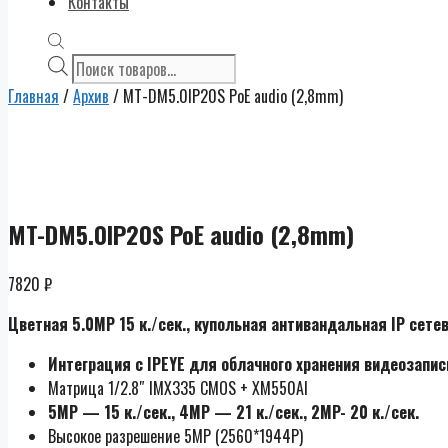
Контакты
Поиск
товаров
Главная
/
Архив
/ MT-DM5.0IP20S PoE audio (2,8mm)
MT-DM5.0IP20S PoE audio (2,8mm)
7820
₽
Цветная 5.0MP 15 к./сек.,
купольная антивандальная IP сете
Интеграция с IPEYE для облачного хранения видеозапис
Матрица 1/2.8″ IMX335 CMOS + XM550AI
5MP — 15 к./сек., 4MP — 21 к./сек., 2MP- 20 к./сек.
Высокое разрешение 5МР (2560*1944Р)