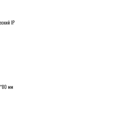
еский IP
3*80 мм