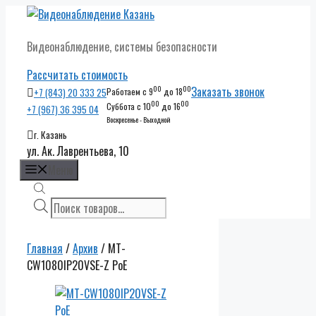
Перейти
к
Видеонаблюдение, системы безопасности
содержимому
Рассчитать стоимость
00
00
Заказать звонок
+7 (843) 20 333 25
Работаем с 9
до 18
00
00
Суббота с 10
до 16
+7 (967) 36 395 04
Воскресенье - Выходной
г. Казань
ул. Ак. Лаврентьева, 10
Меню
Поиск
товаров
Главная
/
Архив
/ MT-
CW1080IP20VSE-Z PoE