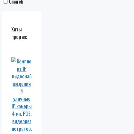
Uniarch
Хиты
продаж