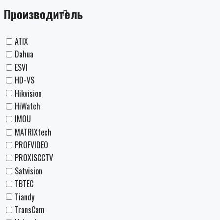
Производитель
ATIX
Dahua
ESVI
HD-VS
Hikvision
HiWatch
IMOU
MATRIXtech
PROFVIDEO
PROXISCCTV
Satvision
TBTEC
Tiandy
TransCam