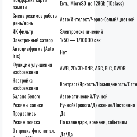
Есть, MicroSD до 128Gb (10class)
памяти
Смена режимов работы
Авто/Интелект/Черно-белый/цветной
день/ночь
ИК фильтр
Электромеханический
Электронный затвор
1/50 — 1/10000 сек
Автодиафрагма (Auto
Нет
Iris)
Функции улучшения
AWB, 2D/3D-DNR, AGC, BLC, DWDR
изображения
Настройка
Контраст/Яркость/Насыщенность/Отте
изображения
Баланс белого
Автоматический/Ручной
Режимы записи
Ручной/Тревоги/Движение/Постоянно
Предзапись
Да
Режим поиска
По календарю, времени, событиям
Отправка фото на: эл.
Да/Да