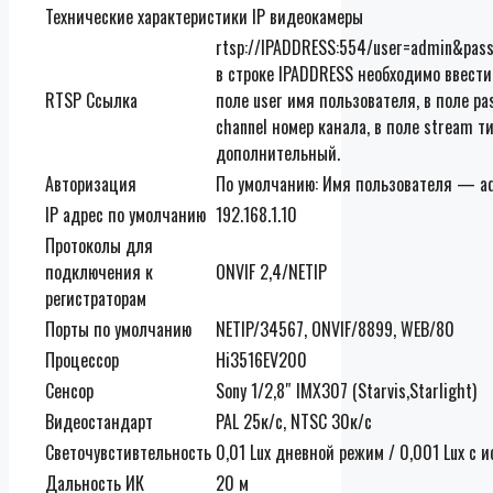
Технические характеристики IP видеокамеры
rtsp://IPADDRESS:554/user=admin&pas
в строке IPADDRESS необходимо ввести
RTSP Ссылка
поле user имя пользователя, в поле pa
channel номер канала, в поле stream 
дополнительный.
Авторизация
По умолчанию: Имя пользователя — ad
IP адрес по умолчанию
192.168.1.10
Протоколы для
подключения к
ONVIF 2,4/NETIP
регистраторам
Порты по умолчанию
NETIP/34567, ONVIF/8899, WEB/80
Процессор
Hi3516EV200
Сенсор
Sony 1/2,8″ IMX307 (Starvis,Starlight)
Видеостандарт
PAL 25к/c, NTSC 30к/c
Светочувстивтельность
0,01 Lux дневной режим / 0,001 Lux с
Дальность ИК
20 м