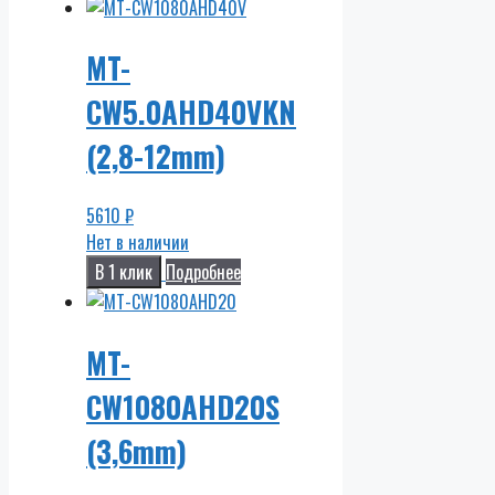
MT-
CW5.0AHD40VKN
(2,8-12mm)
5610
₽
Нет в наличии
В 1 клик
Подробнее
MT-
CW1080AHD20S
(3,6mm)