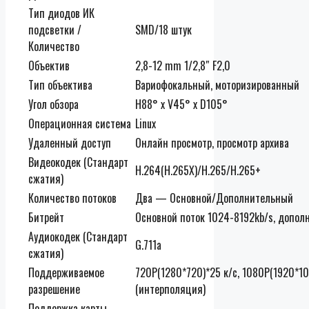
Тип диодов ИК
подсветки /
SMD/18 штук
Количество
Объектив
2,8-12 mm 1/2,8″ F2,0
Тип объектива
Вариофокальный, моторизированный
Угол обзора
H88° x V45° x D105°
Операционная система
Linux
Удаленный доступ
Онлайн просмотр, просмотр архива
Видеокодек (Стандарт
H.264(H.265X)/H.265/H.265+
сжатия)
Количество потоков
Два — Основной/Дополнительный
Битрейт
Основной поток 1024-8192kb/s, допо
Аудиокодек (Стандарт
G.711a
сжатия)
Поддерживаемое
720P(1280*720)*25 к/с, 1080P(1920*10
разрешение
(интерполяция)
Поддержка карты