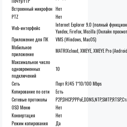
Почту/FTP
Встроенный микрофон
Нет
PTZ
Нет
Internet Explorer 9.0 (полный функцио
Web-интерфейс
Yandex, Firefox, Mozilla (Онлайн просмо
Приложение для ПК
VMS (Windows, MacOS)
Мобильное
MATRIXcloud, XMEYE, XMEYE Pro (Android,
приложение
Максимальное число
одновременных
10
подключений
Сеть
Порт RJ45 1*10/100 Mbps
Копирование по сети
Есть
Сетевые протоколы
P2P,DHCP,PPPoE,DDNS,NTP,SMTP,RTSP,Ст
OSD Меню
Нет
Конвертация
Нет
Режим копирования
Да