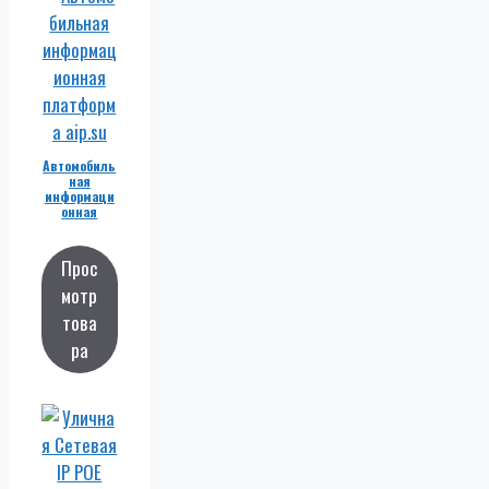
Автомобиль
ная
информаци
онная
платформа
Прос
мотр
това
ра