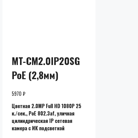
Скидки до
50% от
розницы
MT-CM2.0IP20SG
PoE (2,8мм)
5970
₽
Цветная 2.0MP Full HD 1080P 25
к./сек., PoE 802.3af, уличная
цилиндрическая IP сетевая
камера с ИК подсветкой