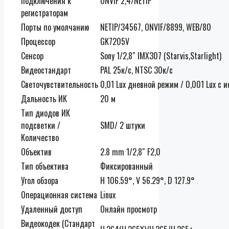
подключения к
ONVIF 2,4/NETIP
регистраторам
Порты по умолчанию
NETIP/34567, ONVIF/8899, WEB/80
Процессор
GK7205V
Сенсор
Sony 1/2,8″ IMX307 (Starvis,Starlight)
Видеостандарт
PAL 25к/c, NTSC 30к/c
Светочувствительность
0,01 Lux дневной режим / 0,001 Lux с
Дальность ИК
20 м
Тип диодов ИК
подсветки /
SMD/ 2 штуки
Количество
Объектив
2.8 mm 1/2,8″ F2,0
Тип объектива
Фиксированный
Угол обзора
H 106.59°, V 56.29°, D 127.9°
Операционная система
Linux
Удаленный доступ
Онлайн просмотр
Видеокодек (Стандарт