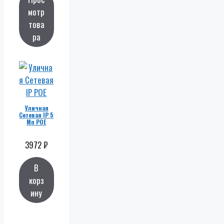
мотр
това
ра
Уличная
Сетевая IP 5
Мп POE
3972
₽
В
корз
ину