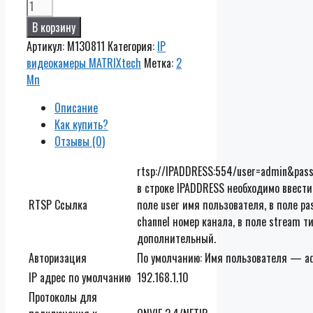
Количество
MT-
В корзину
CM2.0IP20SG
Артикул:
M130811
Категория:
IP
PoE
видеокамеры MATRIXtech
Метка:
2
(2,8мм)
Мп
Описание
Как купить?
Отзывы (0)
rtsp://IPADDRESS:554/user=admin&pas
в строке IPADDRESS необходимо ввести
RTSP Ссылка
поле user имя пользователя, в поле pa
channel номер канала, в поле stream 
дополнительный.
Авторизация
По умолчанию: Имя пользователя — ad
IP адрес по умолчанию
192.168.1.10
Протоколы для