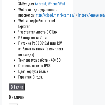
XMEye для
Android
,
iPhone/iPad
Web-сайт для удаленного
просмотра:
http://cloud.matrixcam.ru/
и
https://xmeye.net
Web-интерфейс: Internet
Explorer
Чувствительность 0.01Lux
ИК подсветка 20 м.
Питание PoE 802.3af или 12V
от блока питания (в комплект
не входит)
Температура работы -40+50
Cтепень защиты IP66
Цвет корпуса белый
Гарантия 3 года.
В 1 клик
В наличии