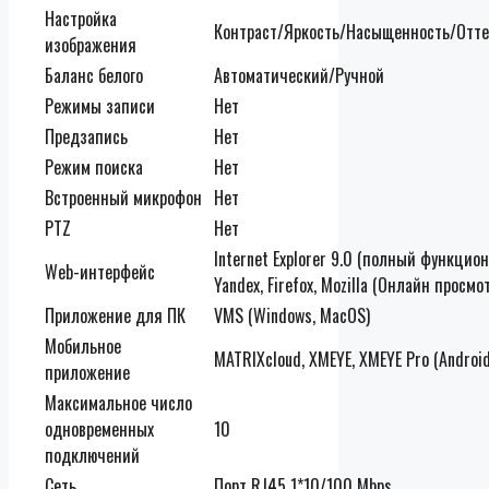
Настройка
Контраст/Яркость/Насыщенность/Отте
изображения
Баланс белого
Автоматический/Ручной
Режимы записи
Нет
Предзапись
Нет
Режим поиска
Нет
Встроенный микрофон
Нет
PTZ
Нет
Internet Explorer 9.0 (полный функцио
Web-интерфейс
Yandex, Firefox, Mozilla (Онлайн просмо
Приложение для ПК
VMS (Windows, MacOS)
Мобильное
MATRIXcloud, XMEYE, XMEYE Pro (Android,
приложение
Максимальное число
одновременных
10
подключений
Сеть
Порт RJ45 1*10/100 Mbps