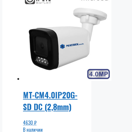
MT-CM4.0IP20G-
SD DC (2,8mm)
4630
₽
В наличии