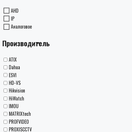
AHD
IP
Аналоговое
Производитель
ATIX
Dahua
ESVI
HD-VS
Hikvision
HiWatch
IMOU
MATRIXtech
PROFVIDEO
PROXISCCTV