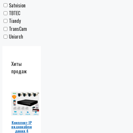
Satvision
TBTEC
Tiandy
TransCam
Uniarch
Хиты
продаж
Комплект IP
видеонаблю
дения 4