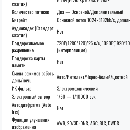
H.264(H.265X)/H.265/H.265+
сжатия)
Количество потоков
Два — Основной/Дополнительный
Битрейт
Основной поток 1024-8192kb/s, допо
Аудиокодек (Стандарт
Нет
сжатия)
Поддерживаемое
720P(1280*720)*25 к/с, 1080P(1920*10
разрешение
(интерполяция)
Поддержка карты
Нет
памяти
Смена режимов работы
Авто/Интелект/Черно-белый/цветной
день/ночь
ИК фильтр
Электромеханический
Электронный затвор
1/50 — 1/10000 сек
Автодиафрагма (Auto
Нет
Iris)
Функции улучшения
AWB, 2D/3D-DNR, AGC, BLC, DWDR
изображения