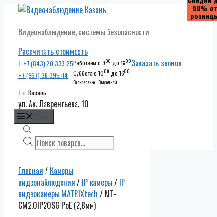
Скидки 
Скидки 
Скидки 
Скидки 
50% от
50% от
50% от
50% от
Перейти
розниц
розниц
розниц
розниц
к
Видеонаблюдение, системы безопасности
содержимому
Рассчитать стоимость
00
00
Заказать звонок
+7 (843) 20 333 25
Работаем с 9
до 18
00
00
Суббота с 10
до 16
+7 (967) 36 395 04
Воскресенье - Выходной
г. Казань
ул. Ак. Лаврентьева, 10
Меню
Поиск
товаров
Главная
/
Камеры
видеонаблюдения
/
IP камеры
/
IP
видеокамеры MATRIXtech
/ MT-
CM2.0IP20SG PoE (2,8мм)