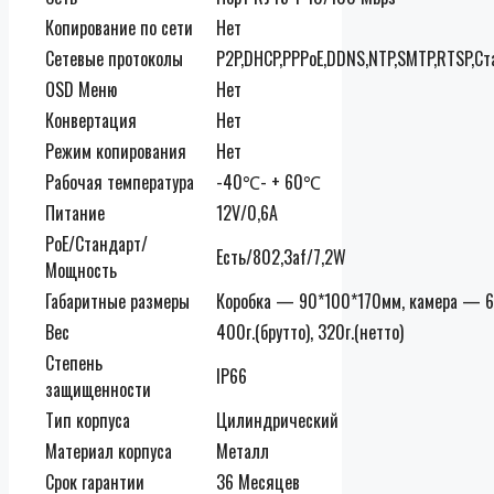
Копирование по сети
Нет
Сетевые протоколы
P2P,DHCP,PPPoE,DDNS,NTP,SMTP,RTSP,Ст
OSD Меню
Нет
Конвертация
Нет
Режим копирования
Нет
Рабочая температура
-40℃- + 60℃
Питание
12V/0,6А
PoE/Стандарт/
Есть/802,3af/7,2W
Мощность
Габаритные размеры
Коробка — 90*100*170мм, камера — 
Вес
400г.(брутто), 320г.(нетто)
Степень
IP66
защищенности
Тип корпуса
Цилиндрический
Материал корпуса
Металл
Срок гарантии
36 Месяцев