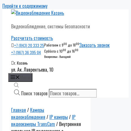
Перейти к содержимому
Видеонаблюдение, системы безопасности
Рассчитать стоимость
00
00
Заказать звонок
+7 (843) 20 333 25
Работаем с 9
до 18
00
00
Суббота с 10
до 16
+7 (967) 36 395 04
Воскресенье - Выходной
г. Казань
ул. Ак. Лаврентьева, 10
Меню
Поиск товаров
Главная
/
Камеры
видеонаблюдения
/
IP камеры
/
IP
видеокамеры TransCam
/ Внутренняя