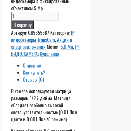
видеокамера с фиксированным
объективом 5 Mp
В корзину
Артикул:
GB5855587
Категории:
IP
видеокамеры TransCam
,
Акции и
спецпредложения
Метки:
5.0 Мп
,
IP-
ВИДЕОКАМЕРА
,
Купольная
Описание
Как купить?
Отзывы (0)
В камере используется матрица
размером 1/2.7 дюйма. Матрица
обладает особенно высокой
светочувствительностью (0.01 Лк в
цвете и 0.001 Лк ч/б режиме).
Камера обладает ИК-подсветкой с