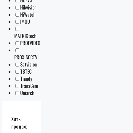
HD-VS
Hikvision
HiWatch
IMOU
MATRIXtech
PROFVIDEO
PROXISCCTV
Satvision
TBTEC
Tiandy
TransCam
Uniarch
Хиты
продаж