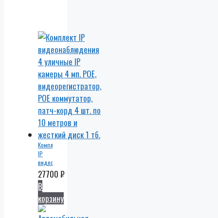
Комплект
IP
видеонаблюдения
4
27700
₽
уличные
В
IP
корзину
камеры
4 мп.
POE,