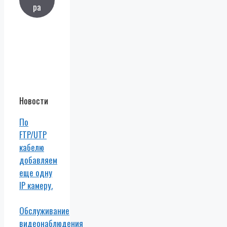
ра
Новости
По
FTP/UTP
кабелю
добавляем
еще одну
IP камеру.
Обслуживание
видеонаблюдения