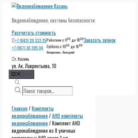
Перейти
к
Видеонаблюдение, системы безопасности
содержимому
Рассчитать стоимость
00
00
Заказать звонок
+7 (843) 20 333 25
Работаем с 9
до 18
00
00
Суббота с 10
до 16
+7 (967) 36 395 04
Воскресенье - Выходной
г. Казань
ул. Ак. Лаврентьева, 10
Меню
Поиск
товаров
Главная
/
Комплекты
видеонаблюдения
/
AHD комплекты
видеонаблюдения
/ Комплект AHD
видеонаблюдения из 8 уличных