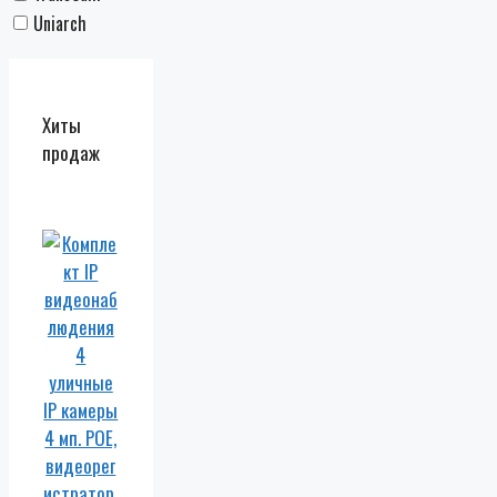
Uniarch
Хиты
продаж