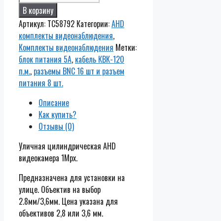
Комплект
В корзину
AHD
Артикул:
TC58792
Категории:
AHD
видеонаблюдения
комплекты видеонаблюдения
,
из
Комплекты видеонаблюдения
Метки:
8
блок питания 5А
,
кабель КВК-120
уличных
п.м.
,
разъемы BNC 16 шт и разъем
всепогодных
питания 8 шт.
AHD
камер
Описание
1
Как купить?
мп.
Отзывы (0)
видеорегистратор,
Уличная цилиндрическая AHD
кабель
видеокамера 1Mpx.
КВК-120
п.м.,
Предназначена для установки на
блок
улице. Объектив на выбор
питания
2.8мм/3,6мм. Цена указана для
5А,
объективов 2,8 или 3,6 мм.
разъемы