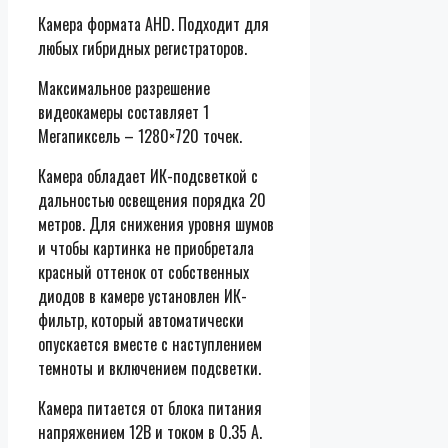
BNC
Камера формата AHD. Подходит для
16
любых гибридных регистраторов.
шт
Максимальное разрешение
и
видеокамеры составляет 1
разъем
Мегапиксель – 1280×720 точек.
питания
8
Камера обладает ИК-подсветкой с
шт.
дальностью освещения порядка 20
метров. Для снижения уровня шумов
и чтобы картинка не приобретала
красный оттенок от собственных
диодов в камере установлен ИК-
фильтр, который автоматически
опускается вместе с наступлением
темноты и включением подсветки.
Камера питается от блока питания
напряжением 12В и током в 0.35 А.