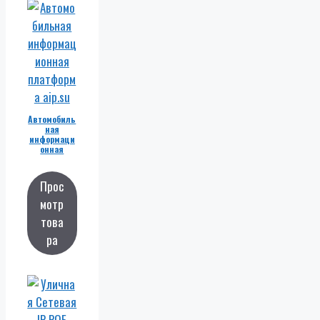
Автомобиль
ная
информаци
онная
платформа
Прос
мотр
това
ра