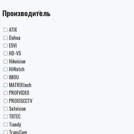
Производитель
ATIX
Dahua
ESVI
HD-VS
Hikvision
HiWatch
IMOU
MATRIXtech
PROFVIDEO
PROXISCCTV
Satvision
TBTEC
Tiandy
TransCam