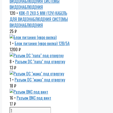
120 ×
КВК-П 2Х0,5 ММ (12V) КАБЕЛЬ
ДЛЯ ВИДЕОНАБЛЮДЕНИЯ CИСТЕМЫ
ВИДЕОНАБЛЮДЕНИЯ
25
₽
1 ×
Блок питания (евро вилка) 12В/5А
1200
₽
8 ×
Разъем DC "папа" под отвертку
13
₽
1 ×
Разъем DC "мама" под отвертку
18
₽
16 ×
Разъем BNC под винт
17
₽
Количество