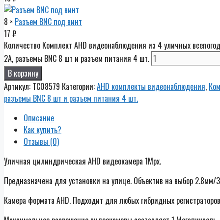
8 ×
Разъем BNC под винт
17
₽
Количество Комплект AHD видеонаблюдения из 4 уличных всепогодны
2А, разъемы BNC 8 шт и разъем питания 4 шт.
В корзину
Артикул:
TC08579
Категории:
AHD комплекты видеонаблюдения
,
Ко
разъемы BNC 8 шт и разъем питания 4 шт.
Описание
Как купить?
Отзывы (0)
Уличная цилиндрическая AHD видеокамера 1Mpx.
Предназначена для установки на улице. Объектив на выбор 2.8мм/3,
Камера формата AHD. Подходит для любых гибридных регистраторов
Максимальное разрешение видеокамеры составляет 1 Мегапиксель 