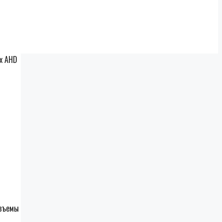
х AHD
азъемы