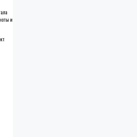
тала
ноты и
ект