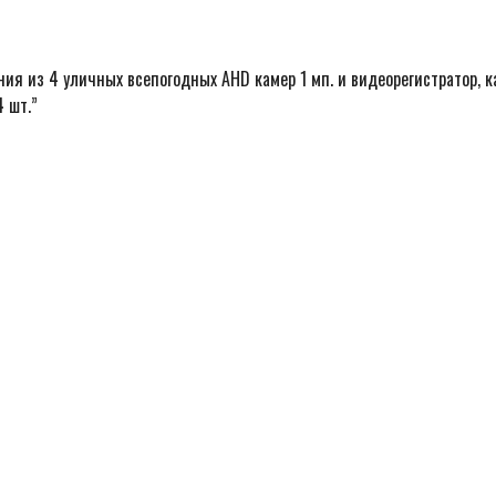
ия из 4 уличных всепогодных AHD камер 1 мп. и видеорегистратор, к
4 шт.”