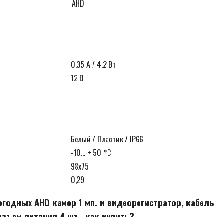
AHD
0.35 А / 4.2 Вт
12 В
Белый / Пластик / IP66
-10… + 50 °С
98х75
0,29
годных AHD камер 1 мп. и видеорегистратор, кабель
азъем питания 4 шт., как купить?