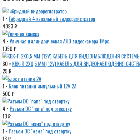
1 ×
Гибридный 4 канальный видеорегистратор
4093
₽
4 ×
Уличная цилиндрическая AHD видеокамера 1Mpx.
1050
₽
60 ×
КВК-П 2Х0,5 ММ (12V) КАБЕЛЬ ДЛЯ ВИДЕОНАБЛЮДЕНИЯ CИС
25
₽
1 ×
Блок питания импульсный 12V 2A
500
₽
4 ×
Разъем DC "папа" под отвертку
13
₽
1 ×
Разъем DC "мама" под отвертку
18
₽