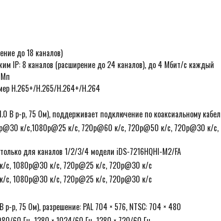
ение до 18 каналов)
им IP: 8 каналов (расширение до 24 каналов), до 4 Мбит/с каждый
 Mп
мер H.265+/H.265/H.264+/H.264
.0 В p-p, 75 Ом), поддерживает подключение по коаксиальному кабе
0p@30 к/с,1080p@25 к/с, 720p@60 к/с, 720p@50 к/с, 720p@30 к/с,
 только для каналов 1/2/3/4 модели iDS-7216HQHI-M2/FA
/с, 1080p@30 к/с, 720p@25 к/с, 720p@30 к/с
/с, 1080p@30 к/с, 720p@25 к/с, 720p@30 к/с
 В p-p, 75 Ом), разрешение: PAL 704 × 576, NTSC: 704 × 480
1080/60 Гц, 1280 × 1024/60 Гц, 1280 × 720/60 Гц,