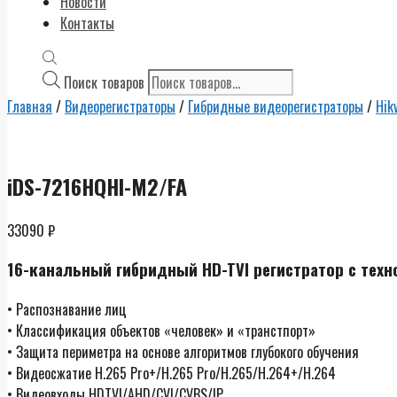
Новости
Контакты
Поиск товаров
Главная
/
Видеорегистраторы
/
Гибридные видеорегистраторы
/
Hik
iDS-7216HQHI-M2/FA
33090
₽
16-канальный гибридный HD-TVI регистратор с техн
• Распознавание лиц
• Классификация объектов «человек» и «транстпорт»
• Защита периметра на основе алгоритмов глубокого обучения
• Видеосжатие H.265 Pro+/H.265 Pro/H.265/H.264+/H.264
• Видеовходы HDTVI/AHD/CVI/CVBS/IP