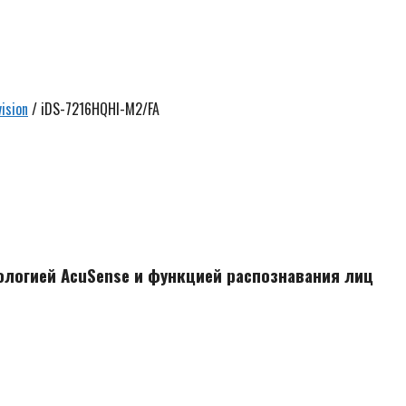
vision
/ iDS-7216HQHI-M2/FA
Ск
5
р
ологией AcuSense и функцией распознавания лиц