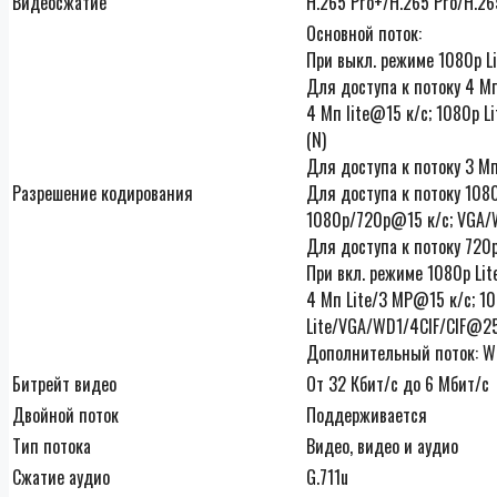
Видеосжатие
H.265 Pro+/H.265 Pro/H.2
Основной поток:
При выкл. режиме 1080p Li
Для доступа к потоку 4 Мп
4 Мп lite@15 к/с; 1080p L
(N)
Для доступа к потоку 3 М
Разрешение кодирования
Для доступа к потоку 1080
1080p/720p@15 к/с; VGA/W
Для доступа к потоку 720p
При вкл. режиме 1080p Lite
4 Мп Lite/3 MP@15 к/с; 10
Lite/VGA/WD1/4CIF/CIF@25 
Дополнительный поток: WD
Битрейт видео
От 32 Кбит/с до 6 Мбит/с
Двойной поток
Поддерживается
Тип потока
Видео, видео и аудио
Сжатие аудио
G.711u