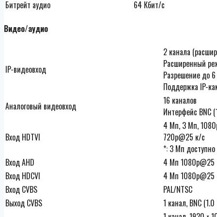
Битрейт аудио
64 Кбит/с
Видео/аудио
2 канала (расшир
Расширенный реж
IP-видеовход
Разрешение до 6
Поддержка IP-ка
16 каналов
Аналоговый видеовход
Интерфейс BNC (1
4 Мп, 3 Мп, 108
Вход HDTVI
720p@25 к/с
*: 3 Мп доступно
Вход AHD
4 Мп 1080p@25 к
Вход HDCVI
4 Мп 1080p@25 к
Вход CVBS
PAL/NTSC
Выход CVBS
1 канал, BNC (1.0
1 канал, 1920 × 