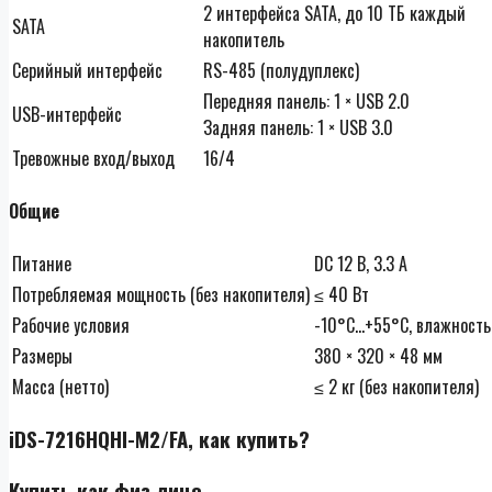
2 интерфейса SATA, до 10 TБ каждый
SATA
накопитель
Серийный интерфейс
RS-485 (полудуплекс)
Передняя панель: 1 × USB 2.0
USB-интерфейс
Задняя панель: 1 × USB 3.0
Тревожные вход/выход
16/4
Общие
Питание
DC 12 В, 3.3 A
Потребляемая мощность (без накопителя)
≤ 40 Вт
Рабочие условия
-10°C…+55°C, влажност
Размеры
380 × 320 × 48 мм
Масса (нетто)
≤ 2 кг (без накопителя)
iDS-7216HQHI-M2/FA, как купить?
Купить как физ лицо