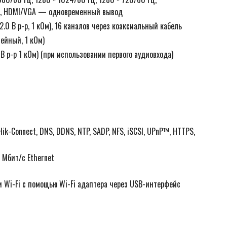
ц, HDMI/VGA — одновременный вывод
2.0 В p-p, 1 кОм), 16 каналов через коаксиальный кабель
нейный, 1 кОм)
0 В p-p 1 кОм) (при использовании первого аудиовхода)
 Hik-Connect, DNS, DDNS, NTP, SADP, NFS, iSCSI, UPnP™, HTTPS,
 Мбит/с Ethernet
 Wi-Fi с помощью Wi-Fi адаптера через USB-интерфейс