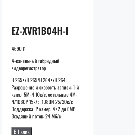
Скидки до
50% от
розницы
EZ-XVR1B04H-I
4690
₽
4-канальный гибридный
видеорегистратор
H.265+/H.265/H.264+/H.264
Разрешение и скорость записи: 1-й
канал 5M-N 10к/с, остальные 4M-
N/1080P 15к/с, 1080N 25/30к/с
Поддержка IP камер: 4+2 до 6MP
Входящий поток: 24 Мб/с
В 1 клик