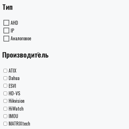
Тип
AHD
IP
Аналоговое
Производитель
ATIX
Dahua
ESVI
HD-VS
Hikvision
HiWatch
IMOU
MATRIXtech