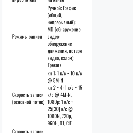
Ручной; График
(общий,
непрерывный);
MD (обнаружение
Режимы записи
видео:
обнаружение
движения, потеря
видео, взлом);
Тревога
кн 1: 1 к/с ~ 10 к/с
@ 5M-N
кн 2 ~ 4: 1 к/с ~ 15
Скорость записи
к/с @ 4M-N,
(основной поток)
1080p; 1 к/с ~
25(30) к/с @
1080N, 720p,
960H, D1, CIF
Скорость записи