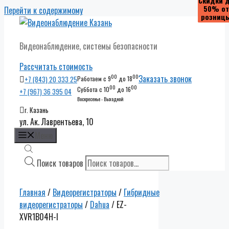
Скидки 
Скидки 
Скидки 
Скидки 
50% от
50% от
50% от
50% от
Перейти к содержимому
розниц
розниц
розниц
розниц
Видеонаблюдение, системы безопасности
Рассчитать стоимость
00
00
Заказать звонок
+7 (843) 20 333 25
Работаем с 9
до 18
00
00
Суббота с 10
до 16
+7 (967) 36 395 04
Воскресенье - Выходной
г. Казань
ул. Ак. Лаврентьева, 10
Меню
Поиск товаров
Главная
/
Видеорегистраторы
/
Гибридные
видеорегистраторы
/
Dahua
/ EZ-
XVR1B04H-I