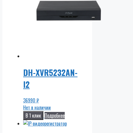
DH-XVR5232AN-
I2
36990
₽
Нет в наличии
В 1 клик
Подробнее