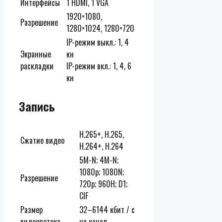
Интерфейсы
1 HDMI, 1 VGA
1920×1080,
Разрешение
1280×1024, 1280×720
IP-режим выкл.: 1, 4
Экранные
кн
раскладки
IP-режим вкл.: 1, 4, 6
кн
Запись
H.265+, H.265,
Сжатие видео
H.264+, H.264
5M-N; 4M-N;
1080p; 1080N;
Разрешение
720p; 960H; D1;
CIF
Размер
32–6144 кбит / с
видеопотока
на канал