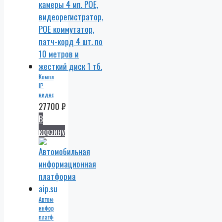
Комплект
IP
видеонаблюдения
4
27700
₽
уличные
В
IP
корзину
камеры
4 мп.
POE,
видеорегистратор,
POE
коммутатор,
патч-
корд
Автомобильная
4 шт.
информационная
по 10
платформа
метров