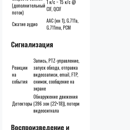
1 к/с ~ 15 к/с @
(дополнительный
CIF, QCIF
поток)
AAC (кн 1), G.711a,
Сжатие аудио
G.711mu, PCM
Сигнализация
Запись, PTZ-управление,
Реакции
запуск обхода, отправка
на
видеозаписи, email, FTP,
события
снимок, сообщение на
экране
Обнаружение движения
Детекторы
(396 зон (22×18)), потери
видеосигнала
Воспроизведение и