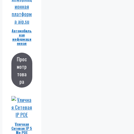
Автомобиль
ная
информаци
онная
платформа
Прос
мотр
това
ра
Уличная
Сетевая IP 5
Мп POE