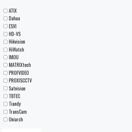
ATIX
Dahua
ESVI
HD-VS
Hikvision
HiWatch
IMOU
MATRIXtech
PROFVIDEO
PROXISCCTV
Satvision
TBTEC
Tiandy
TransCam
Uniarch