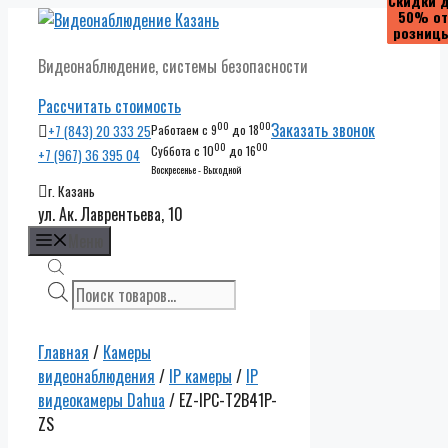
Скидки 
Скидки 
Скидки 
Скидки 
50% от
50% от
50% от
50% от
Перейти
розниц
розниц
розниц
розниц
к
Видеонаблюдение, системы безопасности
содержимому
Рассчитать стоимость
00
00
Заказать звонок
+7 (843) 20 333 25
Работаем с 9
до 18
00
00
Суббота с 10
до 16
+7 (967) 36 395 04
Воскресенье - Выходной
г. Казань
ул. Ак. Лаврентьева, 10
Меню
Поиск
товаров
Главная
/
Камеры
видеонаблюдения
/
IP камеры
/
IP
видеокамеры Dahua
/ EZ-IPC-T2B41P-
ZS