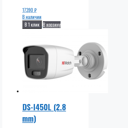
17390
₽
В наличии
В 1 клик
В корзину
DS-I450L (2.8
mm)