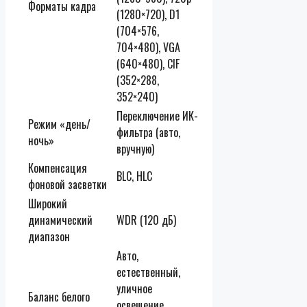
Форматы кадра
(1280×720), D1
(704×576,
704×480), VGA
(640×480), CIF
(352×288,
352×240)
Переключение ИК-
Режим «день/
фильтра (авто,
ночь»
вручную)
Компенсация
BLC, HLC
фоновой засветки
Широкий
динамический
WDR (120 дБ)
диапазон
Авто,
естественный,
уличное
Баланс белого
освещение,