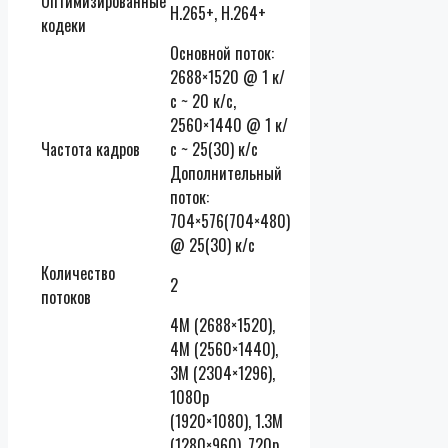
Оптимизированные
H.265+, H.264+
кодеки
Основной поток:
2688×1520 @ 1 к/
с ~ 20 к/с,
2560×1440 @ 1 к/
Частота кадров
с ~ 25(30) к/с
Дополнительный
поток:
704×576(704×480)
@ 25(30) к/с
Количество
2
потоков
4M (2688×1520),
4M (2560×1440),
3M (2304×1296),
1080p
(1920×1080), 1.3M
(1280×960), 720p