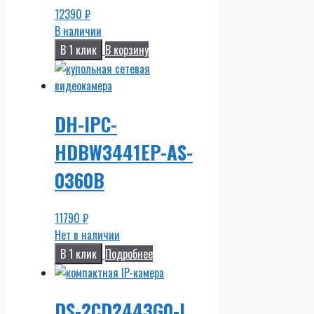
12390
₽
В наличии
В 1 клик
В корзину
DH-IPC-
HDBW3441EP-AS-
0360B
11790
₽
Нет в наличии
В 1 клик
Подробнее
DS-2CD2443G0-I