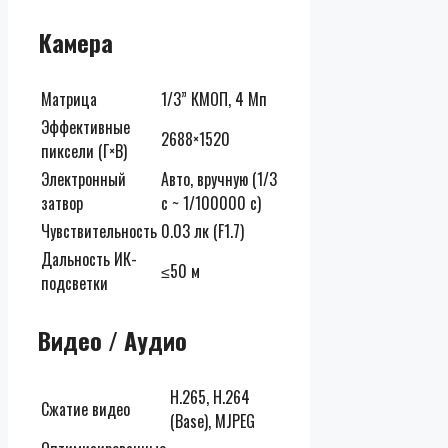
Камера
Матрица
1/3” КМОП, 4 Мп
Эффективные
2688×1520
пиксели (Г×В)
Электронный
Авто, вручную (1/3
затвор
с ~ 1/100000 с)
Чувствительность
0.03 лк (F1.7)
Дальность ИК-
≤50 м
подсветки
Видео / Аудио
H.265, H.264
Сжатие видео
(Base), MJPEG