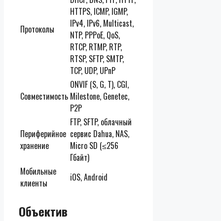
HTTPS, ICMP, IGMP,
IPv4, IPv6, Multicast,
Протоколы
NTP, PPPoE, QoS,
RTCP, RTMP, RTP,
RTSP, SFTP, SMTP,
TCP, UDP, UPnP
ONVIF (S, G, T), CGI,
Совместимость
Milestone, Genetec,
P2P
FTP, SFTP, облачный
Периферийное
сервис Dahua, NAS,
хранение
Micro SD (≤256
Гбайт)
Мобильные
iOS, Android
клиенты
Объектив