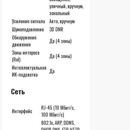
уличный, вручную,
зональный
Усиление сигнала
Авто, вручную
Шумоподавление
3D DNR
Обнаружение
Да (4 зоны)
движения
Зоны интереса
Да (4 зоны)
(RoI)
Интеллектуальная
Да
ИК-подсветка
Сеть
RJ-45 (10 Мбит/с,
Интерфейс
100 Мбит/с)
802.1x, ARP, DDNS,
DHCP, DNS, FTP, HTTP,