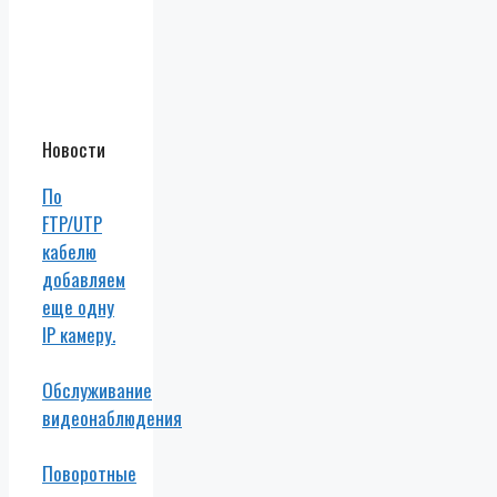
Новости
По
FTP/UTP
кабелю
добавляем
еще одну
IP камеру.
Обслуживание
видеонаблюдения
Поворотные