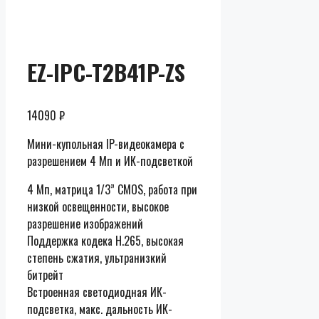
Скидки до
50% от
розницы
EZ-IPC-T2B41P-ZS
14090
₽
Мини-купольная IP-видеокамера с
разрешением 4 Мп и ИК-подсветкой
4 Мп, матрица 1/3” CMOS, работа при
низкой освещенности, высокое
разрешение изображений
Поддержка кодека H.265, высокая
степень сжатия, ультранизкий
битрейт
Встроенная светодиодная ИК-
подсветка, макс. дальность ИК-