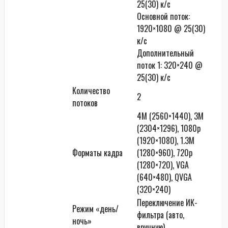
25(30) к/с
Основной поток:
1920×1080 @ 25(30)
к/с
Дополнительный
поток 1: 320×240 @
25(30) к/с
Количество
2
потоков
4M (2560×1440), 3M
(2304×1296), 1080p
(1920×1080), 1.3M
Форматы кадра
(1280×960), 720p
(1280×720), VGA
(640×480), QVGA
(320×240)
Переключение ИК-
Режим «день/
фильтра (авто,
ночь»
вручную)