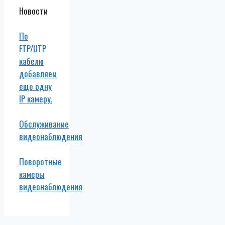
Новости
По
FTP/UTP
кабелю
добавляем
еще одну
IP камеру.
Обслуживание
видеонаблюдения
Поворотные
камеры
видеонаблюдения