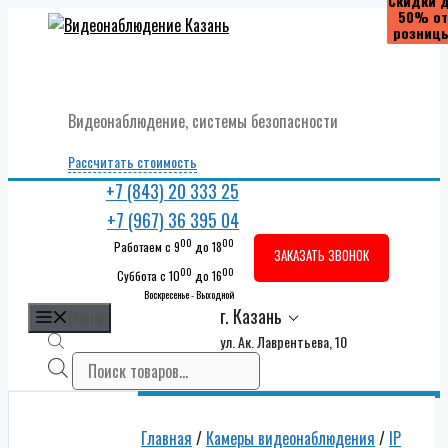
Скидки 
Скидки 
Скидки 
Скидки 
50% от
50% от
50% от
50% от
Перейти
розниц
розниц
розниц
розниц
к
содержимому
Видеонаблюдение, системы безопасности
Рассчитать стоимость
+7 (843) 20 333 25
+7 (967) 36 395 04
00
00
Работаем с 9
до 18
ЗАКАЗАТЬ ЗВОНОК
00
00
Суббота с 10
до 16
Воскресенье - Выходной
г. Казань
Меню
ул. Ак. Лаврентьева, 10
Поиск
товаров
Главная
/
Камеры видеонаблюдения
/
IP