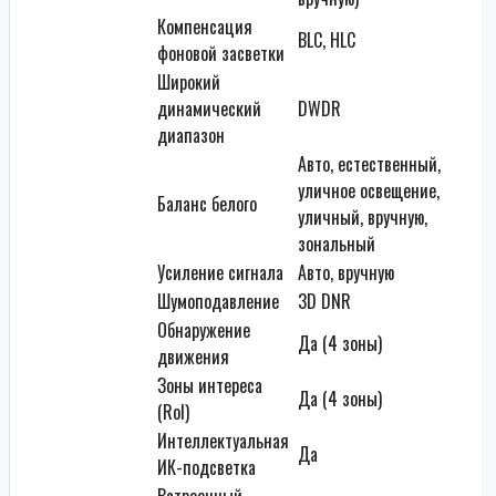
Компенсация
BLC, HLC
фоновой засветки
Широкий
динамический
DWDR
диапазон
Авто, естественный,
уличное освещение,
Баланс белого
уличный, вручную,
зональный
Усиление сигнала
Авто, вручную
Шумоподавление
3D DNR
Обнаружение
Да (4 зоны)
движения
Зоны интереса
Да (4 зоны)
(RoI)
Интеллектуальная
Да
ИК-подсветка
Встроенный