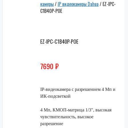
камеры
/
IP видеокамеры Dahua
/ EZ-IPC-
C1B40P-POE
Скидки до
50% от
розницы
EZ-IPC-C1B40P-POE
7690
₽
IP-видеокамера с разрешением 4 Мп и
ИК-подсветкой
4 Мп, КМОП-матрица 1/3″, высокая
чувствительность, высокое
разрешение