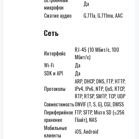
Да
микрофон
Сжатие аудио
G.711a, G.711mu, AAC
Сеть
RJ-45 (10 Мбит/с, 100
Интерфейс
Мбит/с)
Wi-Fi
Да
SDK и API
Да
ARP, DHCP, DNS, FTP, HTTP,
Протоколы
IPv4, IPv6, NTP, QoS, RTCP,
RTP, RTSP, SMTP, TCP, UDP
Совместимость
ONVIF (T, S, G), CGI, DMSS
Периферийное
FTP, SFTP, Micro SD (≤256
хранение
Гбайт), NAS
Мобильные
iOS, Android
клиенты