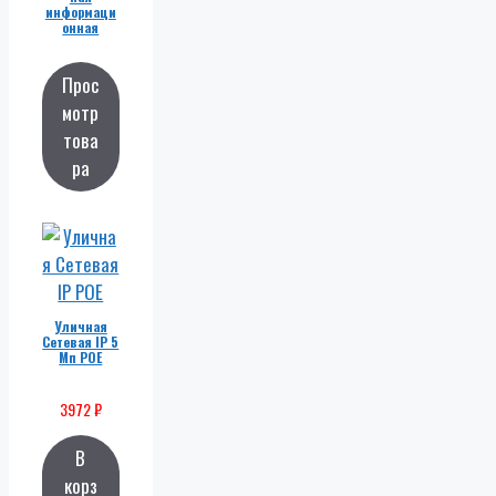
информаци
онная
платформа
Прос
мотр
това
ра
Уличная
Сетевая IP 5
Мп POE
3972
₽
В
корз