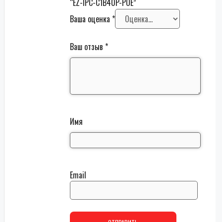
“EZ-IPC-C1B40P-POE”
Ваша оценка
*
Ваш отзыв
*
Имя
Email