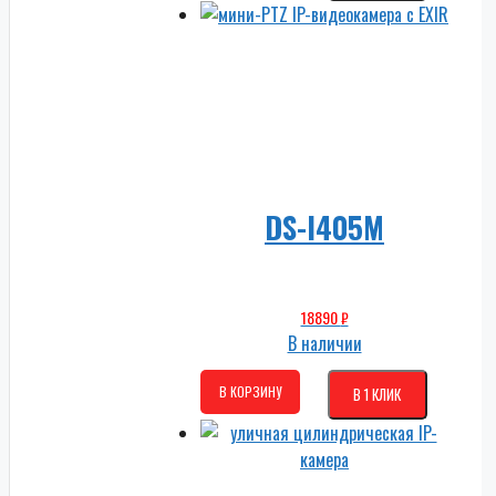
DS-I405M
18890
₽
В наличии
В КОРЗИНУ
В 1 КЛИК