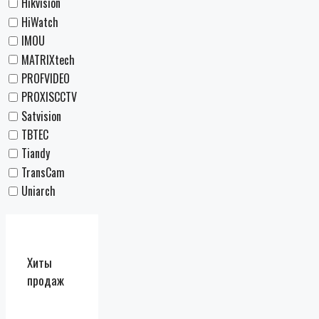
Hikvision
HiWatch
IMOU
MATRIXtech
PROFVIDEO
PROXISCCTV
Satvision
TBTEC
Tiandy
TransCam
Uniarch
Хиты
продаж