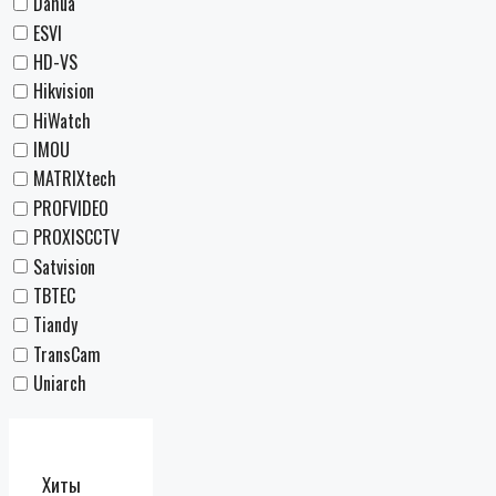
Dahua
ESVI
HD-VS
Hikvision
HiWatch
IMOU
MATRIXtech
PROFVIDEO
PROXISCCTV
Satvision
TBTEC
Tiandy
TransCam
Uniarch
Хиты