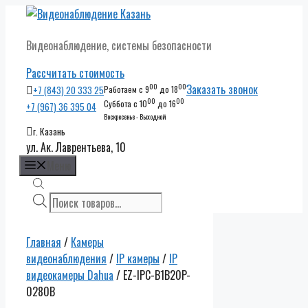
Перейти
к
Видеонаблюдение, системы безопасности
содержимому
Рассчитать стоимость
00
00
Заказать звонок
+7 (843) 20 333 25
Работаем с 9
до 18
00
00
Суббота с 10
до 16
+7 (967) 36 395 04
Воскресенье - Выходной
г. Казань
ул. Ак. Лаврентьева, 10
Меню
Поиск
товаров
Главная
/
Камеры
видеонаблюдения
/
IP камеры
/
IP
видеокамеры Dahua
/ EZ-IPC-B1B20P-
0280B