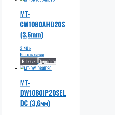
MT-
CW1080AHD20S
(3,6mm)
3140
₽
Нет в наличии
В 1 клик
Подробнее
MT-
DW1080IP20SEL
DC (3,6мм)