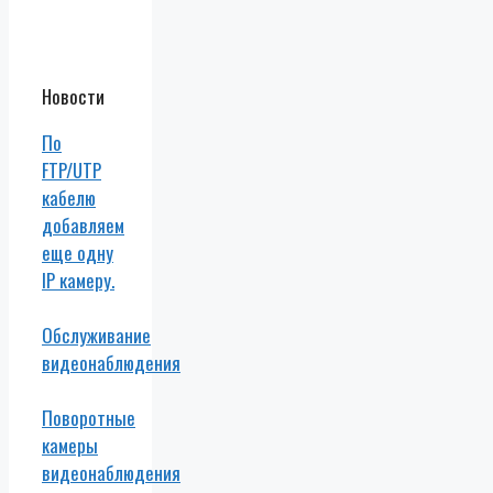
Новости
По
FTP/UTP
кабелю
добавляем
еще одну
IP камеру.
Обслуживание
видеонаблюдения
Поворотные
камеры
видеонаблюдения