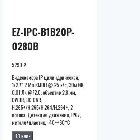
Скидки до
50% от
розницы
EZ-IPC-B1B20P-
0280B
5290
₽
Видеокамера IP цилиндрическая,
1/2.7″ 2 Мп КМОП @ 25 к/с, 30м ИК,
0.01 Лк @F2.0, объектив 2.8 мм,
DWDR, 3D DNR,
H.265+/H.265/H.264/H.264+, 2
потока, Детекция движения, IP67,
металл+пластик, -40~+60°C
В 1 клик