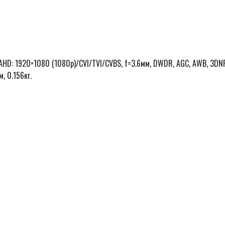
 AHD: 1920×1080 (1080p)/CVI/TVI/CVBS, f=3.6мм, DWDR, AGC, AWB, 3DN
, 0.156кг.