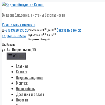
Перейти
к
Видеонаблюдение, системы безопасности
содержимому
Рассчитать стоимость
00
00
Заказать звонок
+7 (843) 20 333 25
Работаем с 9
до 18
00
00
Суббота с 10
до 16
+7 (967) 36 395 04
Воскресенье - Выходной
г. Казань
ул. Ак. Лаврентьева, 10
Меню
Главная
Каталог
Видеонаблюдение
Монтаж
Наши работы
Доставка и оплата
Новости