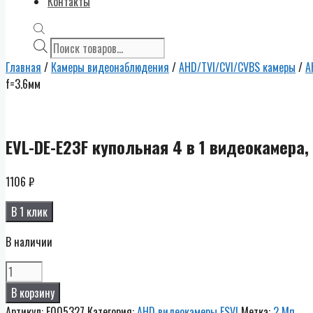
Контакты
Поиск
товаров
Главная
/
Камеры видеонаблюдения
/
AHD/TVI/CVI/CVBS камеры
/
A
f=3.6мм
EVL-DE-E23F купольная 4 в 1 видеокамера, 
1106
₽
В 1 клик
В наличии
Количество
EVL-
В корзину
DE-
Артикул:
E005327
Категория:
AHD видеокамеры ESVI
Метка:
2 Мп