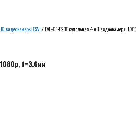
HD видеокамеры ESVI
/ EVL-DE-E23F купольная 4 в 1 видеокамера, 108
Ск
5
р
1080p, f=3.6мм