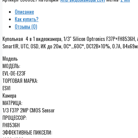
E23F
купольная
Описание
4
Как купить?
в
Отзывы (0)
1
Купольная 4 в 1 видеокамера, 1/3″ Silicon Optronics F37P+FH8536H,
видеокамера,
SmartIR, UTC, OSD, ИК до 20м, 0C°…60C°, DC12В±10%, 0.7А, 84х69мм
1080p,
f=3.6мм
Модель
МОДЕЛЬ:
EVL-DE-E23F
ТОРГОВАЯ МАРКА:
ESVI
Камера
МАТРИЦА:
1/3 F37P 2MP CMOS Sensor
ПРОЦЕССОР:
FH8536H
ЭФФЕКТИВНЫЕ ПИКСЕЛИ: