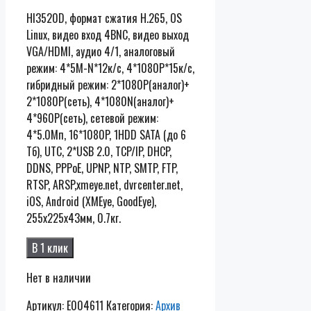
HI3520D, формат сжатия Н.265, OS
Linux, видео вход 4BNC, видео выход
VGA/HDMI, аудио 4/1, аналоговый
режим: 4*5M-N*12к/с, 4*1080P*15к/с,
гибридный режим: 2*1080P(аналог)+
2*1080P(сеть), 4*1080N(аналог)+
4*960P(сеть), сетевой режим:
4*5.0Мп, 16*1080P, 1HDD SATA (до 6
Тб), UTC, 2*USB 2.0, TCP/IP, DHCP,
DDNS, PPPoE, UPNP, NTP, SMTP, FTP,
RTSP, ARSP,xmeye.net, dvrcenter.net,
iOS, Android (XMEye, GoodEye),
255x225x43мм, 0.7кг.
В 1 клик
Нет в наличии
Артикул:
E004611
Категория:
Архив