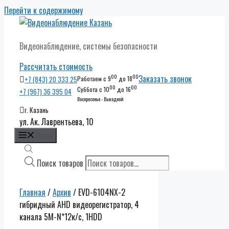
Перейти к содержимому
Видеонаблюдение, системы безопасности
Рассчитать стоимость
00
00
Заказать звонок
+7 (843) 20 333 25
Работаем с 9
до 18
00
00
Суббота с 10
до 16
+7 (967) 36 395 04
Воскресенье - Выходной
г. Казань
ул. Ак. Лаврентьева, 10
Меню
Поиск товаров
Главная
/
Архив
/ EVD-6104NX-2
гибридный AHD видеорегистратор, 4
канала 5M-N*12к/с, 1HDD