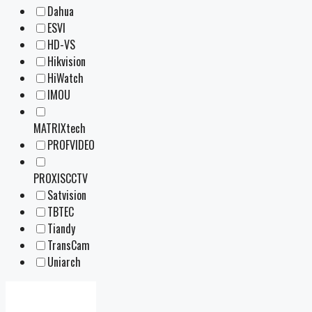
Dahua
ESVI
HD-VS
Hikvision
HiWatch
IMOU
MATRIXtech
PROFVIDEO
PROXISCCTV
Satvision
TBTEC
Tiandy
TransCam
Uniarch