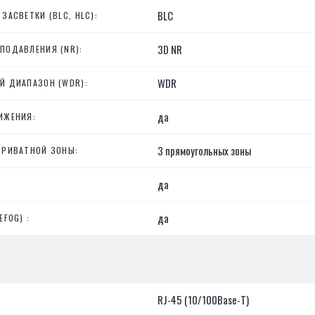
BLC
ЗАСВЕТКИ (BLC, HLC):
3D NR
ПОДАВЛЕНИЯ (NR):
WDR
Й ДИАПАЗОН (WDR):
да
ИЖЕНИЯ:
3 прямоугольных зоны
ПРИВАТНОЙ ЗОНЫ:
да
да
EFOG) :
RJ-45 (10/100Base-T)