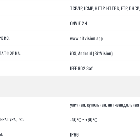
TCP/IP, ICMP, HTTP, HTTPS, FTP, DHCP
ONVIF 2.4
www.bitvision.app
РВИС:
iOS, Android (BitVision)
ЛАТФОРМА:
IEEE 802.3af
уличная, купольная, антивандальная
-40℃ ~ +60℃
ЕРАТУРА, ℃:
IP66
Ы: