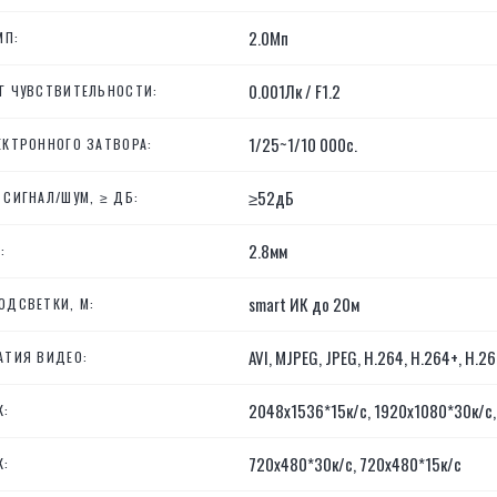
2.0Мп
МП:
0.001Лк / F1.2
Г ЧУВСТВИТЕЛЬНОСТИ:
1/25~1/10 000с.
ЕКТРОННОГО ЗАТВОРА:
≥52дБ
СИГНАЛ/ШУМ, ≥ ДБ:
2.8мм
:
smart ИК до 20м
ОДСВЕТКИ, М:
AVI, MJPEG, JPEG, H.264, H.264+, H.2
АТИЯ ВИДЕО:
2048х1536*15к/с, 1920х1080*30к/с
К:
720х480*30к/с, 720х480*15к/с
К: