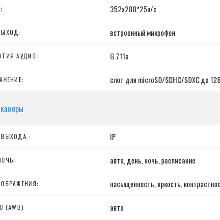
352х288*25к/с
:
встроенный микрофон
ВЫХОД:
G.711a
АТИЯ АУДИО:
слот для microSD/SDHC/SDXC до 12
АНЕНИЕ:
 камеры
IP
 ВЫХОДА :
авто, день, ночь, расписание
НОЧЬ:
насыщенность, яркость, контрастнос
ЗОБРАЖЕНИЯ:
авто
О (AWB):