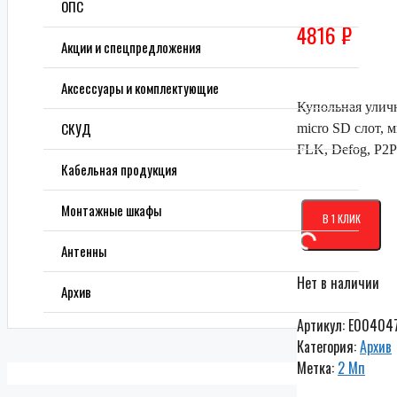
ОПС
4816
₽
Акции и спецпредложения
Аксессуары и комплектующие
Купольная улич
СКУД
micro SD слот,
FLK, Defog, P2P
Кабельная продукция
Монтажные шкафы
В 1 КЛИК
Антенны
Нет в наличии
Архив
Артикул:
E00404
Категория:
Архив
Метка:
2 Мп