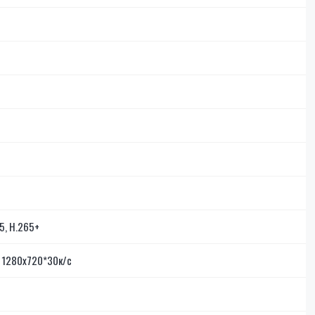
65, H.265+
, 1280х720*30к/с