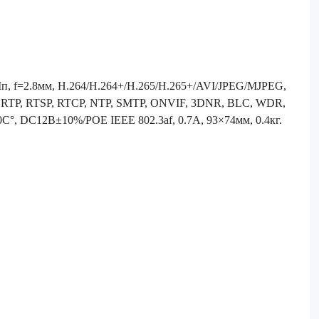
Мп, f=2.8мм, H.264/H.264+/H.265/H.265+/AVI/JPEG/MJPEG,
, RTP, RTSP, RTCP, NTP, SMTP, ONVIF, 3DNR, BLC, WDR,
…60C°, DC12В±10%/POE IEEE 802.3af, 0.7А, 93×74мм, 0.4кг.