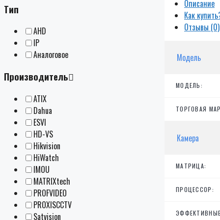
Описание
Тип
Как купить
Отзывы (0)
AHD
IP
Аналоговое
Модель
Производитель
МОДЕЛЬ:
ATIX
Dahua
ТОРГОВАЯ МАР
ESVI
HD-VS
Камера
Hikvision
HiWatch
МАТРИЦА:
IMOU
MATRIXtech
ПРОЦЕССОР:
PROFVIDEO
PROXISCCTV
ЭФФЕКТИВНЫЕ
Satvision