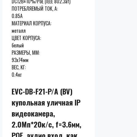
DC12В±10%/PoE (IEEE 802.3af)
ПОТРЕБЛЯЕМЫЙ ТОК, А:
0.85A
МАТЕРИАЛ КОРПУСА:
металл
ЦВЕТ КОРПУСА:
белый
РАЗМЕРЫ, ММ:
93х74мм
ВЕС, КГ:
0.4кг
EVC-DB-F21-P/A (BV)
купольная уличная IP
видеокамера,
2.0Мп*20к/с, f=3.6мм,
POE, аудио вход, как