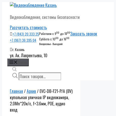
Перейти
к
Видеонаблюдение, системы безопасности
содержимому
Рассчитать стоимость
00
00
Заказать звонок
+7 (843) 20 333 25
Работаем с 9
до 18
00
00
Суббота с 10
до 16
+7 (967) 36 395 04
Воскресенье - Выходной
г. Казань
ул. Ак. Лаврентьева, 10
Меню
Поиск
товаров
Главная
/
Архив
/ EVC-DB-F21-P/A (BV)
купольная уличная IP видеокамера,
2.0Мп*20к/с, f=3.6мм, POE, аудио
вход