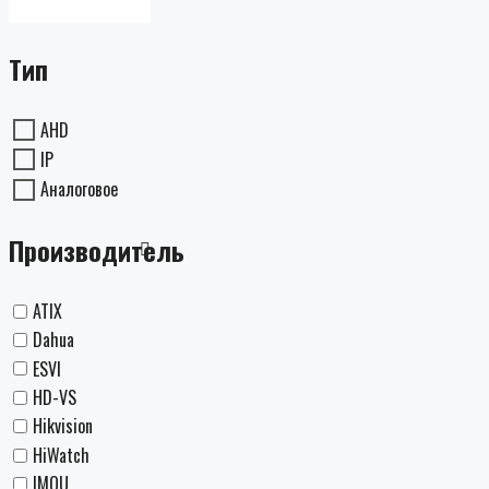
Тип
AHD
IP
Аналоговое
Производитель
ATIX
Dahua
ESVI
HD-VS
Hikvision
HiWatch
IMOU