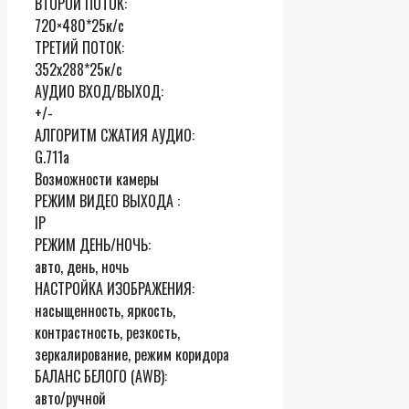
ВТОРОЙ ПОТОК:
720×480*25к/с
ТРЕТИЙ ПОТОК:
352х288*25к/с
АУДИО ВХОД/ВЫХОД:
+/-
АЛГОРИТМ СЖАТИЯ АУДИО:
G.711a
Возможности камеры
РЕЖИМ ВИДЕО ВЫХОДА :
IP
РЕЖИМ ДЕНЬ/НОЧЬ:
авто, день, ночь
НАСТРОЙКА ИЗОБРАЖЕНИЯ:
насыщенность, яркость,
контрастность, резкость,
зеркалирование, режим коридора
БАЛАНС БЕЛОГО (AWB):
авто/ручной