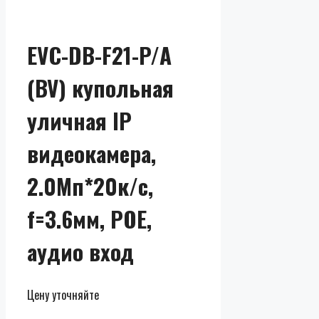
EVC-DB-F21-P/A
(BV) купольная
уличная IP
видеокамера,
2.0Мп*20к/с,
f=3.6мм, POE,
аудио вход
Цену уточняйте