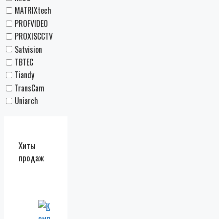
MATRIXtech
PROFVIDEO
PROXISCCTV
Satvision
TBTEC
Tiandy
TransCam
Uniarch
Хиты
продаж