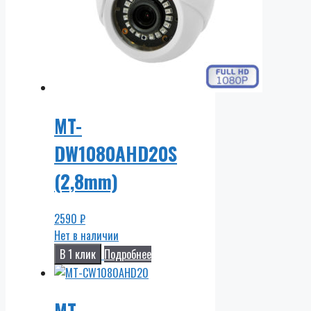
MT-
DW1080AHD20S
(2,8mm)
2590
₽
Нет в наличии
В 1 клик
Подробнее
MT-