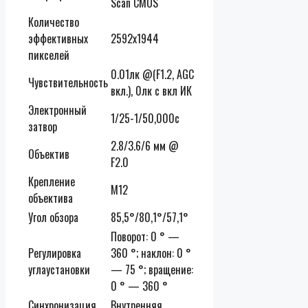
Scan CMOS
Количество
эффективных
2592х1944
пикселей
0.01лк @(F1.2, AGC
Чувствительность
вкл.), 0лк с вкл ИК
Электронный
1/25-1/50,000с
затвор
2.8/3.6/6 мм @
Объектив
F2.0
Крепление
М12
объектива
Угол обзора
85,5°/80,1°/57,1°
Поворот: 0 ° —
Регулировка
360 °; наклон: 0 °
углаустановки
— 75 °; вращение:
0 ° — 360 °
Синхронизация
Внутренняя