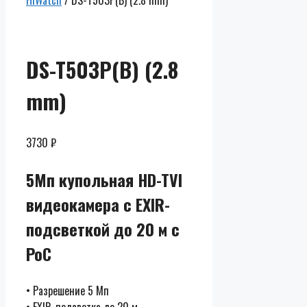
HiWatch
/ DS-T503P(B) (2.8 mm)
Скидки до
50% от
розницы
DS-T503P(B) (2.8
mm)
3730
₽
5Мп купольная HD-TVI
видеокамера с EXIR-
подсветкой до 20 м с
PoC
• Разрешение 5 Мп
• EXIR-подсветка до 20 м