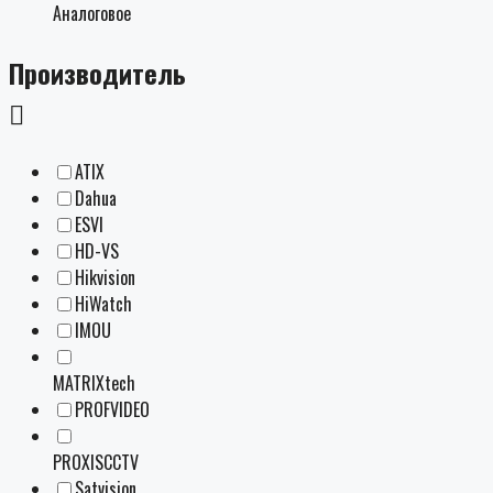
Аналоговое
Производитель
ATIX
Dahua
ESVI
HD-VS
Hikvision
HiWatch
IMOU
MATRIXtech
PROFVIDEO
PROXISCCTV
Satvision