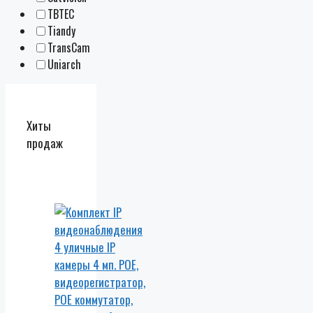
TBTEC
Tiandy
TransCam
Uniarch
Хиты
продаж