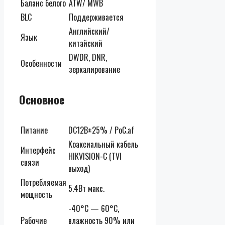
Баланс белого
ATW/ MWB
BLC
Поддерживается
Английский/
Язык
китайский
DWDR, DNR,
Особенности
зеркалирование
Основное
Питание
DC12В±25% / PoC.af
Коаксиальный кабель
Интерфейс
HIKVISION-C (TVI
связи
выход)
Потребляемая
5.4Вт макс.
мощность
-40°С — 60°С,
Рабочие
влажность 90% или