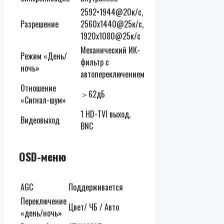
2592×1944@20к/с,
Разрешение
2560х1440@25к/c,
1920х1080@25к/c
Механический ИК-
Режим «День/
фильтр с
ночь»
автопереключением
Отношение
＞62дБ
«Сигнал-шум»
1 HD-TVI выход,
Видеовыход
BNC
OSD-меню
AGC
Поддерживается
Переключение
Цвет/ ЧБ / Авто
«день/ночь»