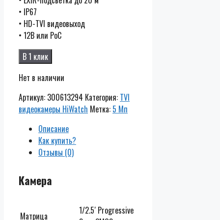
• IP67
• HD-TVI видеовыход
• 12В или PoC
В 1 клик
Нет в наличии
Артикул:
300613294
Категория:
TVI
видеокамеры HiWatch
Метка:
5 Мп
Описание
Как купить?
Отзывы (0)
Камера
1/2.5′ Progressive
Матрица