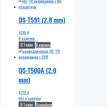
DS-T591 (2.8 mm)
4190
₽
В наличии
В 1 клик
В корзину
DS-T500A (2.8
mm)
4210
₽
Нет в наличии
В 1 клик
Подробнее