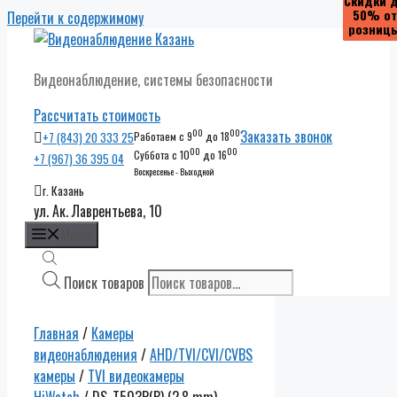
Скидки 
Скидки 
Скидки 
Скидки 
50% от
50% от
50% от
50% от
Перейти к содержимому
розниц
розниц
розниц
розниц
Видеонаблюдение, системы безопасности
Рассчитать стоимость
00
00
Заказать звонок
+7 (843) 20 333 25
Работаем с 9
до 18
00
00
Суббота с 10
до 16
+7 (967) 36 395 04
Воскресенье - Выходной
г. Казань
ул. Ак. Лаврентьева, 10
Меню
Поиск товаров
Главная
/
Камеры
видеонаблюдения
/
AHD/TVI/CVI/CVBS
камеры
/
TVI видеокамеры