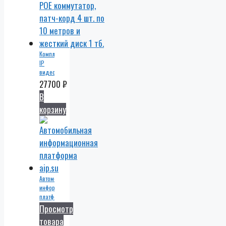
Комплект
IP
видеонаблюдения
4
27700
₽
уличные
В
IP
корзину
камеры
4 мп.
POE,
видеорегистратор,
POE
коммутатор,
патч-
корд
Автомобильная
4 шт.
информационная
по 10
платформа
метров
Просмотр
и
жесткий
товара