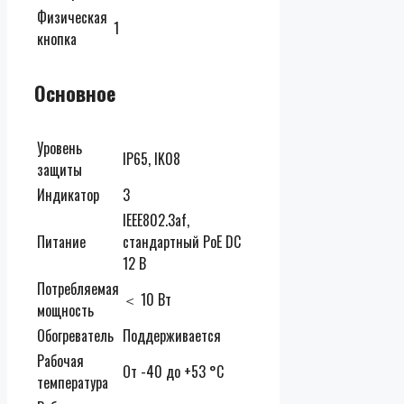
Физическая
1
кнопка
Основное
Уровень
IP65, IK08
защиты
Индикатор
3
IEEE802.3af,
Питание
стандартный PoE DС
12 В
Потребляемая
＜ 10 Вт
мощность
Обогреватель
Поддерживается
Рабочая
От -40 до +53 °C
температура