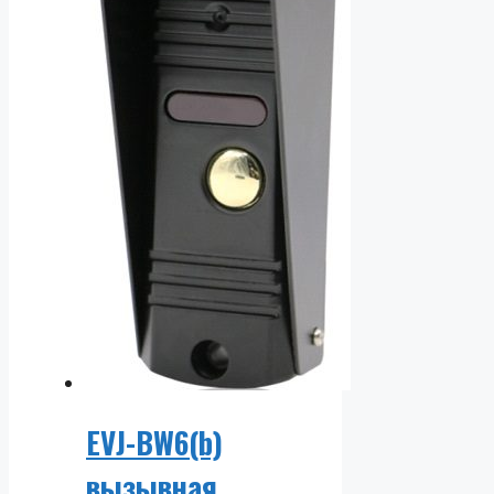
EVJ-BW6(b)
вызывная