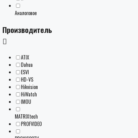
Аналоговое
Производитель
ATIX
Dahua
ESVI
HD-VS
Hikvision
HiWatch
IMOU
MATRIXtech
PROFVIDEO