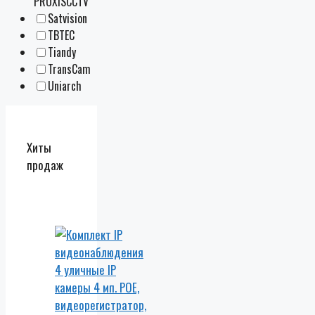
PROXISCCTV
Satvision
TBTEC
Tiandy
TransCam
Uniarch
Хиты
продаж