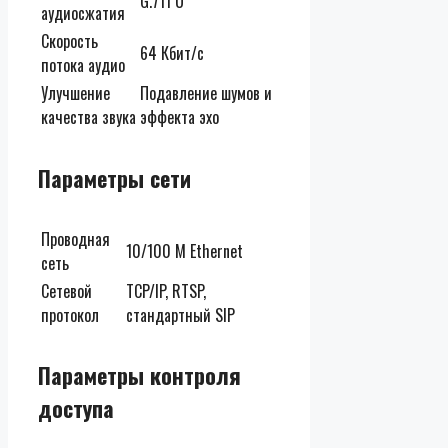
G.711 U
аудиосжатия
Скорость
64 Кбит/с
потока аудио
Улучшение
Подавление шумов и
качества звука
эффекта эхо
Параметры сети
Проводная
10/100 M Ethernet
сеть
Сетевой
TCP/IP, RTSP,
протокол
стандартный SIP
Параметры контроля
доступа