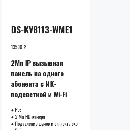
розницы
DS-KV8113-WME1
13590
₽
2Мп IP вызывная
панель на одного
абонента с ИК-
подсветкой и Wi-Fi
● PoE
● 2 Мп HD-камера
● Подавление шумов и эффекта эхо