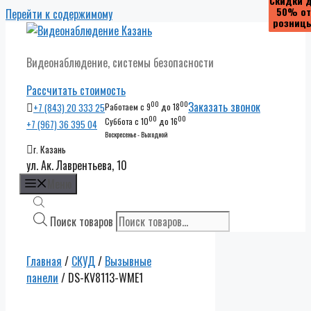
Скидки 
Скидки 
Скидки 
Скидки 
50% от
50% от
50% от
50% от
Перейти к содержимому
розниц
розниц
розниц
розниц
Видеонаблюдение, системы безопасности
Рассчитать стоимость
00
00
Заказать звонок
+7 (843) 20 333 25
Работаем с 9
до 18
00
00
Суббота с 10
до 16
+7 (967) 36 395 04
Воскресенье - Выходной
г. Казань
ул. Ак. Лаврентьева, 10
Меню
Поиск товаров
Главная
/
СКУД
/
Вызывные
панели
/ DS-KV8113-WME1
Скидки до
50% от