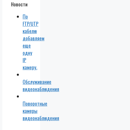
и
Новости
безопасности,
облачных
По
сервисов.
FTP/UTP
кабелю
добавляем
еще
одну
IP
камеру.
Обслуживание
видеонаблюдения
Поворотные
камеры
видеонаблюдения