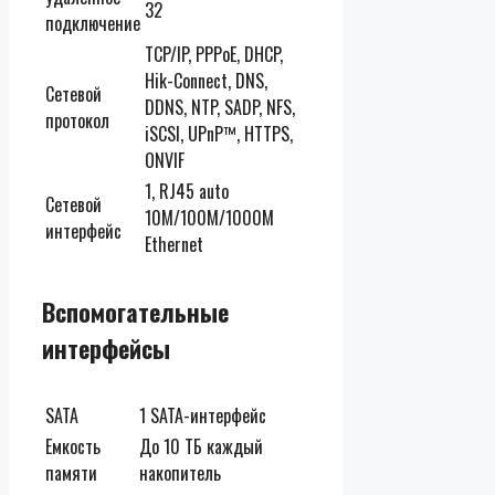
32
подключение
TCP/IP, PPPoE, DHCP,
Hik-Connect, DNS,
Сетевой
DDNS, NTP, SADP, NFS,
протокол
iSCSI, UPnP™, HTTPS,
ONVIF
1, RJ45 auto
Сетевой
10M/100M/1000M
интерфейс
Ethernet
Вспомогательные
интерфейсы
SATA
1 SATA-интерфейс
Емкость
До 10 ТБ каждый
памяти
накопитель