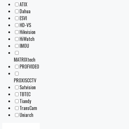
ATIX
Dahua
ESVI
HD-VS
Hikvision
HiWatch
IMOU
MATRIXtech
PROFVIDEO
PROXISCCTV
Satvision
TBTEC
Tiandy
TransCam
Uniarch