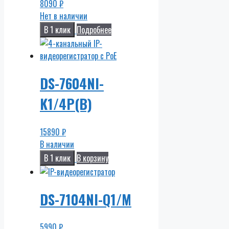
8090
₽
Нет в наличии
В 1 клик
Подробнее
DS-7604NI-
K1/4P(B)
15890
₽
В наличии
В 1 клик
В корзину
DS-7104NI-Q1/M
5990
₽