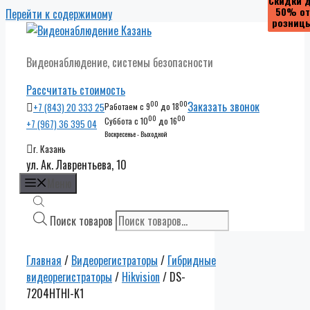
Скидки 
Скидки 
50% от
50% от
Перейти к содержимому
розниц
розниц
Видеонаблюдение, системы безопасности
Рассчитать стоимость
00
00
Заказать звонок
+7 (843) 20 333 25
Работаем с 9
до 18
00
00
Суббота с 10
до 16
+7 (967) 36 395 04
Воскресенье - Выходной
г. Казань
ул. Ак. Лаврентьева, 10
Меню
Поиск товаров
Главная
/
Видеорегистраторы
/
Гибридные
видеорегистраторы
/
Hikvision
/ DS-
7204HTHI-K1