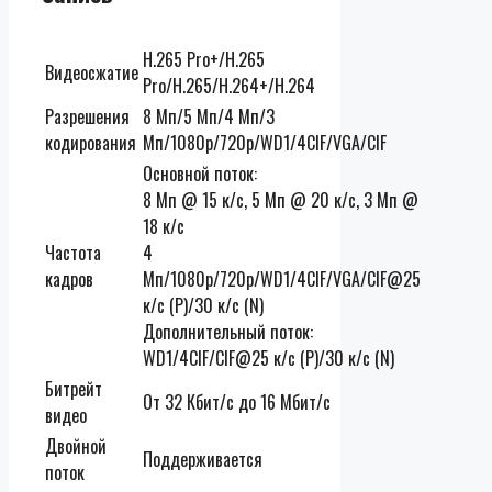
H.265 Pro+/H.265
Видеосжатие
Pro/H.265/H.264+/H.264
Разрешения
8 Мп/5 Мп/4 Мп/3
кодирования
Мп/1080p/720p/WD1/4CIF/VGA/CIF
Основной поток:
8 Мп @ 15 к/с, 5 Мп @ 20 к/с, 3 Мп @
18 к/с
Частота
4
кадров
Мп/1080p/720p/WD1/4CIF/VGA/CIF@25
к/с (P)/30 к/с (N)
Дополнительный поток:
WD1/4CIF/CIF@25 к/с (P)/30 к/с (N)
Битрейт
От 32 Кбит/с до 16 Мбит/с
видео
Двойной
Поддерживается
поток