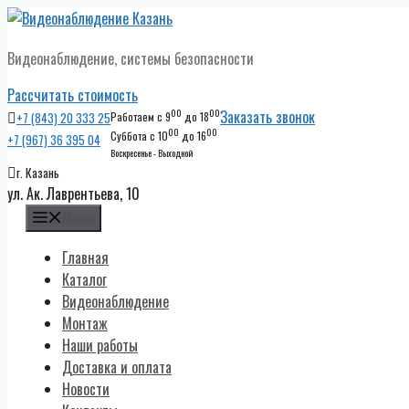
Перейти
к
Видеонаблюдение, системы безопасности
содержимому
Рассчитать стоимость
00
00
Заказать звонок
+7 (843) 20 333 25
Работаем с 9
до 18
00
00
Суббота с 10
до 16
+7 (967) 36 395 04
Воскресенье - Выходной
г. Казань
ул. Ак. Лаврентьева, 10
Меню
Главная
Каталог
Видеонаблюдение
Монтаж
Наши работы
Доставка и оплата
Новости