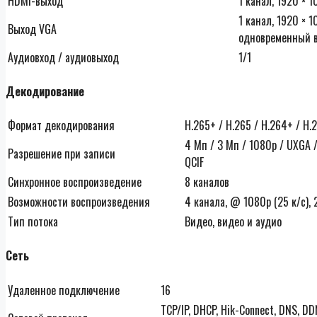
HDMI-выход
1 канал, 1920 × 
1 канал, 1920 × 
Выход VGA
одновременный в
Аудиовход / аудиовыход
1/1
Декодирование
Формат декодирования
H.265+ / H.265 / H.264+ / H.
4 Мп / 3 Мп / 1080p / UXGA / 
Разрешение при записи
QCIF
Синхронное воспроизведение
8 каналов
Возможности воспроизведения
4 канала, @ 1080p (25 к/с), 
Тип потока
Видео, видео и аудио
Сеть
Удаленное подключение
16
TCP/IP, DHCP, Hik-Connect, DNS, DD