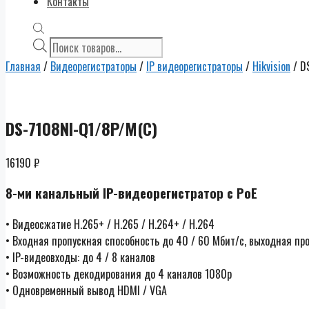
Контакты
Поиск
товаров
Главная
/
Видеорегистраторы
/
IP видеорегистраторы
/
Hikvision
/ D
DS-7108NI-Q1/8P/M(C)
16190
₽
8-ми канальный IP-видеорегистратор c PoE
• Видеосжатие H.265+ / H.265 / H.264+ / H.264
• Входная пропускная способность до 40 / 60 Мбит/с, выходная пр
• IP-видеовходы: до 4 / 8 каналов
• Возможность декодирования до 4 каналов 1080p
• Одновременный вывод HDMI / VGA