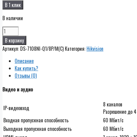
В 1 клик
В наличии
Количество
DS-
В корзину
7108NI-
Артикул:
DS-7108NI-Q1/8P/M(C)
Категория:
Hikvision
Q1/8P/M(C)
Описание
Как купить?
Отзывы (0)
Видео и аудио
8 каналов
IP-видеовход
Разрешение до 4
Входная пропускная способность
60 Мбит/с
Выходная пропускная способность
60 Мбит/с