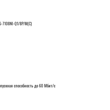
S-7108NI-Q1/8P/M(C)
Ск
5
р
опускная способность до 60 Мбит/с