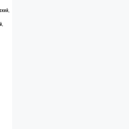
ский,
й,