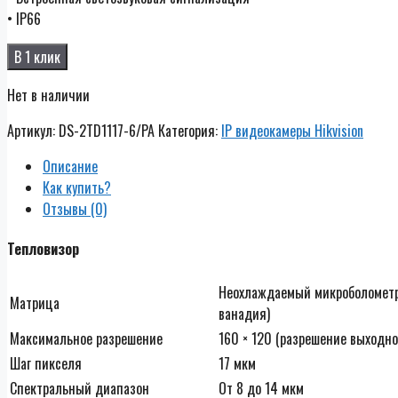
• IP66
В 1 клик
Нет в наличии
Артикул:
DS-2TD1117-6/PA
Категория:
IP видеокамеры Hikvision
Описание
Как купить?
Отзывы (0)
Тепловизор
Неохлаждаемый микроболометр
Матрица
ванадия)
Максимальное разрешение
160 × 120 (разрешение выходно
Шаг пикселя
17 мкм
Спектральный диапазон
От 8 до 14 мкм