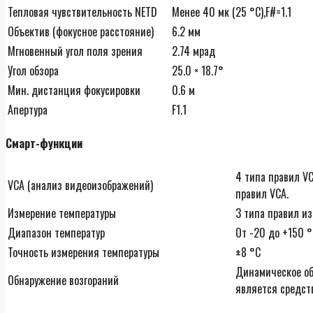
Тепловая чувствительность NETD
Менее 40 мк (25 °C),F#=1.1
Объектив (фокусное расстояние)
6.2 мм
Мгновенный угол поля зрения
2.74 мрад
Угол обзора
25.0 × 18.7°
Мин. дистанция фокусировки
0.6 м
Апертура
F1.1
Смарт-функции
4 типа правил VC
VCA (анализ видеоизображений)
правил VCA.
Измерение температуры
3 типа правил из
Диапазон температур
От -20 до +150 
Точность измерения температуры
±8 °C
Динамическое об
Обнаружение возгораний
является средст