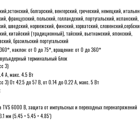
кий,эстонский, болгарский, венгерский, греческий, немецкий, итальян
ий, французский, польский, голландский, португальский, испанский,
ий, шведский, норвежский, финский, хорватский, словенский,сербски
кий, китайский (традиционный), тайский, вьетнамский, японский,
вский, бразильский португальский
 360°, наклон: от 0 до 75°, вращение: от 0 до 360°
двухъядерный терминальный блок
сс 3)
4 А, макс. 4.5 Вт
сс 3) От 42.5 до 57 В, от 0.14 до 0.22 А, макс. 5 Вт
C
та TVS 6000 В, защита от импульсных и переходных перенапряжений
3.1 мм (5.45 × 5.45 × 4.85′)