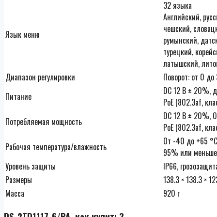
32 языка
Английский, русс
чешский, словацк
Язык меню
румынский, датск
турецкий, корейс
латышский, лито
Диапазон регулировки
Поворот: от 0 до
DC 12 В ± 20%, 
Питание
PoE (802.3af, кла
DC 12 В ± 20%, 0.
Потребляемая мощность
PoE (802.3af, кла
От -40 до +65 °
Рабочая температура/влажность
95% или меньше
Уровень защиты
IP66, грозозащи
Размеры
138.3 × 138.3 × 12
Масса
920 г
DS-2TD1117-6/PA, как купить?