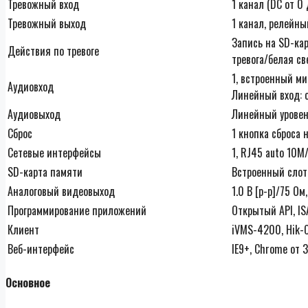
Тревожный вход
1 канал (DC от 0 
Тревожный выход
1 канал, релейны
Запись на SD-ка
Действия по тревоге
тревога/белая с
1, встроенный м
Аудиовход
Линейный вход: о
Аудиовыход
Линейный уровен
Сброс
1 кнопка сброса 
Сетевые интерфейсы
1, RJ45 auto 10M
SD-карта памяти
Встроенный слот 
Аналоговый видеовыход
1.0 В [p-p]/75 Ом
Программирование приложений
Открытый API, IS
Клиент
iVMS-4200, Hik-
Веб-интерфейс
IE9+, Chrome от 3
Основное