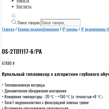
Новости
Контакты
Поиск товаров
Главная
/
Камеры видеонаблюдения
/
IP камеры
/
IP видеокамеры Hi
DS-2TD1117-6/PA
67890
₽
Купольный тепловизор с алгоритмом глубокого обу
• Тепловизионная матрицы
• Динамическое обнаружение возгорания
• Измерение температуры: -20 ℃ ~ +150 ℃ (с точностью ±8 ℃）
• Smart-видеоаналитика с фильтрацией ложных тревог
• Встроенная светозвуковая сигнализация