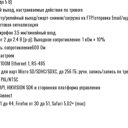
до 5 В)
й выход, настраиваемые действия по тревоге
рту/релейный выход/смарт-снимок/загрузка на FTP/отправка Email/ау
ветовая сигнализация
икрофон 3.5 мм/линейный вход.
т 2 до 2.4 В [p-p]; Выходное сопротивление: 1 кОм ± 10%
ь; сопротивление600 Ом
настроек
/100M Ethernet 1, RS-485
для карт Micro SD/SDHC/SDXC, до 256 ГБ; ручн. запись/запись по тре
, PAL/NTSC
API, HIKVISION SDK и сторонняя платформа управления
Connect
1 до 44, Firefox от 30 до 51, Safari 5.02+ (mac)