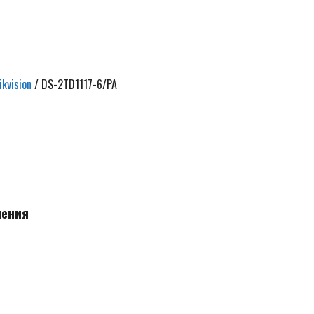
kvision
/ DS-2TD1117-6/PA
Ск
5
р
чения