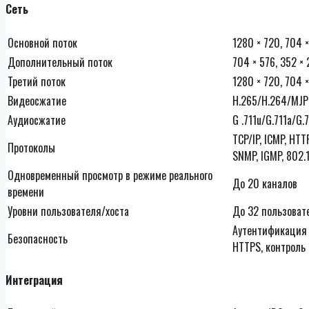
Сеть
Основной поток
1280 × 720, 704 ×
Дополнительный поток
704 × 576, 352 ×
Третий поток
1280 × 720, 704 ×
Видеосжатие
H.265/H.264/MJP
Аудиосжатие
G .711u/G.711a/G
TCP/IP, ICMP, HTT
Протоколы
SNMP, IGMP, 802.1
Одновременный просмотр в режиме реального
До 20 каналов
времени
Уровни пользователя/хоста
До 32 пользовате
Аутентификация 
Безопасность
HTTPS, контроль 
Интеграция