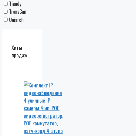
Tiandy
TransCam
Uniarch
Хиты
продаж