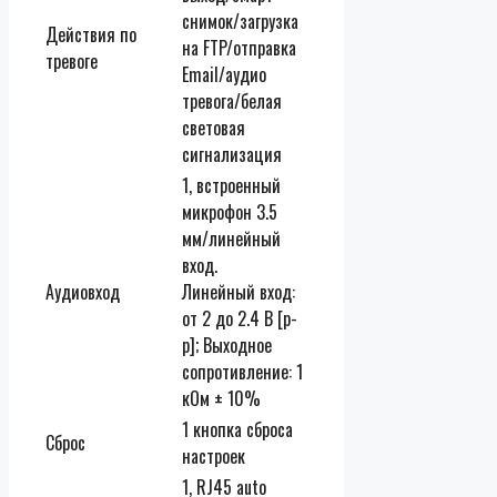
снимок/загрузка
Действия по
на FTP/отправка
тревоге
Email/аудио
тревога/белая
световая
сигнализация
1, встроенный
микрофон 3.5
мм/линейный
вход.
Аудиовход
Линейный вход:
от 2 до 2.4 В [p-
p]; Выходное
сопротивление: 1
кОм ± 10%
1 кнопка сброса
Сброс
настроек
1, RJ45 auto