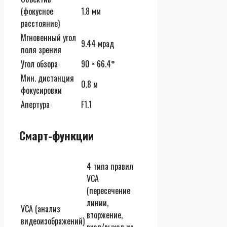
(фокусное
1.8 мм
расстояние)
Мгновенный угол
9.44 мрад
поля зрения
Угол обзора
90 × 66.4°
Мин. дистанция
0.8 м
фокусировки
Апертура
F1.1
Смарт-функции
4 типа правил
VCA
(пересечение
линии,
VCA (анализ
вторжение,
видеоизображений)
вход/выход из