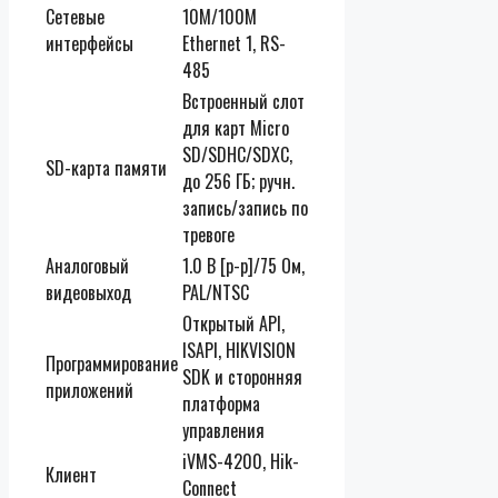
Сетевые
10M/100M
интерфейсы
Ethernet 1, RS-
485
Встроенный слот
для карт Micro
SD/SDHC/SDXC,
SD-карта памяти
до 256 ГБ; ручн.
запись/запись по
тревоге
Аналоговый
1.0 В [p-p]/75 Ом,
видеовыход
PAL/NTSC
Открытый API,
ISAPI, HIKVISION
Программирование
SDK и сторонняя
приложений
платформа
управления
iVMS-4200, Hik-
Клиент
Connect