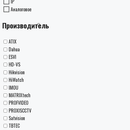
IP
Аналоговое
Производитель
ATIX
Dahua
ESVI
HD-VS
Hikvision
HiWatch
IMOU
MATRIXtech
PROFVIDEO
PROXISCCTV
Satvision
TBTEC