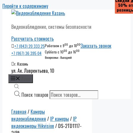
Скидки 
Скидки 
Скидки 
Скидки 
50% от
50% от
50% от
50% от
Перейти к содержимому
розниц
розниц
розниц
розниц
Видеонаблюдение, системы безопасности
Рассчитать стоимость
00
00
Заказать звонок
+7 (843) 20 333 25
Работаем с 9
до 18
00
00
Суббота с 10
до 16
+7 (967) 36 395 04
Воскресенье - Выходной
г. Казань
ул. Ак. Лаврентьева, 10
Меню
Поиск товаров
Главная
/
Камеры
видеонаблюдения
/
IP камеры
/
IP
видеокамеры Hikvision
/ DS-2TD1117-