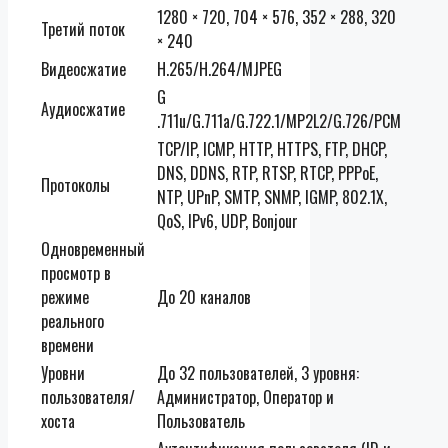
1280 × 720, 704 × 576, 352 × 288, 320
Третий поток
× 240
Видеосжатие
H.265/H.264/MJPEG
G
Аудиосжатие
.711u/G.711a/G.722.1/MP2L2/G.726/PCM
TCP/IP, ICMP, HTTP, HTTPS, FTP, DHCP,
DNS, DDNS, RTP, RTSP, RTCP, PPPoE,
Протоколы
NTP, UPnP, SMTP, SNMP, IGMP, 802.1X,
QoS, IPv6, UDP, Bonjour
Одновременный
просмотр в
режиме
До 20 каналов
реального
времени
Уровни
До 32 пользователей, 3 уровня:
пользователя/
Администратор, Оператор и
хоста
Пользователь