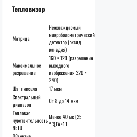
Тепловизор
Неохлаждаемый
микроболометрический
Матрица
детектор (оксид
ванадия)
160 × 120 (разрешение
Максимальное
выходного
разрешение
изображения 320 ×
240)
Шаг пикселя
17 мкм
Спектральный
От 8 до 14 мкм
диапазон
Тепловая
Менее 40 мк (25
чувствительность
°C),F#=1.1
NETD
Объектив