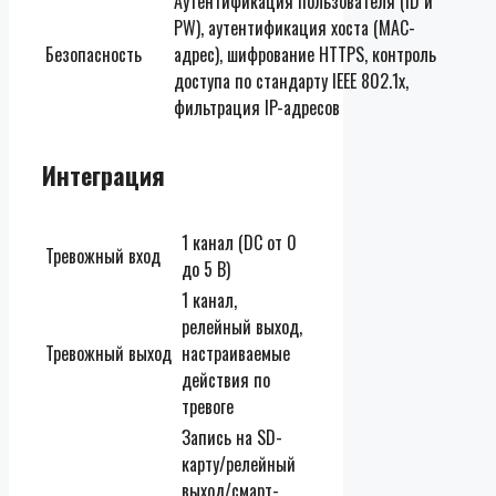
Аутентификация пользователя (ID и
PW), аутентификация хоста (MAC-
Безопасность
адрес), шифрование HTTPS, контроль
доступа по стандарту IEEE 802.1x,
фильтрация IP-адресов
Интеграция
1 канал (DC от 0
Тревожный вход
до 5 В)
1 канал,
релейный выход,
Тревожный выход
настраиваемые
действия по
тревоге
Запись на SD-
карту/релейный
выход/смарт-