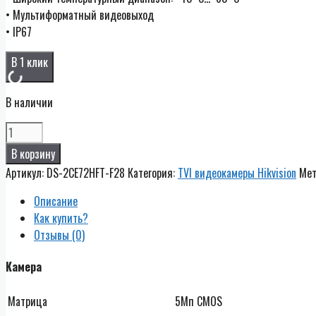
• Мультиформатный видеовыход
• IP67
В 1 клик
В наличии
Количество
DS-
В корзину
2CE72HFT-
Артикул:
DS-2CE72HFT-F28
Категория:
TVI видеокамеры Hikvision
Мет
F28
Описание
Как купить?
Отзывы (0)
Камера
Матрица
5Мп CMOS