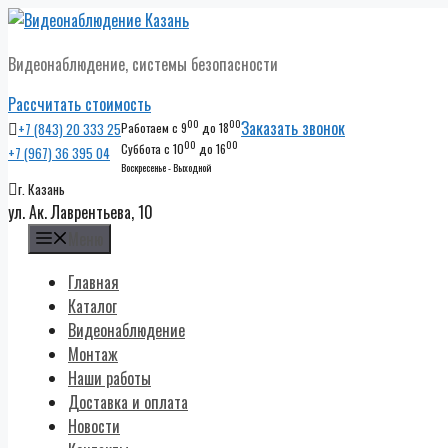
Перейти
к
Видеонаблюдение, системы безопасности
содержимому
Рассчитать стоимость
00
00
Заказать звонок
+7 (843) 20 333 25
Работаем с 9
до 18
00
00
Суббота с 10
до 16
+7 (967) 36 395 04
Воскресенье - Выходной
г. Казань
ул. Ак. Лаврентьева, 10
Меню
Главная
Каталог
Видеонаблюдение
Монтаж
Наши работы
Доставка и оплата
Новости