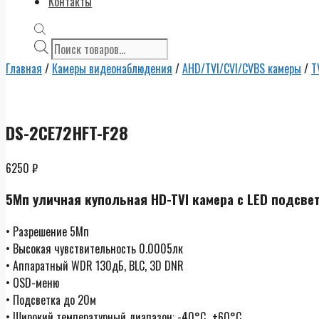
Контакты
Поиск
товаров
Главная
/
Камеры видеонаблюдения
/
AHD/TVI/CVI/CVBS камеры
/
T
DS-2CE72HFT-F28
6250
₽
5Мп уличная купольная HD-TVI камера с LED подсвет
• Разрешение 5Мп
• Высокая чувствительность 0.0005лк
• Аппаратный WDR 130дБ, BLC, 3D DNR
• OSD-меню
• Подсветка до 20м
• Широкий температурный диапазон: -40°C…+60°C