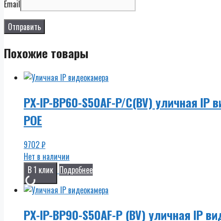
Email
Похожие товары
PX-IP-BP60-S50AF-P/C(BV) уличная IP в
POE
9702
₽
Нет в наличии
В 1 клик
Подробнее
PX-IP-BP90-S50AF-P (BV) уличная IP ви