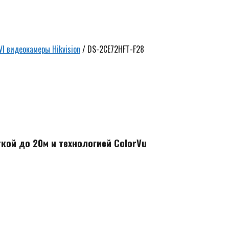
VI видеокамеры Hikvision
/ DS-2CE72HFT-F28
Ск
5
р
кой до 20м и технологией ColorVu