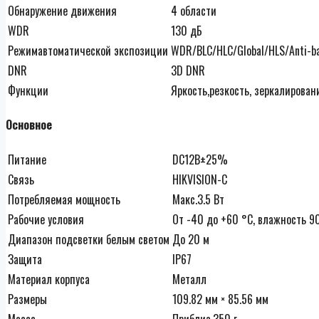
Обнаружение движения
4 области
WDR
130 дБ
Режимавтоматической экспозиции
WDR/BLC/HLC/Global/HLS/Anti-b
DNR
3D DNR
Функции
Яркость,резкость, зеркалирован
Основное
Питание
DC12В±25%
Связь
HIKVISION-C
Потребляемая мощность
Макс.3.5 Вт
Рабочие условия
От -40 до +60 °C, влажность 9
Диапазон подсветки белым светом
До 20 м
Защита
IP67
Материал корпуса
Металл
Размеры
109.82 мм × 85.56 мм
Масса
Приблиз.350 г