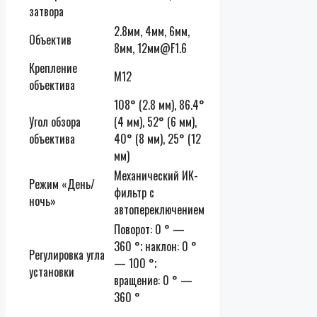
затвора
2.8мм, 4мм, 6мм,
Объектив
8мм, 12мм@F1.6
Крепление
M12
объектива
108° (2.8 мм), 86.4°
Угол обзора
(4 мм), 52° (6 мм),
объектива
40° (8 мм), 25° (12
мм)
Механический ИК-
Режим «День/
фильтр с
ночь»
автопереключением
Поворот: 0 ° —
360 °; наклон: 0 °
Регулировка угла
— 100 °;
установки
вращение: 0 ° —
360 °