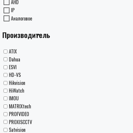
AHD
IP
Аналоговое
Производитель
ATIX
Dahua
ESVI
HD-VS
Hikvision
HiWatch
IMOU
MATRIXtech
PROFVIDEO
PROXISCCTV
Satvision