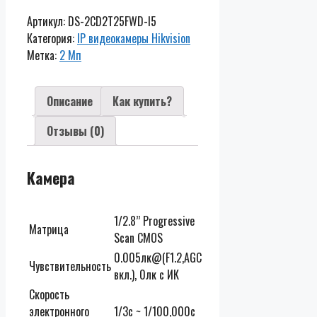
2CD2T25FWD-
Артикул:
DS-2CD2T25FWD-I5
I5
Категория:
IP видеокамеры Hikvision
Метка:
2 Мп
Описание
Как купить?
Отзывы (0)
Камера
1/2.8’’ Progressive
Матрица
Scan CMOS
0.005лк@(F1.2,AGC
Чувствительность
вкл.), 0лк с ИК
Скорость
электронного
1/3с ~ 1/100,000с