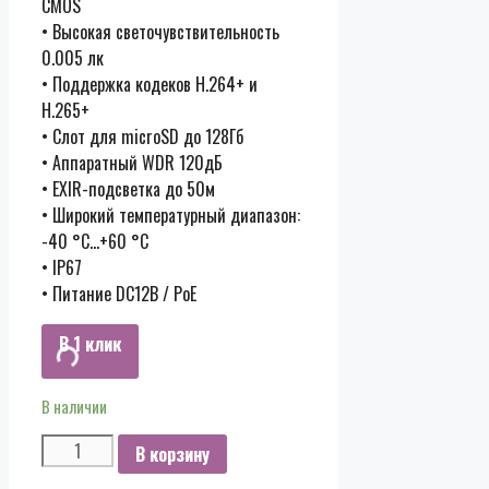
CMOS
• Высокая светочувствительность
0.005 лк
• Поддержка кодеков H.264+ и
H.265+
• Слот для microSD до 128Гб
• Аппаратный WDR 120дБ
• EXIR-подсветка до 50м
• Широкий температурный диапазон:
-40 °C…+60 °C
• IP67
• Питание DC12В / PoE
В 1 клик
В наличии
Количество
В корзину
DS-