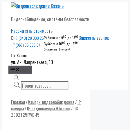
Перейти
к
Видеонаблюдение, системы безопасности
содержимому
Рассчитать стоимость
00
00
Заказать звонок
+7 (843) 20 333 25
Работаем с 9
до 18
00
00
Суббота с 10
до 16
+7 (967) 36 395 04
Воскресенье - Выходной
г. Казань
ул. Ак. Лаврентьева, 10
Меню
Поиск
товаров
Главная
/
Камеры видеонаблюдения
/
IP
камеры
/
IP видеокамеры Hikvision
/ DS-
2CD2T25FWD-I5
Скидки до
50% от