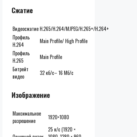
Сжатие
Видеосжатие
H.265/H.264/MJPEG/H.265+/H.264+
Профиль
Main Profile/ High Profile
H.264
Профиль
Main Profile
H.265
Битрейт
32 кб/с– 16 Мб/с
видео
Изображение
Максимальное
1920×1080
разрешение
25 к/с (1920 ×
Основной поток
1080, 1280 × 960,