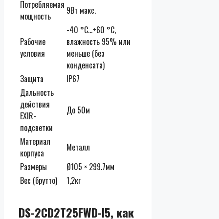
Потребляемая
9Вт макс.
мощность
-40 °C…+60 °C,
Рабочие
влажность 95% или
условия
меньше (без
конденсата)
Защита
IP67
Дальность
действия
До 50м
EXIR-
подсветки
Материал
Металл
корпуса
Размеры
Ø105 × 299.7мм
Вес (брутто)
1,2кг
DS-2CD2T25FWD-I5, как