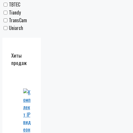
TBTEC
Tiandy
TransCam
Uniarch
Хиты
продаж