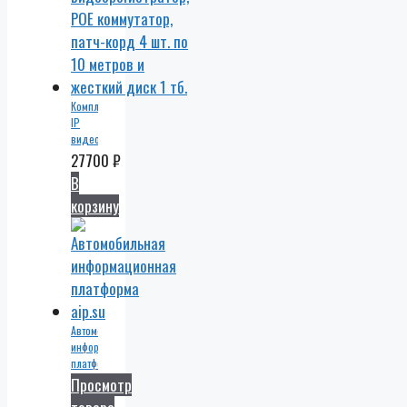
Комплект
IP
видеонаблюдения
4
27700
₽
уличные
В
IP
корзину
камеры
4 мп.
POE,
видеорегистратор,
POE
коммутатор,
патч-
корд
Автомобильная
4 шт.
информационная
по 10
платформа
метров
Просмотр
и
жесткий