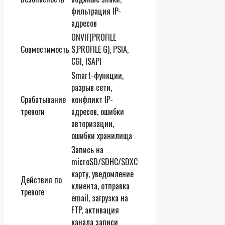
фильтрация IP-
адресов
ONVIF(PROFILE
Совместимость
S,PROFILE G), PSIA,
CGI, ISAPI
Smart-функции,
разрыв сети,
Срабатывание
конфликт IP-
тревоги
адресов, ошибки
авторизации,
ошибки хранилища
Запись на
microSD/SDHC/SDXC
карту, уведомление
Действия по
клиента, отправка
тревоге
email, загрузка на
FTP, активация
канала записи