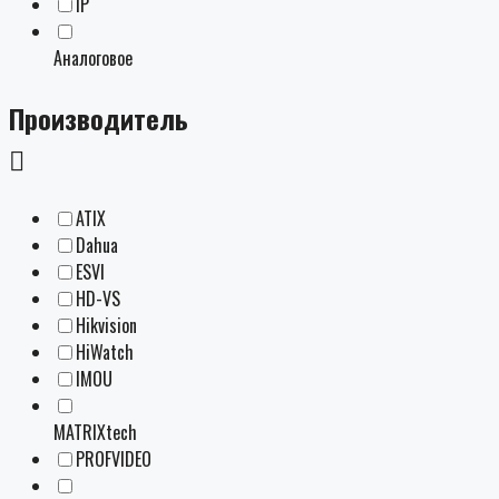
IP
Аналоговое
Производитель
ATIX
Dahua
ESVI
HD-VS
Hikvision
HiWatch
IMOU
MATRIXtech
PROFVIDEO