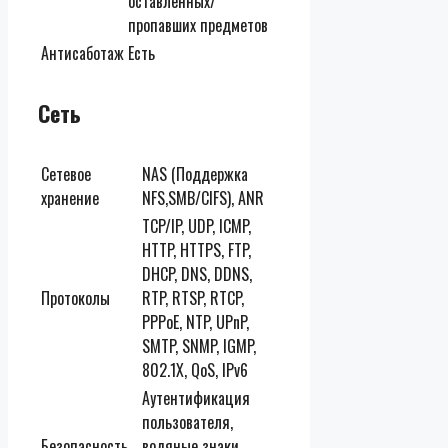
оставленных/
пропавших предметов
Антисаботаж
Есть
Сеть
Сетевое
NAS (Поддержка
хранение
NFS,SMB/CIFS), ANR
TCP/IP, UDP, ICMP,
HTTP, HTTPS, FTP,
DHCP, DNS, DDNS,
Протоколы
RTP, RTSP, RTCP,
PPPoE, NTP, UPnP,
SMTP, SNMP, IGMP,
802.1X, QoS, IPv6
Аутентификация
пользователя,
Безопасность
водяные знаки,