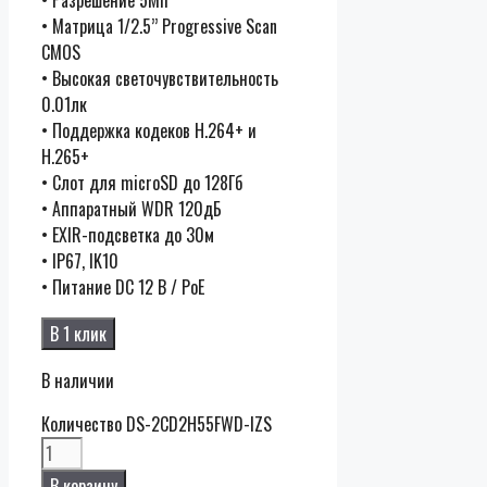
• Матрица 1/2.5’’ Progressive Scan
CMOS
• Высокая светочувствительность
0.01лк
• Поддержка кодеков H.264+ и
H.265+
• Слот для microSD до 128Гб
• Аппаратный WDR 120дБ
• EXIR-подсветка до 30м
• IP67, IK10
• Питание DC 12 В / PoE
В 1 клик
В наличии
Количество DS-2CD2H55FWD-IZS
В корзину