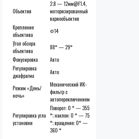
2.8 — 12мм@F1.4,
Объектив
моторизированный
вариообъектив
Крепление
Φ14
объектива
Угол обзора
88° — 29°
объектива
Фокусировка
Авто
Регулировка
Авто
диафрагма
Механический ИК-
Режим «День/
фильтр с
ночь»
автопереключением
Поворот: 0 ° — 355
Регулировка угла
°; наклон: 0 ° — 75
установки
°; вращение: 0° —
360 °