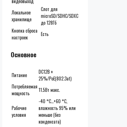
видеовыход
Слот для
Локальное
microSD/SDHC/SDXC
хранилище
до 128Гб
Кнопка сброса
Есть
настроек
Основное
DC12В ±
Питание
25%/PoE(802.3at)
Потребляемая
11.5Вт макс.
мощность
-40 °C…+60 °C,
Рабочие
влажность 95% или
условия
меньше (без
конденсата)