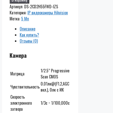
Артикул:
DS-2CD2H55FWD-IZS
Категория:
IP видеокамеры Hikvision
Метка:
5 Мп
Описание
Как купить?
Отзывы (0)
Камера
1/2.5’’ Progressive
Матрица
Scan CMOS
0.01лк@(F1.2,AGC
Чувствительность
вкл.), 0лк с ИК
Скорость
электронного
1/3с ~ 1/100,000с
затвора