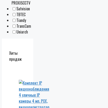
PROXISCCTV
Satvision
TBTEC
Tiandy
TransCam
Uniarch
Хиты
продаж