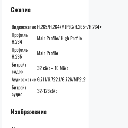
Сжатие
Видеосжатие
H.265/H.264/MJPEG/H.265+/H.264+
Профиль
Main Profile/ High Profile
H.264
Профиль
Main Profile
H.265
Битрейт
32 кб/с– 16 Мб/с
видео
Аудиосжатие
G.711/G.722.1/G.726/MP2L2
Битрейт
32-128кб/с
аудио
Изображение