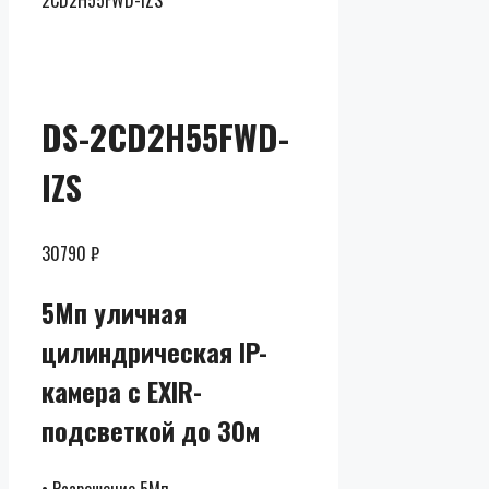
2CD2H55FWD-IZS
Скидки до
50% от
розницы
DS-2CD2H55FWD-
IZS
30790
₽
5Мп уличная
цилиндрическая IP-
камера с EXIR-
подсветкой до 30м
• Разрешение 5Мп