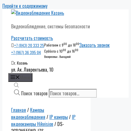
Перейти к содержимому
Видеонаблюдение, системы безопасности
Рассчитать стоимость
00
00
Заказать звонок
+7 (843) 20 333 25
Работаем с 9
до 18
00
00
Суббота с 10
до 16
+7 (967) 36 395 04
Воскресенье - Выходной
г. Казань
ул. Ак. Лаврентьева, 10
Меню
Поиск товаров
Главная
/
Камеры
видеонаблюдения
/
IP камеры
/
IP
видеокамеры Hikvision
/ DS-