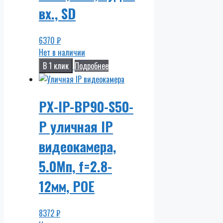
вх., SD
6370
₽
Нет в наличии
В 1 клик
Подробнее
PX-IP-BP90-S50-
P уличная IP
видеокамера,
5.0Мп, f=2.8-
12мм, POE
8372
₽