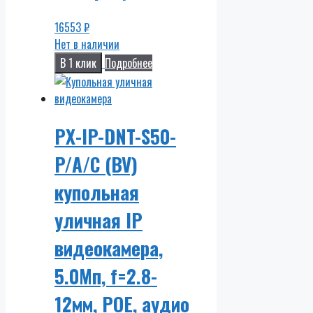
16553
₽
Нет в наличии
В 1 клик
Подробнее
PX-IP-DNT-S50-
P/A/C (BV)
купольная
уличная IP
видеокамера,
5.0Мп, f=2.8-
12мм, POE, аудио