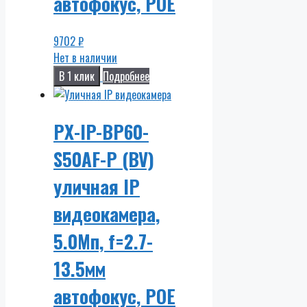
автофокус, POE
9702
₽
Нет в наличии
В 1 клик
Подробнее
PX-IP-BP60-
S50AF-P (BV)
уличная IP
видеокамера,
5.0Мп, f=2.7-
13.5мм
автофокус, POE