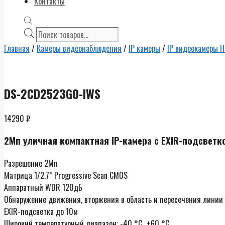
Контакты
Поиск
товаров
Главная
/
Камеры видеонаблюдения
/
IP камеры
/
IP видеокамеры Hi
DS-2CD2523G0-IWS
14290
₽
2Мп уличная компактная IP-камера с EXIR-подсветко
Разрешение 2Мп
Матрица 1/2.7’’ Progressive Scan CMOS
Аппаратный WDR 120дБ
Обнаружение движения, вторжения в область и пересечения линии
EXIR-подсветка до 10м
Широкий температурный диапазон: -40 °C…+60 °C