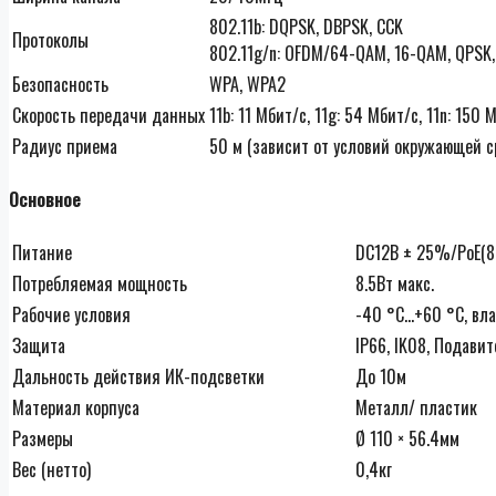
802.11b: DQPSK, DBPSK, CCK
Протоколы
802.11g/n: OFDM/64-QAM, 16-QAM, QPSK,
Безопасность
WPA, WPA2
Скорость передачи данных
11b: 11 Мбит/с, 11g: 54 Мбит/с, 11n: 150 
Радиус приема
50 м (зависит от условий окружающей с
Основное
Питание
DC12В ± 25%/PoE(8
Потребляемая мощность
8.5Вт макс.
Рабочие условия
-40 °C…+60 °C, вл
Защита
IP66, IK08, Подав
Дальность действия ИК-подсветки
До 10м
Материал корпуса
Металл/ пластик
Размеры
Ø 110 × 56.4мм
Вес (нетто)
0,4кг