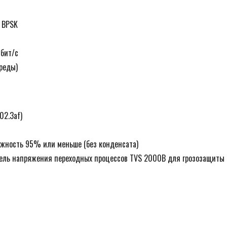
 BPSK
Мбит/с
реды)
02.3af)
ажность 95% или меньше (без конденсата)
итель напряжения переходных процессов TVS 2000В для грозозащиты