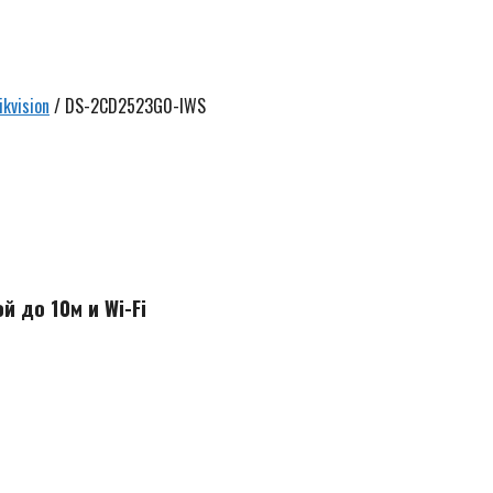
kvision
/ DS-2CD2523G0-IWS
Ск
5
р
й до 10м и Wi-Fi