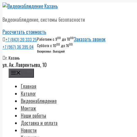
Перейти
к
Видеонаблюдение, системы безопасности
содержимому
Рассчитать стоимость
00
00
Заказать звонок
+7 (843) 20 333 25
Работаем с 9
до 18
00
00
Суббота с 10
до 16
+7 (967) 36 395 04
Воскресенье - Выходной
г. Казань
ул. Ак. Лаврентьева, 10
Меню
Главная
Каталог
Видеонаблюдение
Монтаж
Наши работы
Доставка и оплата
Новости