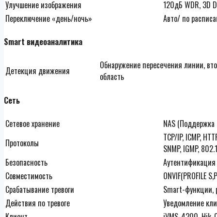
Улучшение изображения
120дБ WDR, 3D DN
Переключение «день/ночь»
Авто/ по расписа
Smart видеоаналитика
Обнаружение пересечения линии, вт
Детекция движения
область
Сеть
Сетевое хранение
NAS (Поддержка 
TCP/IP, ICMP, HTT
Протоколы
SNMP, IGMP, 802.1
Безопасность
Аутентификация 
Совместимость
ONVIF(PROFILE S,P
Срабатывание тревоги
Smart-функции, 
Действия по тревоге
Уведомление клие
Клиент
iVMS-4200, Hik-