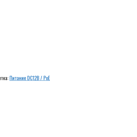
етка:
Питание DC12В / PoE