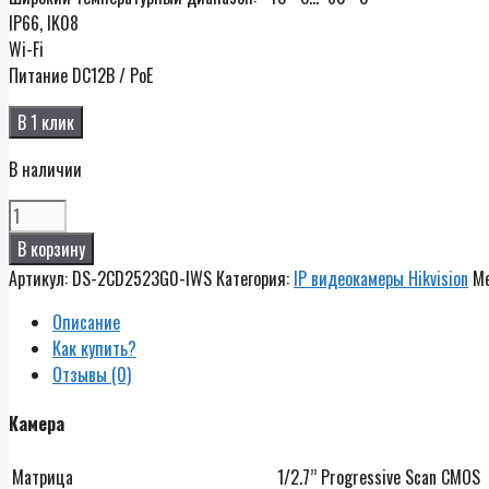
IP66, IK08
Wi-Fi
Питание DC12В / PoE
В 1 клик
В наличии
Количество
DS-
В корзину
2CD2523G0-
Артикул:
DS-2CD2523G0-IWS
Категория:
IP видеокамеры Hikvision
М
IWS
Описание
Как купить?
Отзывы (0)
Камера
Матрица
1/2.7’’ Progressive Scan CMOS