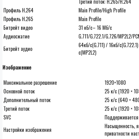
Третий поток: H.265/H.264
Профиль H.264
Main Profile/High Profile
Профиль H.265
Main Profile
Битрейт видео
31 кб/с– 16 Мб/с
Аудиосжатие
G.711/G.722.1/G.726/MP2L2/P
64кб/с(G.711) / 16кб/с(G.722.1
Битрейт аудио
с(MP2L2)
Изображение
Максимальное разрешение
1920×1080
Основной поток
25 к/с (1920 × 10
Дополнительный поток
25 к/с (640 × 48
Третий поток
25 к/с (1920 × 10
SVC
Поддерживается
Насыщенность, яр
Настройки изображения
приватности нас