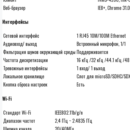
Веб-браузер
IE8+, Chrome 31.0
Интерфейсы
Сетевой интерфейс
1 RJ45 10M/100M Ethernet
Аудиовход/ выход
Встроенный микрофон, 1/1
Фильтрация шумов окружающей среды
Поддерживается
Частота дискретизации
16 кГц /32 кГц /44.1 кГц /48
Тревожные интерфейсы
1 вход/ 1 выход
Локальное хранилище
Слот для microSD/SDHC/SDX
Кнопка сброса настроек
Есть
Wi-Fi
Стандарт Wi-Fi
IEEE802.11b/g/n
Диапазон частот
2,4 ГГц ~ 2.4835 ГГц
Ширина канала
20/40МГц