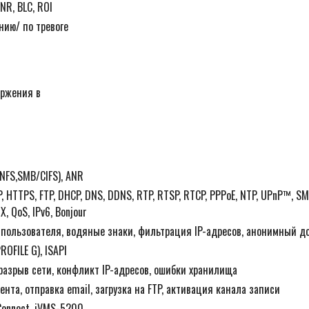
R, BLC, ROI
нию/ по тревоге
оржения в
NFS,SMB/CIFS), ANR
P, HTTPS, FTP, DHCP, DNS, DDNS, RTP, RTSP, RTCP, PPPoE, NTP, UPnP™, SM
X, QoS, IPv6, Bonjour
пользователя, водяные знаки, фильтрация IP-адресов, анонимный д
ROFILE G), ISAPI
разрыв сети, конфликт IP-адресов, ошибки хранилища
нта, отправка email, загрузка на FTP, активация канала записи
Connect, iVMS-5200