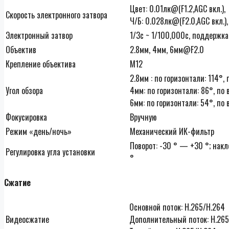
Цвет: 0.01лк@(F1.2,AGC вкл.),
Скорость электронного затвора
Ч/Б: 0.028лк@(F2.0,AGC вкл.),
Электронный затвор
1/3с ~ 1/100,000с, поддержка
Объектив
2.8мм, 4мм, 6мм@F2.0
Крепление объектива
M12
2.8мм : по горизонтали: 114°,
Угол обзора
4мм: по горизонтали: 86°, по 
6мм: по горизонтали: 54°, по 
Фокусировка
Вручную
Режим «день/ночь»
Механический ИК-фильтр
Поворот: -30 ° — +30 °; накл
Регулировка угла установки
°
Сжатие
Основной поток: H.265/H.264
Видеосжатие
Дополнительный поток: H.26