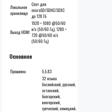
Слот для
Локальное
microSD/SDHC/SDXC
хранилище
до 128 Гб
1920 × 1080 @50/60
к/с (50/60 Гц), 1280 ×
Выход HDMI
720 @50/60 к/с
(50/60 Гц)
Основное
Прошивка
5.5.83
32 языка
Английский, русский,
эстонский,
болгарский,
венгерский,
греческий, немецкий,