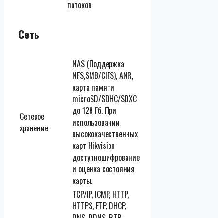
потоков
Сеть
NAS (Поддержка
NFS,SMB/CIFS), ANR,
карта памяти
microSD/SDHC/SDXC
до 128 Гб. При
Сетевое
использовании
хранение
высококачественных
карт Hikvision
доступношифрование
и оценка состояния
карты.
TCP/IP, ICMP, HTTP,
HTTPS, FTP, DHCP,
DNS, DDNS, RTP,