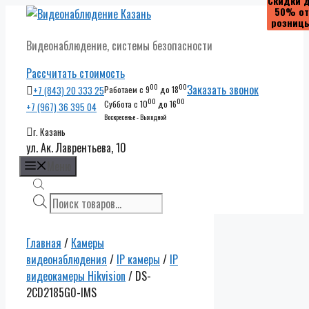
Скидки 
Скидки 
Скидки 
Скидки 
50% от
50% от
50% от
50% от
Перейти
розниц
розниц
розниц
розниц
к
Видеонаблюдение, системы безопасности
содержимому
Рассчитать стоимость
00
00
Заказать звонок
+7 (843) 20 333 25
Работаем с 9
до 18
00
00
Суббота с 10
до 16
+7 (967) 36 395 04
Воскресенье - Выходной
г. Казань
ул. Ак. Лаврентьева, 10
Меню
Поиск
товаров
Главная
/
Камеры
видеонаблюдения
/
IP камеры
/
IP
видеокамеры Hikvision
/ DS-
2CD2185G0-IMS