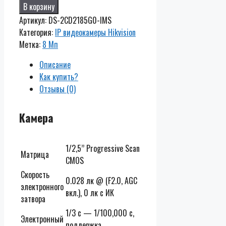
DS-
В корзину
2CD2185G0-
Артикул:
DS-2CD2185G0-IMS
IMS
Категория:
IP видеокамеры Hikvision
Метка:
8 Мп
Описание
Как купить?
Отзывы (0)
Камера
1/2,5’’ Progressive Scan
Матрица
CMOS
Скорость
0.028 лк @ (F2.0, AGC
электронного
вкл.), 0 лк с ИК
затвора
1/3 с — 1/100,000 с,
Электронный
поддержка