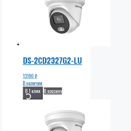
DS-2CD2327G2-LU
13190
₽
В наличии
В 1 клик
В корзину