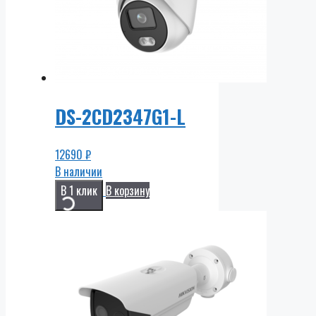
DS-2CD2347G1-L
12690
₽
В наличии
В 1 клик
В корзину