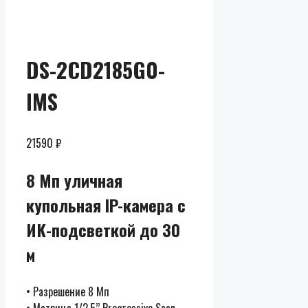
Скидки до
50% от
розницы
DS-2CD2185G0-
IMS
21590
₽
8 Мп уличная
купольная IP-камера с
ИК-подсветкой до 30
м
• Разрешение 8 Мп
• Матрица 1/2.5’’ Progressive Scan