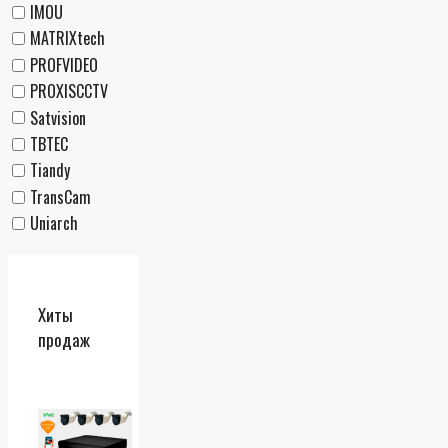
IMOU
MATRIXtech
PROFVIDEO
PROXISCCTV
Satvision
TBTEC
Tiandy
TransCam
Uniarch
Хиты
продаж