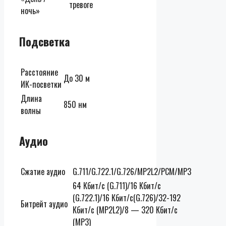
тревоге
ночь»
Подсветка
Расстояние
До 30 м
ИК-посветки
Длина
850 нм
волны
Аудио
Сжатие аудио
G.711/G.722.1/G.726/MP2L2/PCM/MP3
64 Кбит/с (G.711)/16 Кбит/с
(G.722.1)/16 Кбит/с(G.726)/32-192
Битрейт аудио
Кбит/с (MP2L2)/8 — 320 Кбит/с
(MP3)