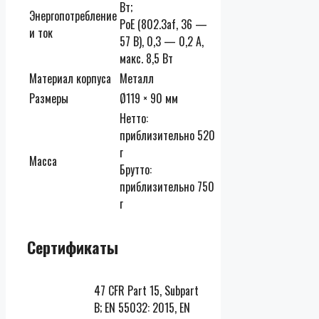
Вт;
Энергопотребление
PoE (802.3af, 36 —
и ток
57 В), 0,3 — 0,2 A,
макс. 8,5 Вт
Материал корпуса
Металл
Размеры
Ø119 × 90 мм
Нетто:
приблизительно 520
г
Масса
Брутто:
приблизительно 750
г
Сертификаты
47 CFR Part 15, Subpart
B; EN 55032: 2015, EN