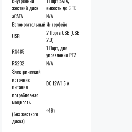
Внутренний
1 Порт SATA,
жесткий диск
емкость до 6 ТБ
эСАТА
N/A
Вспомогательный Интерфейс
2 Порта USB (USB
USB
2.0)
1 Порт, для
RS485
управления PTZ
RS232
N/A
Электрический
источник
DC 12V/1.5 A
питания
потребляемая
мощность
<4Вт
(Без жесткого
диска)