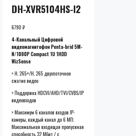
DH-XVR5104HS-I2
6790
₽
4-Канальный Цифровой
видеомагнитофон Penta-brid 5M-
N/1080P Compact 1U 1HDD
WizSense
> H. 265+/H. 265 двухпоточное
сжатие видео
> Поддержка HDCVI/AHD/TVI/CVBS/IP
видеовходов
> Максимум 6 каналов входов IP-
камеры, каждый канал до 6 МП;
Максимальная входящая пропускная
способность 32 Мбит / с