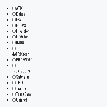
ATIX
Dahua
ESVI
HD-VS
Hikvision
HiWatch
IMOU
MATRIXtech
PROFVIDEO
PROXISCCTV
Satvision
TBTEC
Tiandy
TransCam
Uniarch