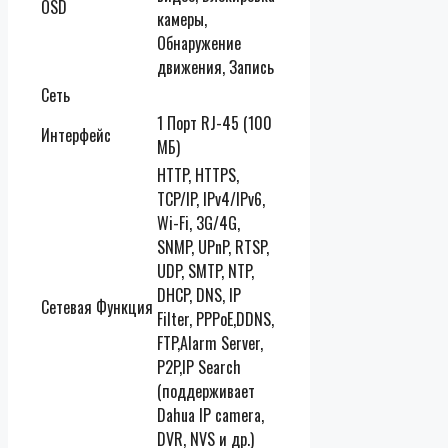
OSD
камеры,
Обнаружение
движения, Запись
Сеть
1 Порт RJ-45 (100
Интерфейс
МБ)
HTTP, HTTPS,
TCP/IP, IPv4/IPv6,
Wi-Fi, 3G/4G,
SNMP, UPnP, RTSP,
UDP, SMTP, NTP,
DHCP, DNS, IP
Сетевая Функция
Filter, PPPoE,DDNS,
FTP,Alarm Server,
P2P,IP Search
(поддерживает
Dahua IP camera,
DVR, NVS и др.)