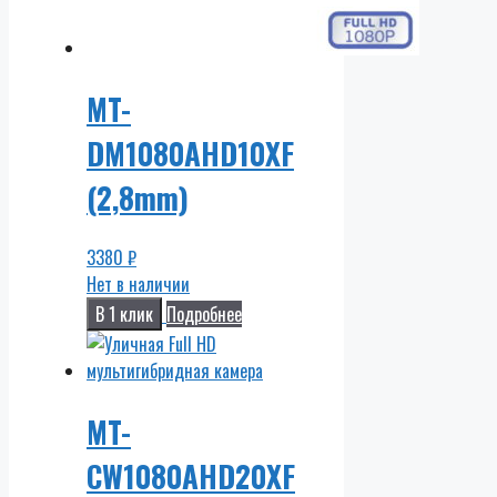
MT-
DM1080AHD10XF
(2,8mm)
3380
₽
Нет в наличии
В 1 клик
Подробнее
MT-
CW1080AHD20XF