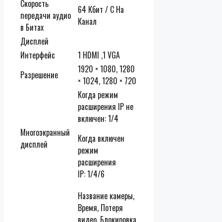
Скорость
64 Кбит / С На
передачи аудио
Канал
в Битах
Дисплей
Интерфейс
1 HDMI ,1 VGA
1920 × 1080, 1280
Разрешение
× 1024, 1280 × 720
Когда режим
расширения IP не
включен
:
1/4
Многоэкранный
Когда включен
дисплей
режим
расширения
IP
:
1/4/6
Название камеры,
Время, Потеря
видео, Блокировка