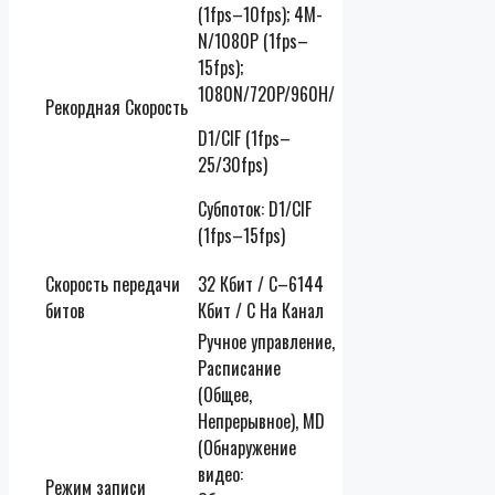
(1fps–10fps); 4M-
N/1080P (1fps–
15fps);
1080N/720P/960H/
Рекордная Скорость
D1/CIF (1fps–
25/30fps)
Субпоток: D1/CIF
(1fps–15fps)
Скорость передачи
32 Кбит / С–6144
битов
Кбит / С На Канал
Ручное управление,
Расписание
(Общее,
Непрерывное), MD
(Обнаружение
видео:
Режим записи