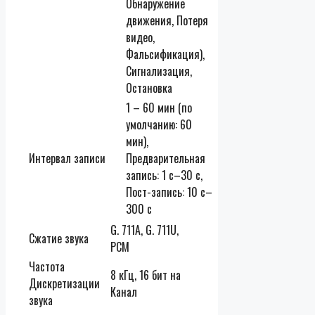
Обнаружение
движения, Потеря
видео,
Фальсификация),
Сигнализация,
Остановка
1 – 60 мин (по
умолчанию: 60
мин),
Интервал записи
Предварительная
запись: 1 с–30 с,
Пост-запись: 10 с–
300 с
G. 711A, G. 711U,
Сжатие звука
PCM
Частота
8 кГц, 16 бит на
Дискретизации
Канал
звука