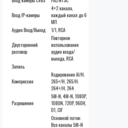
Вход камеры CVBS
PAL/NTSC
4+2 канала,
Вход IP-камеры
каждый канал до 6
МП
Аудио Вход/Выход
1/1, RCA
Повторное
Двусторонний
использование
разговор
аудио входа/
выхода, RCA
Запись
Кодирование AI/H.
Компрессия
265+/H. 265/H.
264+/H. 264
5M-N, 4M-N, 1080P,
Разрешение
1080N, 720P, 960H,
D1, CIF
Основной поток:
Все каналы 5M-N