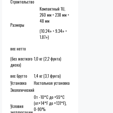
Строительство
Компактный 1U,
260 мм × 238 мм ×
48 мм
Размеры
(10.24» × 9.34» ×
1.87»)
вес нетто
(без жесткого
1,0 кг (2,2 фунта)
диска)
вес брутто
1,4 кг (3,1 фунта)
Установка
Настольная установка
Экологический
От -10°C до +55°C
(от+14°F до +131°F),
Условия
0-90%
эксплуатации