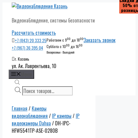
Скидки 
Скидки 
Скидки 
Скидки 
50% от
50% от
50% от
50% от
Перейти
розниц
розниц
розниц
розниц
к
Видеонаблюдение, системы безопасности
содержимому
Рассчитать стоимость
00
00
Заказать звонок
+7 (843) 20 333 25
Работаем с 9
до 18
00
00
Суббота с 10
до 16
+7 (967) 36 395 04
Воскресенье - Выходной
г. Казань
ул. Ак. Лаврентьева, 10
Меню
Поиск
товаров
Главная
/
Камеры
видеонаблюдения
/
IP камеры
/
IP
видеокамеры Dahua
/ DH-IPC-
HFW5541TP-ASE-0280B