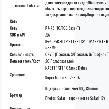
движения;подделка видео;Обнаружение 
Тревожное Событие
объект;быстрое перемещение;обнаружен
людей;распознавание лиц;Подсчет люде
Сеть
Сеть
RJ-45 (10/100 база-T)
SDK и API
ДА
IPv4;IPv6;HTTP;HTTPS;TCP;UDP;ARP;RTP;R
Протокол
x;SNMP
Совместимость
ONVIF
(
Профиль S/Профиль G/Профиль T
Пользователь/Хост
20 Пользователей
NAS;FTP;SFTP;Облако Dahua
Хранение
Карта Micro SD 256 ГБ
IE (версии новее, чем IE8), Chrome,
Браузер
Firefox, Safari (версии новее Safari 12)
Программное