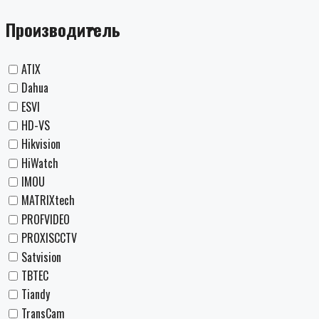
Производитель
ATIX
Dahua
ESVI
HD-VS
Hikvision
HiWatch
IMOU
MATRIXtech
PROFVIDEO
PROXISCCTV
Satvision
TBTEC
Tiandy
TransCam