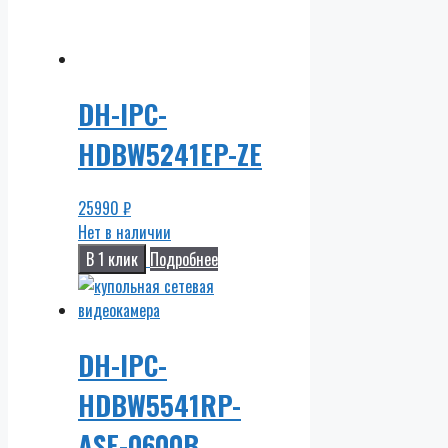
DH-IPC-
HDBW5241EP-ZE
25990
₽
Нет в наличии
В 1 клик
Подробнее
DH-IPC-
HDBW5541RP-
ASE-0600B