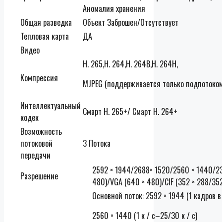
Аномалия хранения
Общая разведка
Объект Заброшен/Отсутствует
Тепловая карта
ДА
Видео
H. 265,H. 264,H. 264B,H. 264H,
Компрессия
MJPEG (поддерживается только подпотоком
Интеллектуальный
Смарт H. 265+/ Смарт H. 264+
кодек
Возможность
потоковой
3 Потока
передачи
2592 × 1944/2688× 1520/2560 × 1440/230
Разрешение
480)/VGA (640 × 480)/CIF (352 × 288/352
Основной поток: 2592 × 1944 (1 кадров 
2560 × 1440 (1 к / с–25/30 к / с)