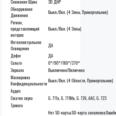
Снижение Шума
3D ДНР
Обнаружение
Выкл./Вкл. (4 Зоны, Прямоугольник)
Движения
Регион,
представляющий
Выкл./Вкл. (4 Зоны)
интерес
Интеллектуальное
ДА
Освещение
Дефог
ДА
Сальто
0°/90°/180°/270°
Зеркало
Выключено/Включено
Маскировка
Выкл./Вкл. (4 Области, Прямоугольник)
Конфиденциальности
Аудио
Сжатие звука
G. 711a, G. 711Mu, G. 726, AAC, G. 723
Тревога
Нет SD-карты;SD-карта заполнена;Ошибк