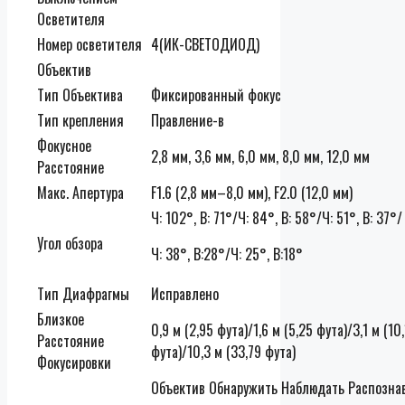
Осветителя
Номер осветителя
4(ИК-СВЕТОДИОД)
Объектив
Тип Объектива
Фиксированный фокус
Тип крепления
Правление-в
Фокусное
2,8 мм, 3,6 мм, 6,0 мм, 8,0 мм, 12,0 мм
Расстояние
Макс. Апертура
F1.6 (2,8 мм–8,0 мм), F2.0 (12,0 мм)
Ч: 102°, В: 71°/Ч: 84°, В: 58°/Ч: 51°, В: 37°/
Угол обзора
Ч: 38°, В:28°/Ч: 25°, В:18°
Тип Диафрагмы
Исправлено
Близкое
0,9 м (2,95 фута)/1,6 м (5,25 фута)/3,1 м (10
Расстояние
фута)/10,3 м (33,79 фута)
Фокусировки
Объектив
Обнаружить
Наблюдать
Распозна