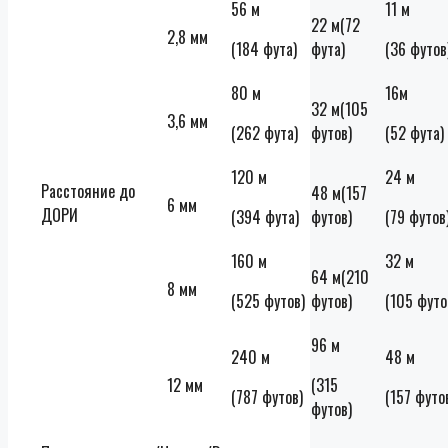
56 м
11 м
22 м(72
2,8 мм
(184 фута)
фута)
(36 футов
80 м
16м
32 м(105
3,6 мм
(262 фута)
футов)
(52 фута)
120 м
24 м
Расстояние до
48 м(157
6 мм
ДОРИ
(394 фута)
футов)
(79 футов
160 м
32 м
64 м(210
8 мм
(525 футов)
футов)
(105 футо
96 м
240 м
48 м
12 мм
(315
(787 футов)
(157 футо
футов)