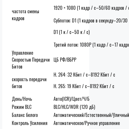
1920 × 1080 (1 кадр / с–50/60 кадров / 
частота смены
кадров
Субпоток: D1 (1 кадров в секунду–20/30 
D1 (1 к / с–50 к / с)
Третий поток: 1080P (1 кадр / с–17 кадро
Управление
Скоростью Передачи
ЦБ РФ/ВБРР
Битов
H. 264: 32 Кбит / с–8192 Кбит / с
скорость передачи
битов
H. 265: 19 Кбит / с–8192 Кбит / с
День/Ночь
Авто(ICR)/Цвет/Ч/Б
Режим BLC
BLC/HLC/WDR (120 дБ)
Баланс белого
Автоматический/Естественный/Уличны
Контроль Усиления
Автоматическое/Ручное управление