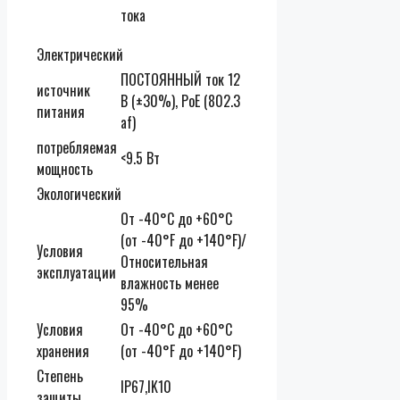
тока
Электрический
ПОСТОЯННЫЙ ток 12
источник
В (
±30%
), PoE (802.3
питания
af)
потребляемая
<9.5 Вт
мощность
Экологический
От -40°C до +60°C
(от -40°F до +140°F)/
Условия
Относительная
эксплуатации
влажность менее
95%
Условия
От -40°C до +60°C
хранения
(от -40°F до +140°F)
Степень
IP67,IK10
защиты