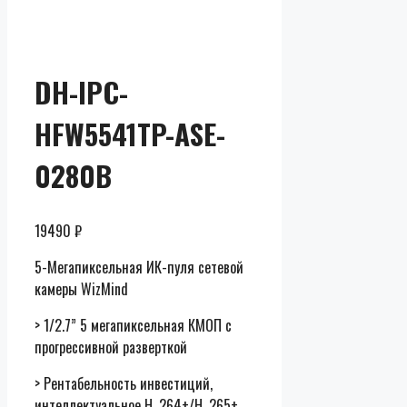
Скидки до
50% от
розницы
DH-IPC-
HFW5541TP-ASE-
0280B
19490
₽
5-Мегапиксельная ИК-пуля сетевой
камеры WizMind
> 1/2.7” 5 мегапиксельная КМОП с
прогрессивной разверткой
> Рентабельность инвестиций,
интеллектуальное H. 264+/H. 265+,