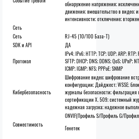
Событие Тревоги
обнаружение напряжения; исключени
движения; вмешательство в видео; 
интенсивности; отключение; вторже
Сеть
Сеть
RJ-45 (10/100 База-Т)
SDK и API
ДА
IPv4; IPv6; HTTP; TCP; UDP; ARP; RTP;
Протокол
SFTP; DHCP; DNS; DDNS; QoS; UPnP; N
ICMP; IGMP; NFS; PPPoE; SNMP
Шифрование видео; шифрование встр
конфигурации; Дайджест; WSSE; блок
Кибербезопасность
журналы безопасности; фильтрация п
сертификации X. 509; системный журн
надежная загрузка; надежное выпол
ONVIF(Профиль S/Профиль G/Профиль 
Совместимость
Генетек