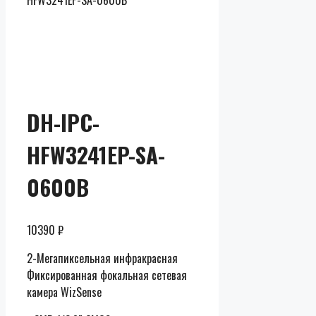
HFW3241EP-SA-0600B
Скидки до
50% от
розницы
DH-IPC-
HFW3241EP-SA-
0600B
10390
₽
2-Мегапиксельная инфракрасная
Фиксированная фокальная сетевая
камера WizSense