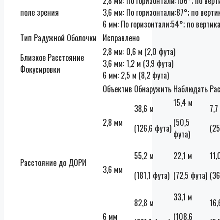
2,8 мм: По горизонтали:106°; по верт
поле зрения
3,6 мм: По горизонтали:87°; по верти
6 мм: По горизонтали:54°; по вертика
Тип Радужной Оболочки
Исправлено
2,8 мм: 0,6 м (2,0 фута)
Близкое Расстояние
3,6 мм: 1,2 м (3,9 фута)
Фокусировки
6 мм: 2,5 м (8,2 фута)
Объектив
Обнаружить
Наблюдать
Ра
15,4 м
38,6 м
7,7
2,8 мм
(50,5
(126,6 фута)
(25
фута)
55,2 м
22,1 м
11,
Расстояние до ДОРИ
3,6 мм
(181,1 фута)
(72,5 фута)
(36
33,1 м
82,8 м
16,
6 мм
(108,6