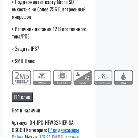
> Поддерживает карту Micro SD
емкостью не более 256 Г, встроенный
микрофон
> Источник питания 12 В постоянного
тока/POE
> Защита IP67
> SMD Плюс
В 1 клик
Нет в наличии
Артикул:
DH-IPC-HFW3241EP-SA-
0600B
Категория:
IP видеокамеры
Dahua
Метки:
1/2.8” CMOS-датчик