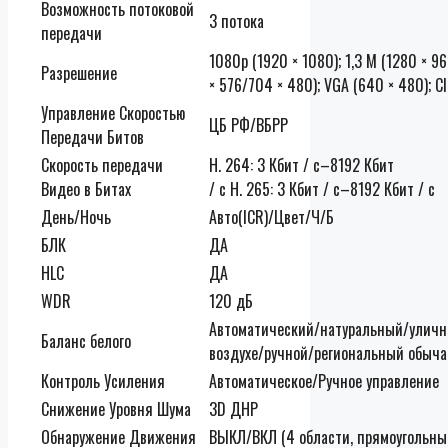
Возможность потоковой
3 потока
передачи
1080p (1920 × 1080); 1,3 М (1280 × 96
Разрешение
× 576/704 × 480); VGA (640 × 480); C
Управление Скоростью
ЦБ РФ/ВБРР
Передачи Битов
Скорость передачи
H. 264: 3 Кбит / с–8192 Кбит
Видео в Битах
/ с H. 265: 3 Кбит / с–8192 Кбит / с
День/Ночь
Авто(ICR)/Цвет/Ч/Б
БЛК
ДА
HLC
ДА
WDR
120 дБ
Автоматический/натуральный/уличн
Баланс белого
воздухе/ручной/региональный обыча
Контроль Усиления
Автоматическое/Ручное управление
Снижение Уровня Шума
3D ДНР
Обнаружение Движения
ВЫКЛ/ВКЛ (4 области, прямоугольны