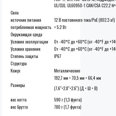
UL/CUL: UL60950-1 CAN/CSA C22.2 №
Сила
источник питания
12 В постоянного тока/PoE (802.3 af)
потребляемая мощность
< 5.2 Вт
Окружающая среда
Условия эксплуатации
От -40°C до +60°C (от -40°F до +1
Условия хранения
От -40°C до +60°C (от -40°F до +14
Степень защиты
IP67
Структура
Кожух
Металлические
192,7 мм × 70,5 мм × 66,4 мм
Размеры
(7.6″×2.8″×2.6″) (Д × Ш × В)
вес нетто
590 г (1,3 фунта)
вес брутто
780 г (1,7 фунта)