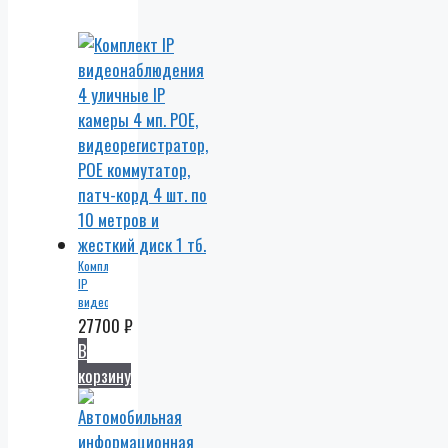
Комплект
IP
видеонаблюдения
4
27700
₽
уличные
В
IP
корзину
камеры
4 мп.
POE,
видеорегистратор,
POE