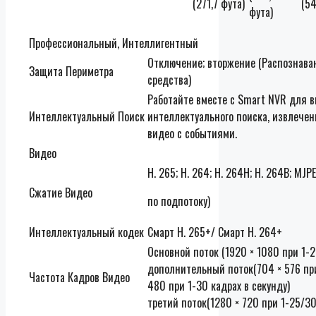
(271,7 фута)
(54
фута)
Профессиональный, Интеллигентный
Отключение; вторжение (Распознаван
Защита Периметра
средства)
Работайте вместе с Smart NVR для 
Интеллектуальный Поиск
интеллектуального поиска, извлече
видео с событиями.
Видео
H. 265; H. 264; H. 264H; H. 264B; M
Сжатие Видео
по подпотоку)
Интеллектуальный кодек
Смарт H. 265+/ Смарт H. 264+
Основной поток (1920 × 1080 при 1-2
дополнительный поток(704 × 576 при
Частота Кадров Видео
480 при 1-30 кадрах в секунду)
третий поток(1280 × 720 при 1-25/30