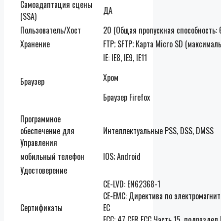
Самоадаптация сцены
ДА
(SSA)
Пользователь/Хост
20 (Общая пропускная способность: 
Хранение
FTP; SFTP; Карта Micro SD (максимал
IE: IE8, IE9, IE11
Хром
Браузер
Браузер Firefox
Программное
обеспечение для
Интеллектуальные PSS, DSS, DMSS
Управления
мобильный телефон
IOS; Android
Удостоверение
CE-LVD: EN62368-1
CE-EMC: Директива по электромагни
Сертификаты
ЕС
FCC: 47 CFR FCC Часть 15, подраздел 