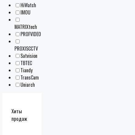
HiWatch
IMOU
MATRIXtech
PROFVIDEO
PROXISCCTV
Satvision
TBTEC
Tiandy
TransCam
Uniarch
Хиты
продаж