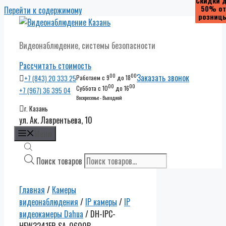
Скидки 
Скидки 
Скидки 
Скидки 
50% от
50% от
50% от
50% от
Перейти к содержимому
розниц
розниц
розниц
розниц
Видеонаблюдение, системы безопасности
Рассчитать стоимость
00
00
Заказать звонок
+7 (843) 20 333 25
Работаем с 9
до 18
00
00
Суббота с 10
до 16
+7 (967) 36 395 04
Воскресенье - Выходной
г. Казань
ул. Ак. Лаврентьева, 10
Меню
Поиск товаров
Главная
/
Камеры
видеонаблюдения
/
IP камеры
/
IP
видеокамеры Dahua
/ DH-IPC-