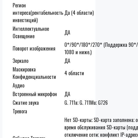
Регион
интереса(рентабельность
Да (4 области)
инвестиций)
Интеллектуальное
ДА
Освещение
0°/90°/180°/270° (Поддержка 90°/
Поворот изображения
1080 и ниже.)
Зеркало
ДА
Маскировка
4 области
Конфиденциальности
Аудио
Встроенный микрофон
ДА
Сжатие звука
G. 711a; G. 711Mu; G726
Тревога
Нет SD-карты; SD-карта заполнена; 
время обслуживания SD-карты (подд
отключение сети; конфликт IP-адрес