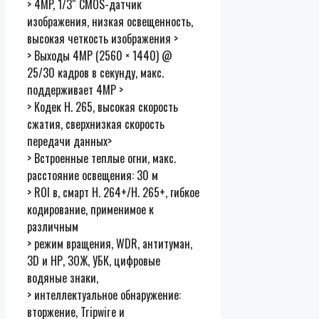
> 4MP, 1/3″ CMOS-датчик
изображения, низкая освещенность,
высокая четкость изображения >
> Выходы 4MP (2560 × 1440) @
25/30 кадров в секунду, макс.
поддерживает 4MP >
> Кодек H. 265, высокая скорость
сжатия, сверхнизкая скорость
передачи данных>
> Встроенные теплые огни, макс.
расстояние освещения: 30 м
> ROI в, смарт Н. 264+/Н. 265+, гибкое
кодирование, применимое к
различным
> режим вращения, WDR, антитуман,
3D и НР, ЗОЖ, УБК, цифровые
водяные знаки,
> интеллектуальное обнаружение:
вторжение, Tripwire и