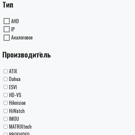
Тип
AHD
IP
Аналоговое
Производитель
ATIX
Dahua
ESVI
HD-VS
Hikvision
HiWatch
IMOU
MATRIXtech
PROFVIDEO