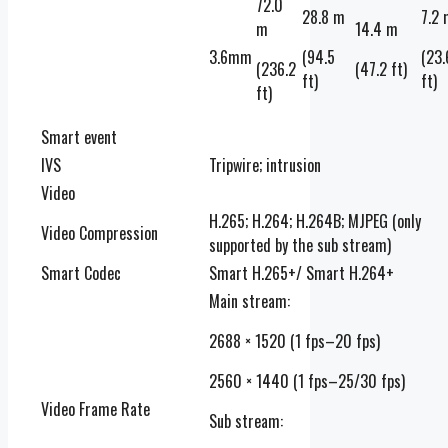
72.0
28.8 m
7.2
m
14.4 m
3.6mm
(94.5
(23.
(236.2
(47.2 ft)
ft)
ft)
ft)
Smart event
IVS
Tripwire; intrusion
Video
H.265; H.264; H.264B; MJPEG (only
Video Compression
supported by the sub stream)
Smart Codec
Smart H.265+/ Smart H.264+
Main stream:
2688 × 1520 (1 fps–20 fps)
2560 × 1440 (1 fps–25/30 fps)
Video Frame Rate
Sub stream: