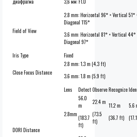
диафрагма
3,6 мм: F1.0
2.8 mm: Horizontal 96° × Vertical 51° 
Diagonal 115°
Field of View
3.6 mm: Horizontal 81° × Vertical 44° 
Diagonal 97°
Iris Type
Fixed
2.8 mm: 1.3 m (4.3 ft)
Close Focus Distance
3.6 mm: 1.8 m (5.9 ft)
Lens
Detect
Observe
Recognize
Iden
56.0
22.4 m
m
11.2 m
5.6
2.8mm
(73.5
(183.7
(36.7 ft)
(17.1
ft)
ft)
DORI Distance