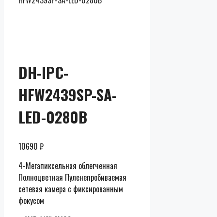
HFW2439SP-SA-LED-0280B
Скидки до
50% от
розницы
DH-IPC-
HFW2439SP-SA-
LED-0280B
10690
₽
4-Мегапиксельная облегченная
Полноцветная Пуленепробиваемая
сетевая камера с фиксированным
фокусом