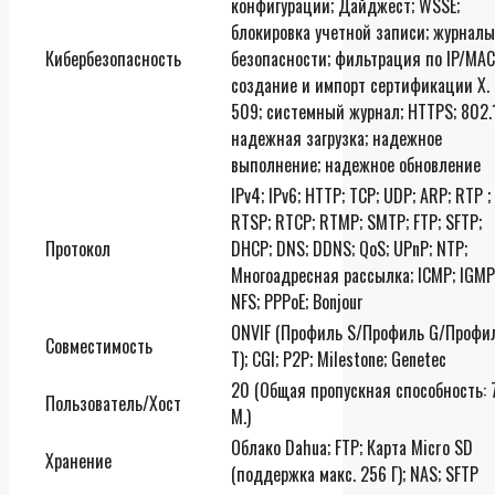
конфигурации; Дайджест; WSSE;
блокировка учетной записи; журналы
Кибербезопасность
безопасности; фильтрация по IP/MAC
создание и импорт сертификации X.
509; системный журнал; HTTPS; 802.1
надежная загрузка; надежное
выполнение; надежное обновление
IPv4; IPv6; HTTP; TCP; UDP; ARP; RTP ;
RTSP; RTCP; RTMP; SMTP; FTP; SFTP;
Протокол
DHCP; DNS; DDNS; QoS; UPnP; NTP;
Многоадресная рассылка; ICMP; IGMP
NFS; PPPoE; Bonjour
ONVIF (Профиль S/Профиль G/Профи
Совместимость
T); CGI; P2P; Milestone; Genetec
20 (Общая пропускная способность: 
Пользователь/Хост
М.)
Облако Dahua; FTP; Карта Micro SD
Хранение
(поддержка макс. 256 Г); NAS; SFTP