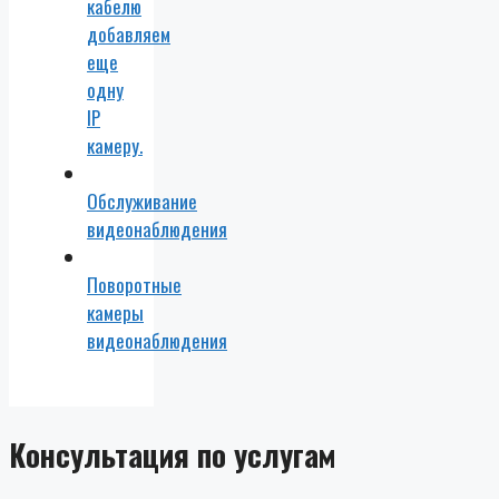
кабелю
добавляем
еще
одну
IP
камеру.
Обслуживание
видеонаблюдения
Поворотные
камеры
видеонаблюдения
Консультация по услугам