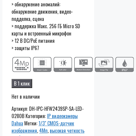
> обнаружение аномалий:
обнаружение движения, видео-
подделка, сцена
> поддержка Макс. 256 ГБ Micro SD
карты и встроенный микрофон
> 12 В DC/PoE питания
> защиты IP67
В 1 клик
Нет в наличии
Артикул:
DH-IPC-HFW2439SP-SA-LED-
0280B
Категория:
IP видеокамеры
Dahua
Метки:
1/3" CMOS-датчик
изображения
,
4Мп
,
высокая четкость