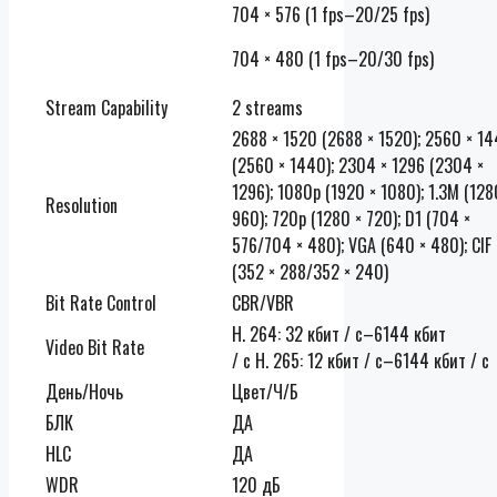
704 × 576 (1 fps–20/25 fps)
704 × 480 (1 fps–20/30 fps)
Stream Capability
2 streams
2688 × 1520 (2688 × 1520); 2560 × 1
(2560 × 1440); 2304 × 1296 (2304 ×
1296); 1080p (1920 × 1080); 1.3M (128
Resolution
960); 720p (1280 × 720); D1 (704 ×
576/704 × 480); VGA (640 × 480); CIF
(352 × 288/352 × 240)
Bit Rate Control
CBR/VBR
H. 264: 32 кбит / с–6144 кбит
Video Bit Rate
/ с H. 265: 12 кбит / с–6144 кбит / с
День/Ночь
Цвет/Ч/Б
БЛК
ДА
HLC
ДА
WDR
120 дБ