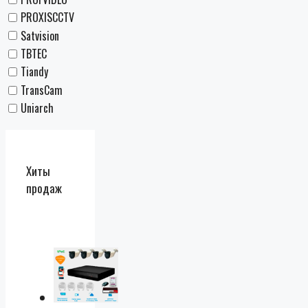
PROXISCCTV
Satvision
TBTEC
Tiandy
TransCam
Uniarch
Хиты
продаж