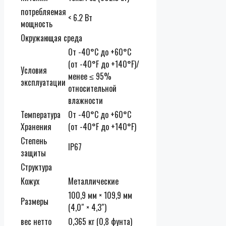
потребляемая
< 6.2 Вт
мощность
Окружающая среда
От -40°C до +60°C
(от -40°F до +140°F)/
Условия
менее ≤ 95%
эксплуатации
относительной
влажности
Температура
От -40°C до +60°C
Хранения
(от -40°F до +140°F)
Степень
IP67
защиты
Структура
Кожух
Металлические
100,9 мм × 109,9 мм
Размеры
(4,0″ × 4,3″)
вес нетто
0,365 кг (0,8 фунта)