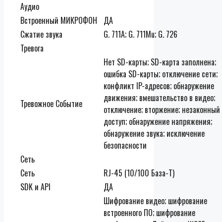
Аудио
Встроенный МИКРОФОН
ДА
Сжатие звука
G. 711A; G. 711Mu; G. 726
Тревога
Нет SD-карты; SD-карта заполнена;
ошибка SD-карты; отключение сети;
конфликт IP-адресов; обнаружение
движения; вмешательство в видео;
Тревожное Событие
отключение; вторжение; незаконный
доступ; обнаружение напряжения;
обнаружение звука; исключение
безопасности
Сеть
Сеть
RJ-45 (10/100 База-Т)
SDK и API
ДА
Шифрование видео; шифрование
встроенного ПО; шифрование