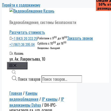
Скидки 
Скидки 
Скидки 
Скидки 
50% от
50% от
50% от
50% от
Перейти к содержимому
розниц
розниц
розниц
розниц
Видеонаблюдение, системы безопасности
Рассчитать стоимость
00
00
Заказать звонок
+7 (843) 20 333 25
Работаем с 9
до 18
00
00
Суббота с 10
до 16
+7 (967) 36 395 04
Воскресенье - Выходной
г. Казань
ул. Ак. Лаврентьева, 10
Меню
Поиск товаров
Главная
/
Камеры
видеонаблюдения
/
IP камеры
/
IP
видеокамеры Dahua
/ DH-IPC-