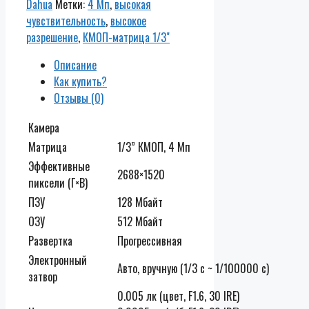
Dahua
Метки:
4 Мп
,
высокая
чувствительность
,
высокое
разрешение
,
КМОП-матрица 1/3"
Описание
Как купить?
Отзывы (0)
Камера
Матрица
1/3” КМОП, 4 Мп
Эффективные
2688×1520
пиксели (Г×В)
ПЗУ
128 Мбайт
ОЗУ
512 Мбайт
Развертка
Прогрессивная
Электронный
Авто, вручную (1/3 с ~ 1/100000 с)
затвор
0.005 лк (цвет, F1.6, 30 IRE)