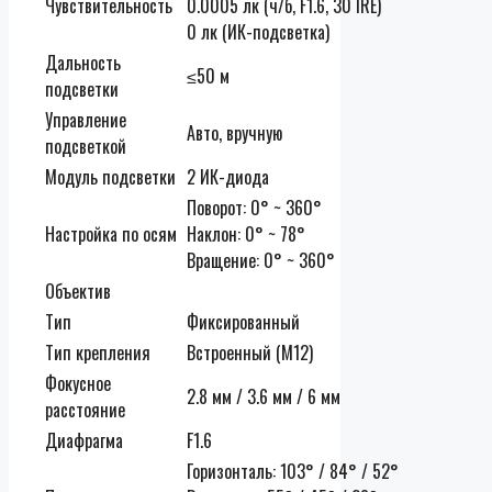
Чувствительность
0.0005 лк (ч/б, F1.6, 30 IRE)
0 лк (ИК-подсветка)
Дальность
≤50 м
подсветки
Управление
Авто, вручную
подсветкой
Модуль подсветки
2 ИК-диода
Поворот: 0° ~ 360°
Настройка по осям
Наклон: 0° ~ 78°
Вращение: 0° ~ 360°
Объектив
Тип
Фиксированный
Тип крепления
Встроенный (M12)
Фокусное
2.8 мм / 3.6 мм / 6 мм
расстояние
Диафрагма
F1.6
Горизонталь: 103° / 84° / 52°