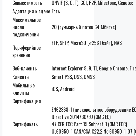
Совместимость
ONVIF (S, G, T), CGI, P2P, Milestone, Genetec
Адаптация к сцене
Есть
Максимальное
число
20 (суммарный поток 64 Мбит/с)
подключений
FTP, SFTP, MicroSD (≤256 Гбайт), NAS
Периферийное
хранение
Веб-клиенты
Internet Explorer 8, 9, 11, Google Chrome, Fir
Клиенты
Smart PSS, DSS, DMSS
Мобильные
iOS, Android
клиенты
Сертификация
EN62368-1 (низковольтное оборудование ЕС
Directive 2014/30/EU (ЭМС ЕС)
Сертификаты
47 CFR FCC Part 15 Subpart B (ЭМС FCC)
UL60950-1 CAN/CSA C22.2 No.60950-1-07 (