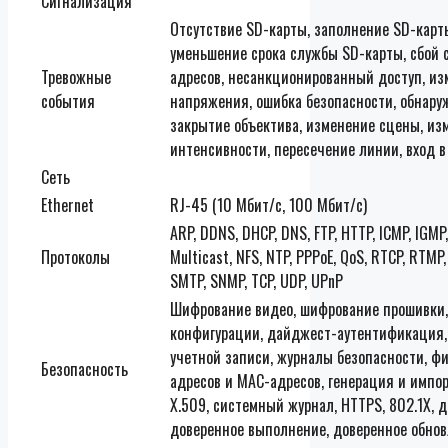
Сигнализация
Отсутствие SD-карты, заполнение SD-карт
уменьшение срока службы SD-карты, сбой с
Тревожные
адресов, несанкционированный доступ, и
события
напряжения, ошибка безопасности, обнару
закрытие объектива, изменение сцены, из
интенсивности, пересечение линии, вход в
Сеть
Ethernet
RJ-45 (10 Мбит/с, 100 Мбит/с)
ARP, DDNS, DHCP, DNS, FTP, HTTP, ICMP, IGMP, 
Протоколы
Multicast, NFS, NTP, PPPoE, QoS, RTCP, RTMP,
SMTP, SNMP, TCP, UDP, UPnP
Шифрование видео, шифрование прошивки
конфигурации, дайджест-аутентификация,
учетной записи, журналы безопасности, фи
Безопасность
адресов и MAC-адресов, генерация и импо
X.509, системный журнал, HTTPS, 802.1X, д
доверенное выполнение, доверенное обно