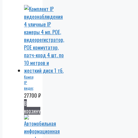
Комплект
IP
видеонаблюдения
4
27700
₽
уличные
В
IP
корзину
камеры
4 мп.
POE,
видеорегистратор,
POE
коммутатор,