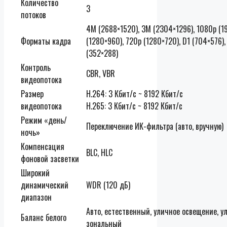
Количество
3
потоков
4M (2688×1520), 3M (2304×1296), 1080p (1
Форматы кадра
(1280×960), 720p (1280×720), D1 (704×576),
(352×288)
Контроль
CBR, VBR
видеопотока
Размер
H.264: 3 Кбит/с ~ 8192 Кбит/с
видеопотока
H.265: 3 Кбит/с ~ 8192 Кбит/с
Режим «день/
Переключение ИК-фильтра (авто, вручную)
ночь»
Компенсация
BLC, HLC
фоновой засветки
Широкий
динамический
WDR (120 дБ)
диапазон
Авто, естественный, уличное освещение, у
Баланс белого
зональный