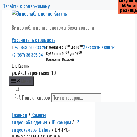
Скидки 
Скидки 
Скидки 
Скидки 
50% от
50% от
50% от
50% от
Перейти к содержимому
розниц
розниц
розниц
розниц
Видеонаблюдение, системы безопасности
Рассчитать стоимость
00
00
Заказать звонок
+7 (843) 20 333 25
Работаем с 9
до 18
00
00
Суббота с 10
до 16
+7 (967) 36 395 04
Воскресенье - Выходной
г. Казань
ул. Ак. Лаврентьева, 10
Меню
Поиск товаров
Главная
/
Камеры
видеонаблюдения
/
IP камеры
/
IP
видеокамеры Dahua
/ DH-IPC-