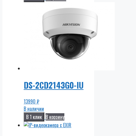
DS-2CD2143G0-IU
13990
₽
В наличии
В 1 клик
В корзину