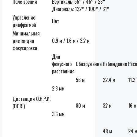
Поле зрения
Вертикаль: 55° / 45° / 28°
Диагональ: 122° / 100° / 61°
Управление
Нет
диафрагмой
Минимальная
дистанция
0.9 м / 1.6 м / 3.2 м
фокусировки
Для
фокусного
Обнаружение
Наблюдение
Рас
расстояния
56 м
22.4 м
11.2
2.8 мм
Дистанция О.Н.Р.И.
80 м
32 м
16 м
(DORI)
3.6 мм
48 м
24 