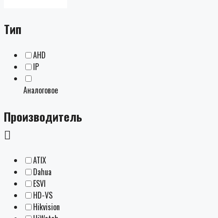
Тип
AHD
IP
Аналоговое
Производитель
ATIX
Dahua
ESVI
HD-VS
Hikvision