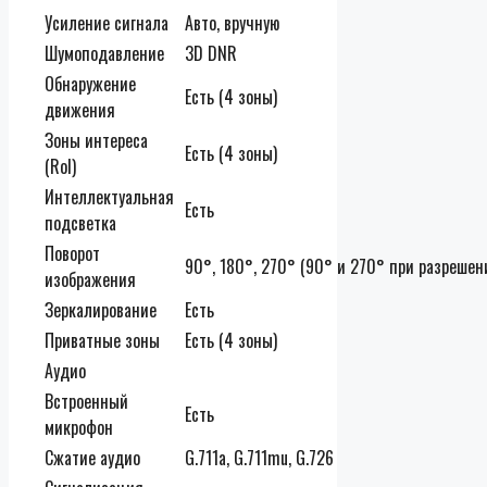
Усиление сигнала
Авто, вручную
Шумоподавление
3D DNR
Обнаружение
Есть (4 зоны)
движения
Зоны интереса
Есть (4 зоны)
(RoI)
Интеллектуальная
Есть
подсветка
Поворот
90°, 180°, 270° (90° и 270° при разрешен
изображения
Зеркалирование
Есть
Приватные зоны
Есть (4 зоны)
Аудио
Встроенный
Есть
микрофон
Сжатие аудио
G.711a, G.711mu, G.726