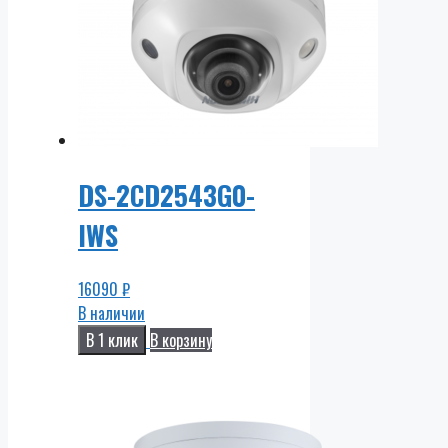
DS-2CD2543G0-
IWS
16090
₽
В наличии
В 1 клик
В корзину