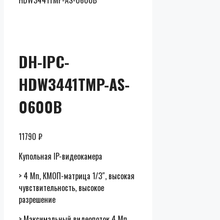
HDW3441TMP-AS-0600B
Скидки до
50% от
розницы
DH-IPC-
HDW3441TMP-AS-
0600B
11790
₽
Купольная IP-видеокамера
> 4 Мп, КМОП-матрица 1/3″, высокая
чувствительность, высокое
разрешение
> Максимальный видеопоток 4 Мп