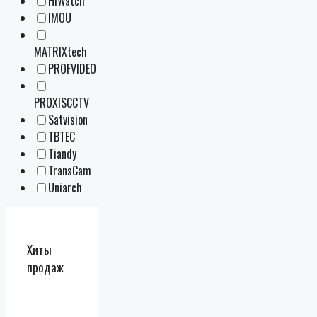
HiWatch
IMOU
MATRIXtech
PROFVIDEO
PROXISCCTV
Satvision
TBTEC
Tiandy
TransCam
Uniarch
Хиты
продаж