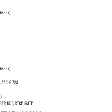
льник)
льник)
, AAC, G.723
)
 RTP, UDP, RTCP, SMTP,