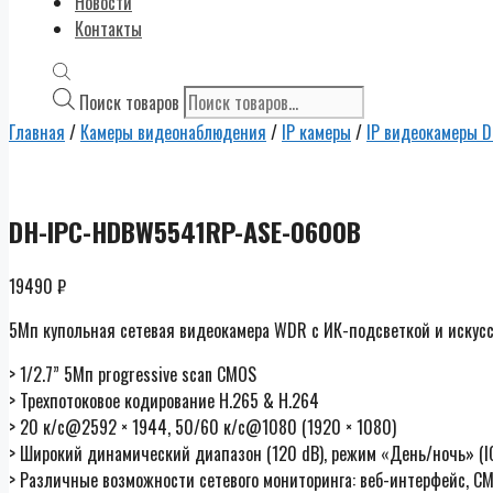
Новости
Контакты
Поиск товаров
Главная
/
Камеры видеонаблюдения
/
IP камеры
/
IP видеокамеры D
DH-IPC-HDBW5541RP-ASE-0600B
19490
₽
5Мп купольная сетевая видеокамера WDR с ИК-подсветкой и искус
> 1/2.7” 5Мп progressive scan CMOS
> Трехпотоковое кодирование H.265 & H.264
> 20 к/с@2592 × 1944, 50/60 к/с@1080 (1920 × 1080)
> Широкий динамический диапазон (120 dB), режим «День/ночь» (IC
> Различные возможности сетевого мониторинга: веб-интерфейс, C