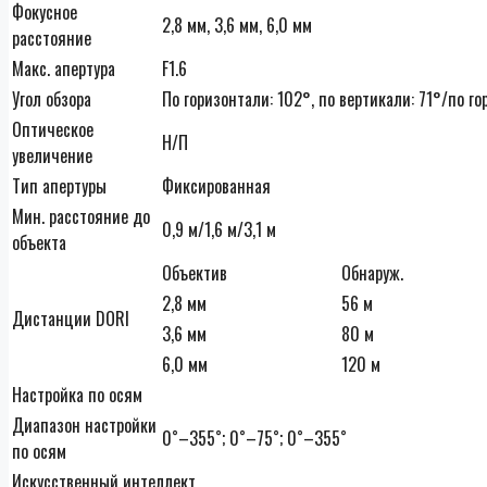
Фокусное
2,8 мм, 3,6 мм, 6,0 мм
расстояние
Макс. апертура
F1.6
Угол обзора
По горизонтали: 102°, по вертикали: 71°/по го
Оптическое
Н/П
увеличение
Тип апертуры
Фиксированная
Мин. расстояние до
0,9 м/1,6 м/3,1 м
объекта
Объектив
Обнаруж.
2,8 мм
56 м
Дистанции DORI
3,6 мм
80 м
6,0 мм
120 м
Настройка по осям
Диапазон настройки
0˚–355˚; 0˚–75˚; 0˚–355˚
по осям
Искусственный интеллект