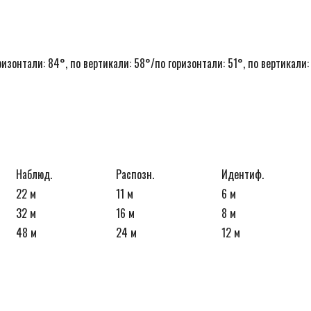
ризонтали: 84°, по вертикали: 58°/по горизонтали: 51°, по вертикали:
Наблюд.
Распозн.
Идентиф.
22 м
11 м
6 м
32 м
16 м
8 м
48 м
24 м
12 м