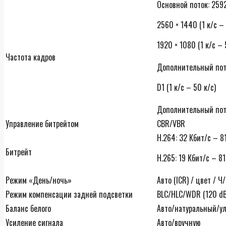
Основной поток: 2592
2560 × 1440 (1 к/с –
1920 × 1080 (1 к/с – 
Частота кадров
Дополнительный поток
D1 (1 к/с – 50 к/с)
Дополнительный поток
Управление битрейтом
CBR/VBR
H.264: 32 Кбит/с – 8
Битрейт
H.265: 19 Кбит/с – 8
Режим «День/ночь»
Авто (ICR) / цвет / Ч
Режим компенсации задней подсветки
BLC/HLC/WDR (120 dB
Баланс белого
Авто/натуральный/у
Усиление сигнала
Авто/вручную