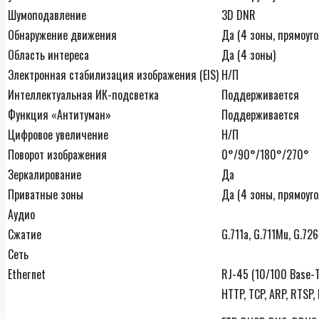
Шумоподавление
3D DNR
Обнаружение движения
Да (4 зоны, прямоуго
Область интереса
Да (4 зоны)
Электронная стабилизация изображения (EIS)
Н/П
Интеллектуальная ИК-подсветка
Поддерживается
Функция «Антитуман»
Поддерживается
Цифровое увеличение
Н/П
Поворот изображения
0°/90°/180°/270°
Зеркалирование
Да
Приватные зоны
Да (4 зоны, прямоуго
Аудио
Сжатие
G.711a, G.711Mu, G.726
Сеть
Ethernet
RJ-45 (10/100 Base-T
HTTP, TCP, ARP, RTSP,