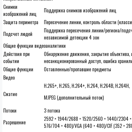
Снимки
Поддержка снимков изображений лиц
изображений лиц
Защита периметра
Пересечение линии, контроль области (класс
Поддержка пересечения линии/региона/подсч
Подсчет людей
независимой детекции 4 зон
Общие функции видеоаналитики
Действия при
Обнаружение движения, закрытие объектива, и
событии
несанкционированный доступ, ошибка храни
Общие функции
Оставленные/пропавшие предметы
Видео
H.265+, H.265, H.264+, H.264, H.264B, H.264H,
Сжатие
MJPEG (дополнительный поток)
Потоки
3 потока
2592 × 1944
/
2688 × 1520/2560 × 1440/2304 × 
Разрешение
576/704 × 480)/VGA (640 × 480)/CIF (352 × 28