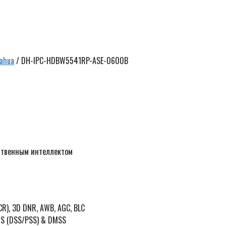
ahua
/ DH-IPC-HDBW5541RP-ASE-0600B
Ск
5
р
ственным интеллектом
R), 3D DNR, AWB, AGC, BLC
MS (DSS/PSS) & DMSS