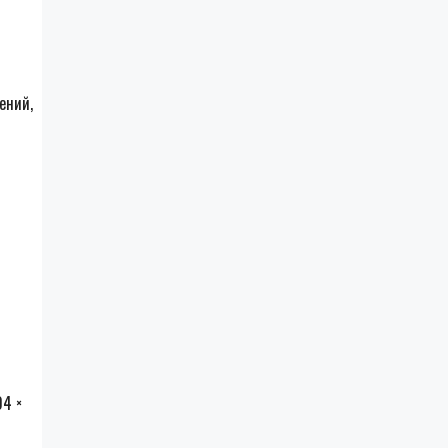
ений,
04 ×